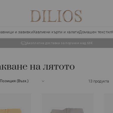
лавници и завивки
Хавлиени кърпи и халати
Домашен текстил
Безплатна доставка за поръчки над 68€
акване на лятото
13
продукта