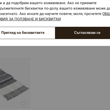
ги и да подобрим вашето изживяване. Ако не приемете
дължителните бисквитки по-долу, вашето изживяване може д
засегнато. Ако искате да научите повече, моля, прочетете
ОБ
(2)
ВИЯ ЗА ПОЛЗВАНЕ И БИСКВИТКИ
котена завивка
Лятна олекотена завивка
Твър
00% микрофибър,
150/210, 100% микрофибър,
поли
LANNA
DAIL
5/210
Размер: 150/210
Разм
Преглед на бисквитките
Съгласявам се
03 лв.
18,71 €
/
36,59 лв.
8,20 