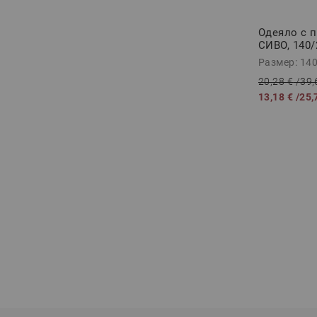
Одеяло с 
СИВО, 140/
Размер: 14
20,28 €
/
39,
13,18 €
/
25,