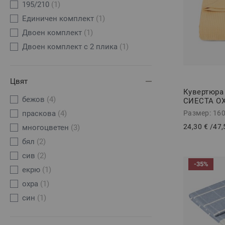
195/210
(1)
Единичен комплект
(1)
Двоен комплект
(1)
Двоен комплект с 2 плика
(1)
Цвят
Кувертюра
бежов
(4)
СИЕСТА ОХ
160/230
Размер: 16
праскова
(4)
24,30 €
/
47,
многоцвeтен
(3)
бял
(2)
сив
(2)
-35%
екрю
(1)
охра
(1)
син
(1)