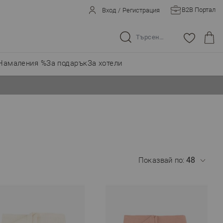
B2B Портал
Вход
/
Регистрация
Търсене в целия магазин...
Намаления %
За подарък
За хотели
Показвай по: