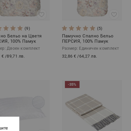
(9)
(5)
но Бельо на Цветя
Памучно Спално Бельо
ИЯ, 100% Памук
ПЕРСИЯ, 100% Памук
орс, 4 части
Ранфорс, 3 части
ер: Двоен комплект
Размер: Единичен комплект
 €
/
89,71 лв.
32,86 €
/
64,27 лв.
-35%
шите