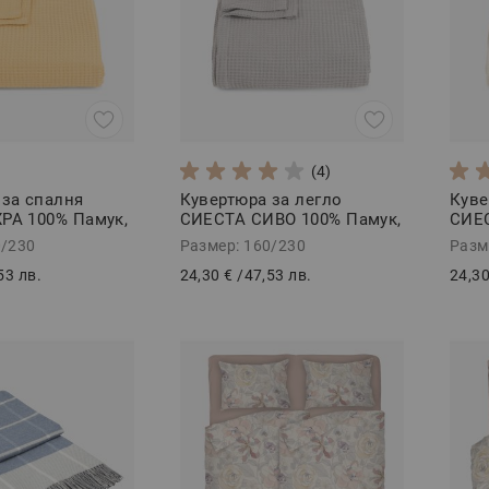
(4)
 за спалня
Кувертюра за легло
Куве
РА 100% Памук,
СИЕСТА СИВО 100% Памук,
СИЕС
160/230
160/
0/230
Размер: 160/230
Разм
53 лв.
24,30 €
/
47,53 лв.
24,30