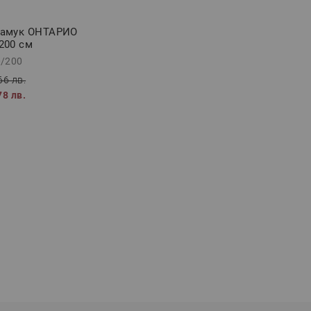
памук ОНТАРИО
200 см
0/200
66 лв.
78 лв.