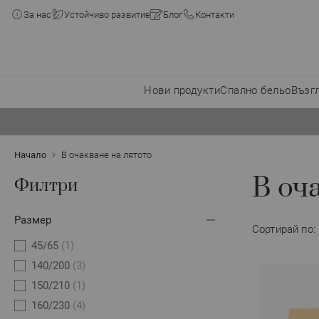
За нас
Устойчиво развитие
Блог
Контакти
Нови продукти
Спално бельо
Възг
Прескачане към съдържанието
Начало
В очакване на лятото
В оч
Филтри
Размер
Сортирай по:
45/65
(1)
140/200
(3)
150/210
(1)
160/230
(4)