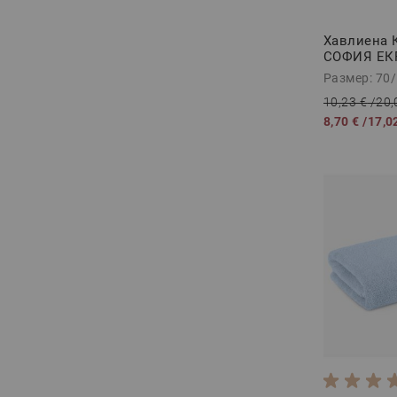
Хавлиена 
СОФИЯ ЕКР
Размер: 70
10,23 €
/
20,
8,70 €
/
17,0