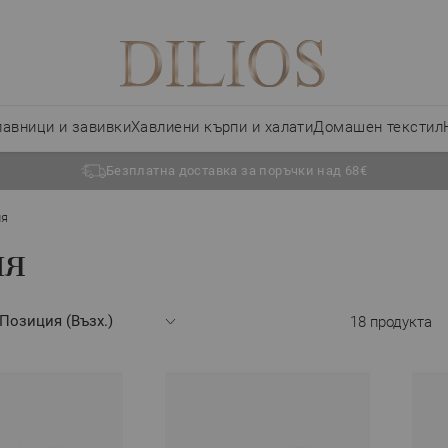
лавници и завивки
Хавлиени кърпи и халати
Домашен текстил
Безплатна доставка за поръчки над 68€
ия
ия
18
продукта