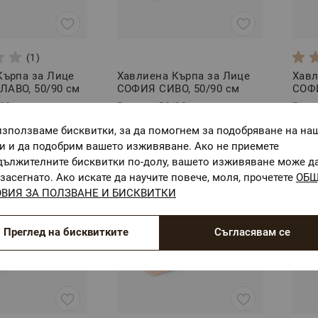
(1)
Кърпа за Лице
Хавлиена Кърпа за Лице
Хавл
АВО, 50/90 см
СОФИЯ СИВO, 50/90 см
СОФИ
/90
Размер: 50/90
Разм
 лв.
4,87 €
/
9,52 лв.
4,87 
използваме бисквитки, за да помогнем за подобряване на на
ги и да подобрим вашето изживяване. Ако не приемете
дължителните бисквитки по-долу, вашето изживяване може д
засегнато. Ако искате да научите повече, моля, прочетете
ОБ
ВИЯ ЗА ПОЛЗВАНЕ И БИСКВИТКИ
Преглед на бисквитките
Съгласявам се