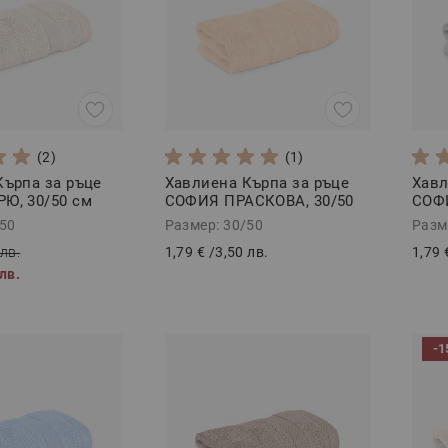
(2)
(1)
Кърпа за ръце
Хавлиена Кърпа за ръце
Хавл
Ю, 30/50 см
СОФИЯ ПРАСКОВА, 30/50
СОФИ
см
/50
Размер: 30/50
Разм
 лв.
1,79 €
/
3,50 лв.
1,79 
 лв.
-1