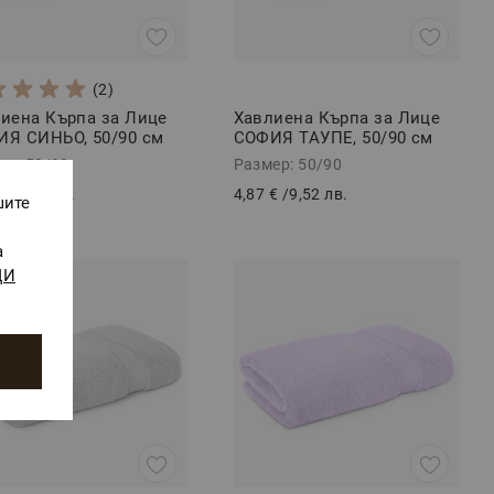
(2)
иена Кърпа за Лице
Хавлиена Кърпа за Лице
Я СИНЬО, 50/90 см
СОФИЯ ТАУПЕ, 50/90 см
ер: 50/90
Размер: 50/90
€
/
9,52 лв.
4,87 €
/
9,52 лв.
шите
а
ЩИ