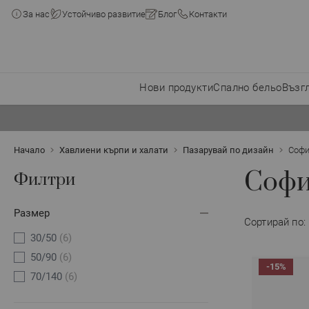
За нас
Устойчиво развитие
Блог
Контакти
Нови продукти
Спално бельо
Възг
Прескачане към съдържанието
Начало
Хавлиени кърпи и халати
Пазарувай по дизайн
Соф
Соф
Филтри
Размер
Сортирай по:
30/50
(6)
50/90
(6)
-15%
70/140
(6)