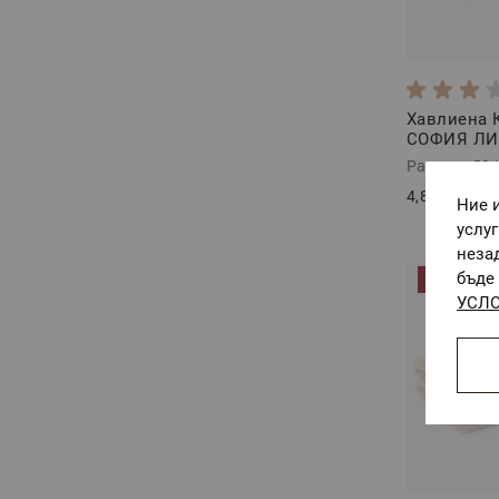
Хавлиена 
СОФИЯ ЛИЛ
Размер: 50
4,87 €
/
9,52
Ние 
услу
неза
бъде 
-15%
УСЛО