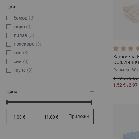
Цвят
бежов
(3)
екрю
(3)
лилав
(3)
праскова
(3)
сив
(3)
Хавлиена 
син
(3)
СОФИЯ ЕКР
Размер: 30
таупе
(3)
1,79 €
/
3,50
1,52 €
/
2,97
Цена
Приложи
-
1,00 €
11,00 €