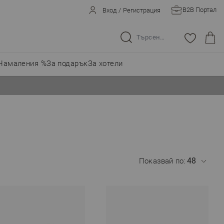
B2B Портал
Вход
/
Регистрация
Търсене в целия магазин...
Намаления %
За подарък
За хотели
Показвай по: