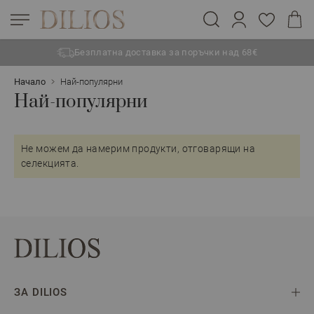
Безплатна доставка за поръчки над 68€
Прескачане към съдържанието
Начало
Най-популярни
Най-популярни
Не можем да намерим продукти, отговарящи на
селекцията.
ЗА DILIOS