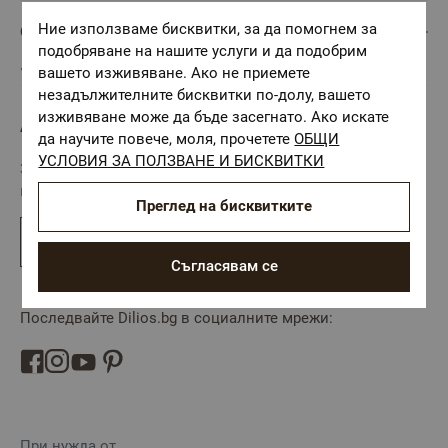
Ние използваме бисквитки, за да помогнем за
ОБСЛУЖВАНЕ НА КЛИЕНТИ
подобряване на нашите услуги и да подобрим
вашето изживяване. Ако не приемете
Управление на бисквитки
незадължителните бисквитки по-долу, вашето
изживяване може да бъде засегнато. Ако искате
АБОНАМЕНТ ЗА БЮЛЕТИН
да научите повече, моля, прочетете
ОБЩИ
УСЛОВИЯ ЗА ПОЛЗВАНЕ И БИСКВИТКИ
Запишете се за нашия онлайн бюлетин и научавайте
първи за най-актуалните промоции и новини от Dilios.
Преглед на бисквитките
Абониране
Съгласявам се
Последвайте Dilios.bg в социалните мрежи:
При нужда от