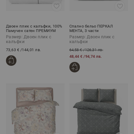
Двоен плик с калъфки, 100%
Спално бельо ПЕРКАЛ
Памучен сатен ПРЕМИУМ
МЕНТА, 3 части
СТАЙЛ ЧЕРНО, 3 части
Размер: Двоен плик с
Размер: Двоен плик с
калъфки
калъфки
73,63 €
/
144,01 лв.
64,58 €
/
126,31 лв.
48,44 €
/
94,74 лв.