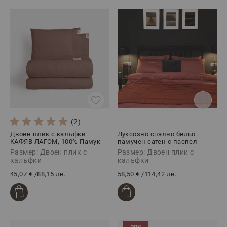
(2)
Двоен плик с калъфки
Луксозно спално бельо
КАФЯВ ЛАГОМ, 100% Памук
памучен сатен с паспел
Ранфорс, 3 части
ДЖИНДЖЪР, 3 части
Размер: Двоен плик с
Размер: Двоен плик с
калъфки
калъфки
45,07 €
/
88,15 лв.
58,50 €
/
114,42 лв.