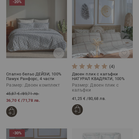
-20%
(4)
Спално бельо ДЕЙЗИ, 100%
Двоен плик с калъфки
Памук Ранфорс, 4 части
НАТУРАЛ КВАДРАТИ, 100%
суров памук, 3 части
Размер: Двоен комплект
Размер: Двоен плик с
калъфки
45,87 €
/
89,71 лв.
41,25 €
/
80,68 лв.
36,70 €
/
71,78 лв.
-30%