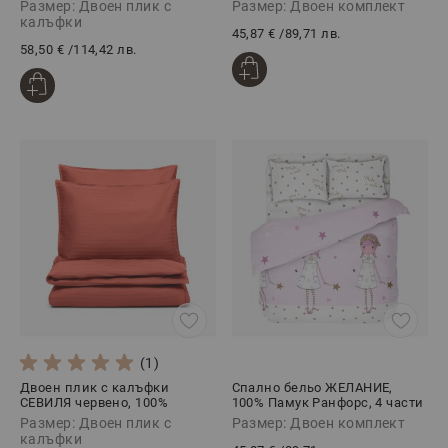
РОУЗ, 3 части
4 части, ЕЛИЗАБЕТ
Размер: Двоен плик с
Размер: Двоен комплект
калъфки
45,87 €
/
89,71 лв.
58,50 €
/
114,42 лв.
(1)
Двоен плик с калъфки
Спално бельо ЖЕЛАНИЕ,
СЕВИЛЯ червено, 100%
100% Памук Ранфорс, 4 части
Памучен сатен, 3 части
Размер: Двоен плик с
Размер: Двоен комплект
калъфки