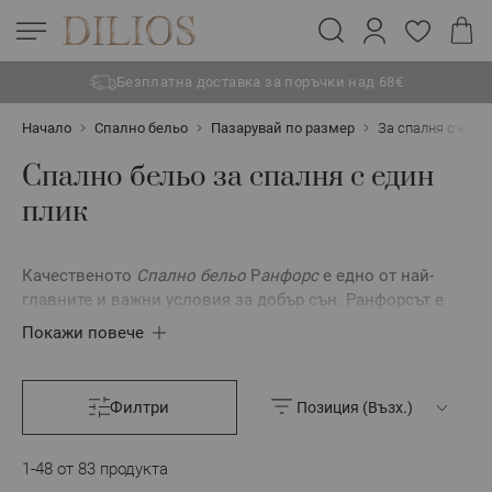
Безплатна доставка за поръчки над 68€
Прескачане към съдържанието
Начало
Спално бельо
Пазарувай по размер
За спалня с един
Спално бельо за спалня с един
плик
Качественото
Спално бельо
Р
анфорс
е едно от най-
главните и важни условия за добър сън. Ранфорсът е
материал, изработен изцяло от памучни влакна с
Покажи повече
изключително висока здравина и устойчивост.
Истинският ранфорс е изработен от усукани памучни
влакна, с гъстота 57 нишки на см2.
Филтри
Памучното
Спално бельо Ранфорс
има няколко
отличителни характеристики.
Мекота, която прави
1
-
48
от
83
продукта
Спалното Бельо Ранфорс