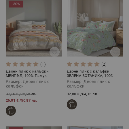
-30%
(1)
(2)
Двоен плик с калъфки
Двоен плик с калъфки
МЕЙПЪЛ, 100% Памук
ЗЕЛЕНА БОТАНИКА, 100%
Ранфорс, 3 части
Памук ранфорс, 3 части
Размер: Двоен плик с
Размер: Двоен плик с
калъфки
калъфки
37,16 €
/
72,68 лв.
32,80 €
/
64,15 лв.
26,01 €
/
50,87 лв.