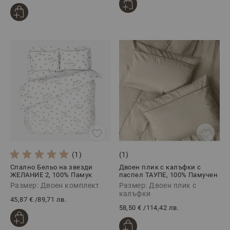
(1)
(1)
Спално Бельо на звезди
Двоен плик с калъфки с
ЖЕЛАНИЕ 2, 100% Памук
паспел ТАУПЕ, 100% Памучен
Ранфорс, 4 части
сатен, 3 части
Размер: Двоен комплект
Размер: Двоен плик с
калъфки
45,87 €
/
89,71 лв.
58,50 €
/
114,42 лв.