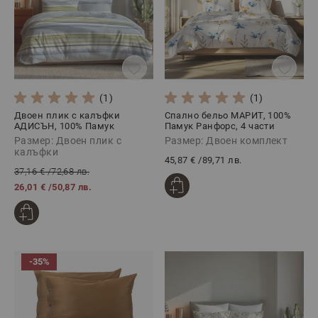
(1)
(1)
Двоен плик с калъфки
Спално бельо МАРИТ, 100%
АДИСЪН, 100% Памук
Памук Ранфорс, 4 части
Ранфорс, 3 части
Размер: Двоен плик с
Размер: Двоен комплект
калъфки
45,87 €
/
89,71 лв.
37,16 €
/
72,68 лв.
26,01 €
/
50,87 лв.
-35%