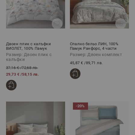
Двоен плик с калъфки
Спално бельо ЛИН, 100%
ВИОЛЕТ, 100% Памук
Памук Ранфорс, 4 части
Ранфорс, 3 части
Размер: Двоен плик с
Размер: Двоен комплект
калъфки
45,87 €
/
89,71 лв.
37,16 €
/
72,68 лв.
29,73 €
/
58,15 лв.
-20%