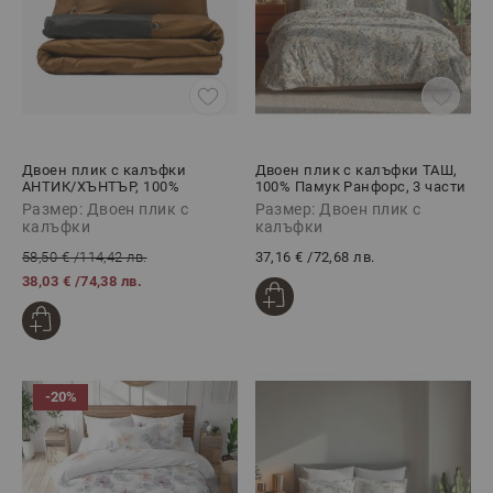
Двоен плик с калъфки
Двоен плик с калъфки ТАШ,
АНТИК/ХЪНТЪР, 100%
100% Памук Ранфорс, 3 части
Памучен сатен, 3 части
Размер: Двоен плик с
Размер: Двоен плик с
калъфки
калъфки
58,50 €
/
114,42 лв.
37,16 €
/
72,68 лв.
38,03 €
/
74,38 лв.
-20%