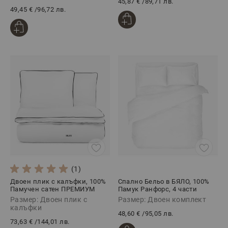
45,87 €
/
89,71 лв.
49,45 €
/
96,72 лв.
(1)
Двоен плик с калъфки, 100%
Спално Бельо в БЯЛО, 100%
Памучен сатен ПРЕМИУМ
Памук Ранфорс, 4 части
КЛАСИК ЧЕРНО, 3 части
Размер: Двоен плик с
Размер: Двоен комплект
калъфки
48,60 €
/
95,05 лв.
73,63 €
/
144,01 лв.