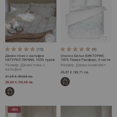
(10)
(9)
Двоен плик с калъфки
Спално Бельо ВИКТОРИЯ,
НАТУРАЛ ЛИНИИ, 100% суров
100% Памук Ранфорс, 4 части
памук, 3 части
Размер: Двоен плик с
Размер: Двоен комплект
калъфки
45,87 €
/
89,71 лв.
41,25 €
/
80,68 лв.
28,88 €
/
56,48 лв.
-35%