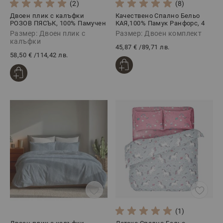
(2)
(8)
Двоен плик с калъфки
Качествено Спално Бельо
РОЗОВ ПЯСЪК, 100% Памучен
КАЯ,100% Памук Ранфорс, 4
сатен, 3 части
части
Размер: Двоен плик с
Размер: Двоен комплект
калъфки
45,87 €
/
89,71 лв.
58,50 €
/
114,42 лв.
(1)