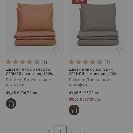
-20%
(1)
(1)
Двоен плик с калъфки
Двоен плик с калъфки
СЕВИЛЯ оранжево, 100%
СЕВИЛЯ тъмно сиво,100%
Памучен сатен, 3 части
Памучен сатен, 3 части
Размер: Двоен плик с
Размер: Двоен плик с
калъфки
калъфки
49,45 €
/
96,72 лв.
49,45 €
/
96,72 лв.
39,56 €
/
77,37 лв.
1
2