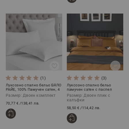
(1)
(3)
Луксозно спално бельо БЯЛО
Луксозно спално бельо
РАЙЕ, 100% Памучен сатен, 4
памучен сатен с паспел
части
АНТИК, 3 части
Размер: Двоен комплект
Размер: Двоен плик с
калъфки
70,77 €
/
138,41 лв.
58,50 €
/
114,42 лв.