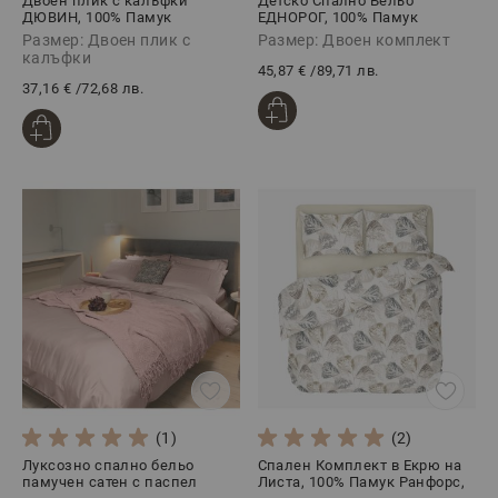
Двоен плик с калъфки
Детско Спално Бельо
ДЮВИН, 100% Памук
ЕДНОРОГ, 100% Памук
Ранфорс, 3 части
Ранфорс, 4 части
Размер: Двоен плик с
Размер: Двоен комплект
калъфки
45,87 €
/
89,71 лв.
37,16 €
/
72,68 лв.
(1)
(2)
Луксозно спално бельо
Спален Комплект в Екрю на
памучен сатен с паспел
Листа, 100% Памук Ранфорс,