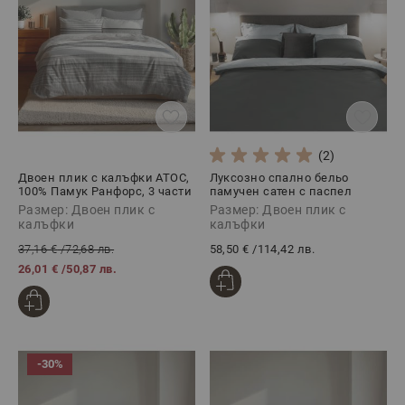
(2)
Двоен плик с калъфки АТОС,
Луксозно спално бельо
100% Памук Ранфорс, 3 части
памучен сатен с паспел
СМОУКИ/СИЛВЪРИ, 3 части
Размер: Двоен плик с
Размер: Двоен плик с
калъфки
калъфки
37,16 €
/
72,68 лв.
58,50 €
/
114,42 лв.
26,01 €
/
50,87 лв.
-30%