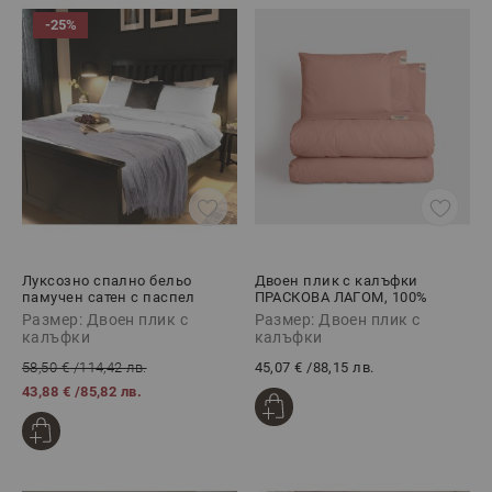
-25%
Луксозно спално бельо
Двоен плик с калъфки
памучен сатен с паспел
ПРАСКОВА ЛАГОМ, 100%
СИЛВЪРИ, 3 части
Памук Ранфорс, 3 части
Размер: Двоен плик с
Размер: Двоен плик с
калъфки
калъфки
58,50 €
/
114,42 лв.
45,07 €
/
88,15 лв.
43,88 €
/
85,82 лв.