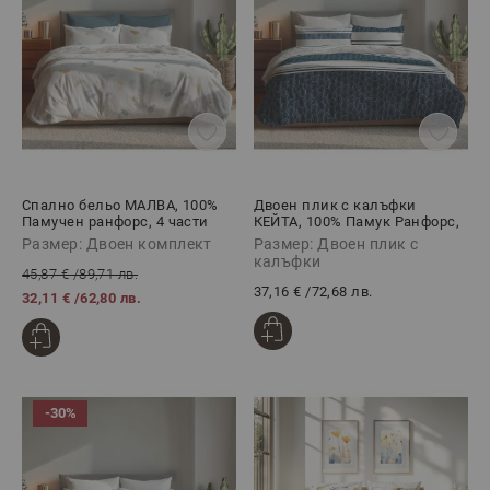
Спално бельо МАЛВА, 100%
Двоен плик с калъфки
Памучен ранфорс, 4 части
КЕЙТА, 100% Памук Ранфорс,
3 части
Размер: Двоен комплект
Размер: Двоен плик с
калъфки
45,87 €
/
89,71 лв.
37,16 €
/
72,68 лв.
32,11 €
/
62,80 лв.
-30%