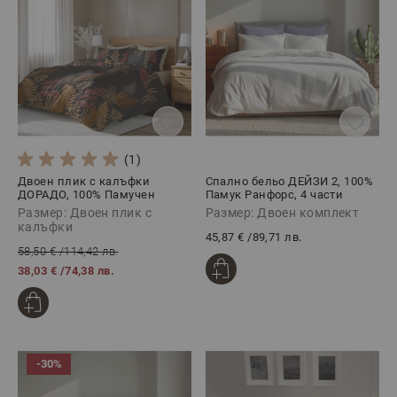
(1)
Двоен плик с калъфки
Спално бельо ДЕЙЗИ 2, 100%
ДОРАДО, 100% Памучен
Памук Ранфорс, 4 части
сатен, 3 части
Размер: Двоен плик с
Размер: Двоен комплект
калъфки
45,87 €
/
89,71 лв.
58,50 €
/
114,42 лв.
38,03 €
/
74,38 лв.
-30%