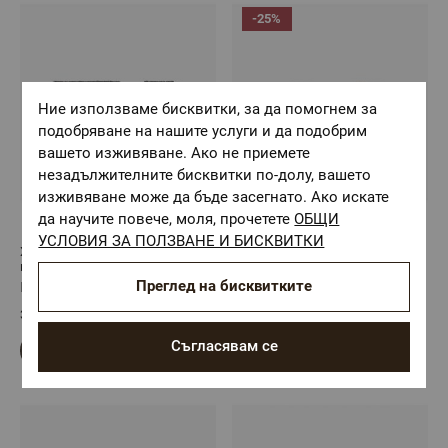
-25%
Ние използваме бисквитки, за да помогнем за
подобряване на нашите услуги и да подобрим
вашето изживяване. Ако не приемете
незадължителните бисквитки по-долу, вашето
изживяване може да бъде засегнато. Ако искате
да научите повече, моля, прочетете
ОБЩИ
(1)
УСЛОВИЯ ЗА ПОЛЗВАНЕ И БИСКВИТКИ
Хавлиена кърпа Египетски
Хавлиена кърпа Египетски
памук АЛЕКСАНДРИЯ ЧЕРНО,
памук АЛЕКСАНДРИЯ
30/50
БЕЖОВО, 30/50
Преглед на бисквитките
Размер: 30/50
Размер: 30/50
3,04 €
/
5,95 лв.
3,04 €
/
5,95 лв.
2,28 €
/
4,46 лв.
Съгласявам се