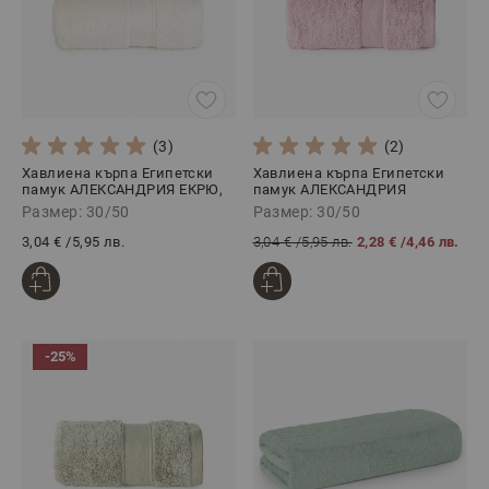
(3)
(2)
Хавлиена кърпа Египетски
Хавлиена кърпа Египетски
памук АЛЕКСАНДРИЯ ЕКРЮ,
памук АЛЕКСАНДРИЯ
30/50
РОЗОВО, 30/50
Размер: 30/50
Размер: 30/50
3,04 €
/
5,95 лв.
3,04 €
/
5,95 лв.
2,28 €
/
4,46 лв.
-25%