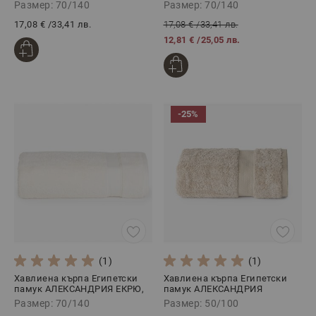
70/140
ЗЕЛЕНО, 70/140
Размер: 70/140
Размер: 70/140
17,08 €
/
33,41 лв.
17,08 €
/
33,41 лв.
12,81 €
/
25,05 лв.
-25%
(1)
(1)
Хавлиена кърпа Египетски
Хавлиена кърпа Египетски
памук АЛЕКСАНДРИЯ ЕКРЮ,
памук АЛЕКСАНДРИЯ
70/140
БЕЖОВО, 50/100
Размер: 70/140
Размер: 50/100