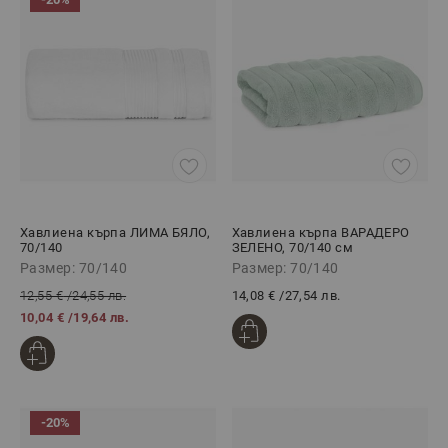
онлайн магазин ще намерите решения, които
комбинират функционалност с естетика. Модерни
цветове, изчистени дизайни и премиум текстури за
всяко интериорно усещане.
Предимства на нашите хавлиени
кърпи
Висока попивателна способност благодарение на
естествените влакна;
Устойчиви цветове - не избледняват при пране;
Хавлиена кърпа ЛИМА БЯЛО,
Хавлиена кърпа ВАРАДЕРО
Хипоалергенни материи - подходящи за чувствителна
70/140
ЗЕЛЕНО, 70/140 см
кожа;
Размер: 70/140
Размер: 70/140
Дълготрайна мекота - запазва се дори след
12,55 €
/
24,55 лв.
14,08 €
/
27,54 лв.
многократно пране;
10,04 €
/
19,64 лв.
-20%