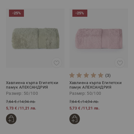
-25%
-25%
(3)
Хавлиена кърпа Египетски
Хавлиена кърпа Египетски
памук АЛЕКСАНДРИЯ
памук АЛЕКСАНДРИЯ
ЗЕЛЕНО, 50/100
РОЗОВО, 50/100
Размер: 50/100
Размер: 50/100
7,64 €
/
14,94 лв.
7,64 €
/
14,94 лв.
5,73 €
/
11,21 лв.
5,73 €
/
11,21 лв.