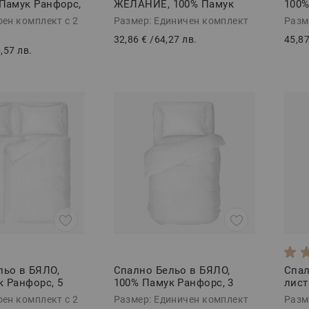
 Памук Ранфорс,
ЖЕЛАНИЕ, 100% Памук
100%
Ранфорс, 3 части
част
оен комплект с 2
Размер: Единичен комплект
Разм
32,86 €
/
64,27 лв.
45,87
,57 лв.
льо в БЯЛО,
Спално Бельо в БЯЛО,
Спал
к Ранфорс, 5
100% Памук Ранфорс, 3
лист
части
Ранф
оен комплект с 2
Размер: Единичен комплект
Разм
ЕЛИ