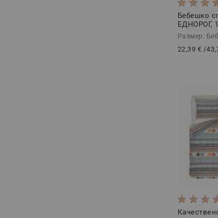
Бебешко с
ЕДНОРОГ, 
Ранфорс, 3
Размер: Бе
22,39 €
/
43,
Качествен