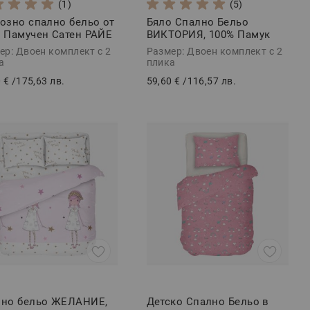
(1)
(5)
озно спално бельо от
Бяло Спално Бельо
 Памучен Сатен РАЙЕ
ВИКТОРИЯ, 100% Памук
ло, 5 части
Ранфорс, 5 части
ер: Двоен комплект с 2
Размер: Двоен комплект с 2
а
плика
 €
/
175,63 лв.
59,60 €
/
116,57 лв.
лно бельо ЖЕЛАНИЕ,
Детско Спално Бельо в