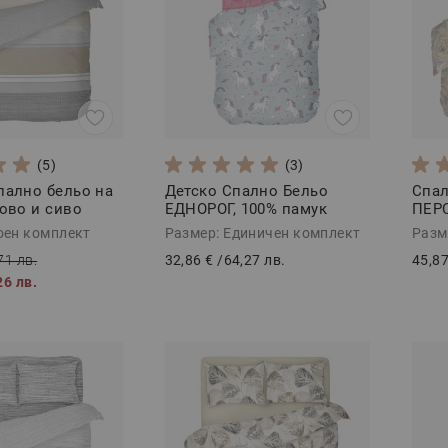
(5)
(3)
пално бельо на
Детско Спално Бельо
Спал
ово и сиво
ЕДНОРОГ, 100% памук
ПЕРС
сти
Ранфорс, 3 части
Ранф
оен комплект
Размер: Единичен комплект
Разм
71 лв.
32,86 €
/
64,27 лв.
45,87
26 лв.