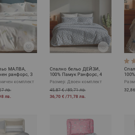
льо МАЛВА,
Спално бельо ДЕЙЗИ,
Спал
чен ранфорс, 3
100% Памук Ранфорс, 4
100%
части
част
иничен комплект
Размер: Двоен комплект
Разм
27 лв.
45,87 €
/
89,71 лв.
32,86
98 лв.
36,70 €
/
71,78 лв.