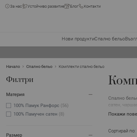
За нас
Устойчиво развитие
Блог
Контакти
Нови продукти
Спално бельо
Възг
Прескачане към съдържанието
Начало
Спално бельо
Комплекти спално бельо
Комп
Филтри
Материя
Спално бельо
сатен, чарша
100% Памук Ранфорс
(56)
Комплектите 
100% Памучен сатен
(8)
Покажи пове
комбинация, 
Всеки компле
Сортирай по:
минималистич
Размер