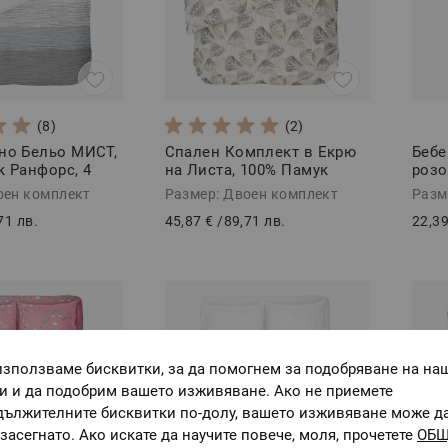
(8)
(2)
но Бельо МИСТ,
Спален Комплект в Екрю
Бебе
к Ранфорс, 4
на Листа, 100% Памук
розо
Ранфорс, 4 части,
Паму
оен комплект
Размер: Двоен комплект
Разм
ЕЛИЗАБЕТ
71 лв.
45,87 €
/
89,71 лв.
22,39
използваме бисквитки, за да помогнем за подобряване на на
ги и да подобрим вашето изживяване. Ако не приемете
дължителните бисквитки по-долу, вашето изживяване може д
засегнато. Ако искате да научите повече, моля, прочетете
ОБ