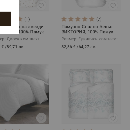
(1)
(7)
но Бельо на звезди
Памучно Спално Бельо
НИЕ 2, 100% Памук
ВИКТОРИЯ, 100% Памук
орс, 4 части
Ранфорс, 3 части
ер: Двоен комплект
Размер: Единичен комплект
 €
/
89,71 лв.
32,86 €
/
64,27 лв.