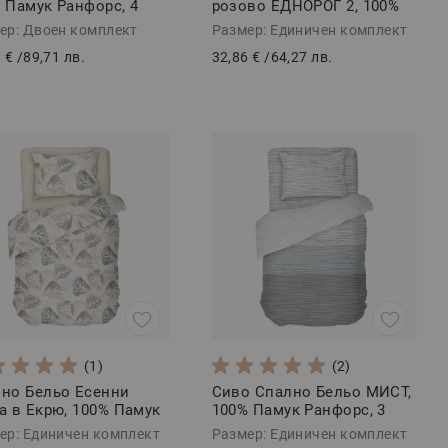
 Памук Ранфорс, 4
розово ЕДНОРОГ 2, 100%
и
Памук Ранфорс, 3 части
ер: Двоен комплект
Размер: Единичен комплект
 €
/
89,71 лв.
32,86 €
/
64,27 лв.
(1)
(2)
но Бельо Есенни
Сиво Спално Бельо МИСТ,
а в Екрю, 100% Памук
100% Памук Ранфорс, 3
орс, 3 части,
части
ер: Единичен комплект
Размер: Единичен комплект
ЗАБЕТ