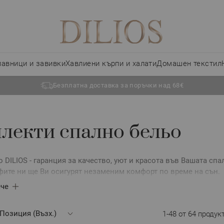
лавници и завивки
Хавлиени кърпи и халати
Домашен текстил
Безплатна доставка за поръчки над 68€
лекти спално бельо
 DILIOS - гаранция за качество, уют и красота във Вашата сп
фите ни ще Ви осигурят незаменим комфорт по време на сън.
спално бельо създават хармония в спалнята – те обединяват
че
която носи уют и завършеност. В нашата колекция ще откриет
кт е подбран с внимание към съчетанието между текстура, цв
1
-
48
от
64
продук
ни, едноцветни модели, така и богато декорирани десени от