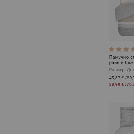
Памучно с
райе в беж
НОРТ, 4 ча
Размер: Дв
45,87 €
/
89,
38,99 €
/
76,