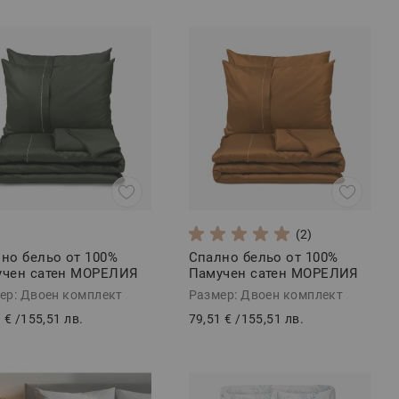
ваш любим човек с практичен подарък – комплектът
едно.
(2)
но бельо от 100%
Спално бельо от 100%
учен сатен МОРЕЛИЯ
Памучен сатен МОРЕЛИЯ
ЪР, 4 части
АНТИК, 4 части
ер: Двоен комплект
Размер: Двоен комплект
 €
/
155,51 лв.
79,51 €
/
155,51 лв.