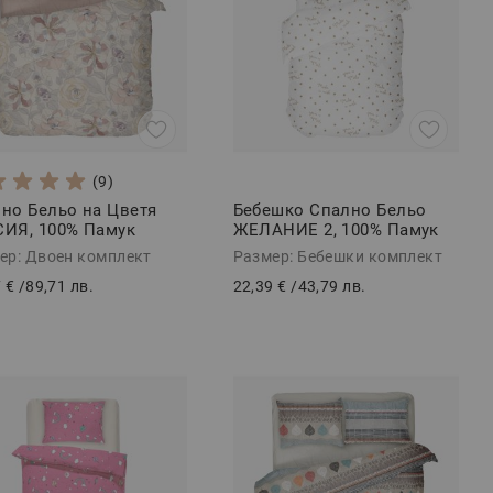
(9)
но Бельо на Цветя
Бебешко Спално Бельо
ИЯ, 100% Памук
ЖЕЛАНИЕ 2, 100% Памук
орс, 4 части
Ранфорс
ер: Двоен комплект
Размер: Бебешки комплект
 €
/
89,71 лв.
22,39 €
/
43,79 лв.