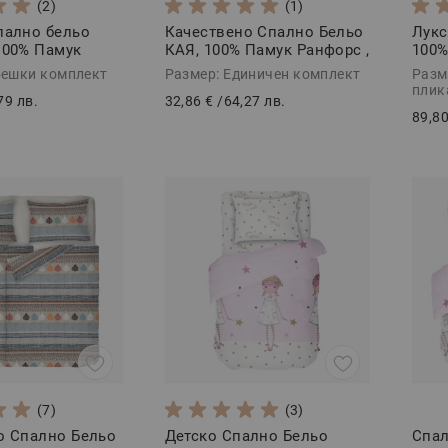
(2)
(1)
пално бельо
Качествено Спално Бельо
Лукс
100% Памук
КАЯ, 100% Памук Ранфорс ,
100%
 части
3 части
в Бя
бешки комплект
Размер: Единичен комплект
Разм
плик
79 лв.
32,86 €
/
64,27 лв.
89,80
(7)
(3)
о Спално Бельо
Детско Спално Бельо
Спа