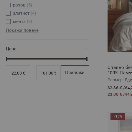
розов
(5)
златист
(4)
мента
(3)
Покажи повече
Цена
Спално бе
Приложи
100% Паму
-
22,00 €
101,00 €
части
Размер: Ед
32,86 €
/
64,
23,00 €
/
44,
-15%