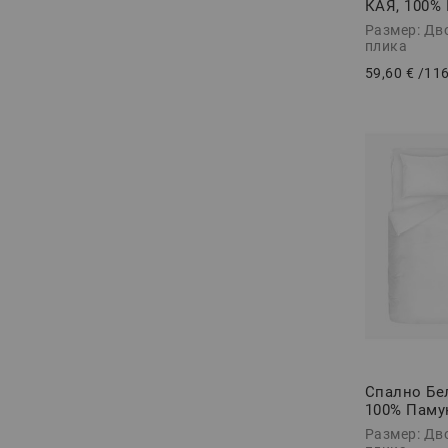
КАЯ, 100%
5 части
Размер: Дв
плика
59,60 €
/
116
Спално Бе
100% Паму
части
Размер: Дв