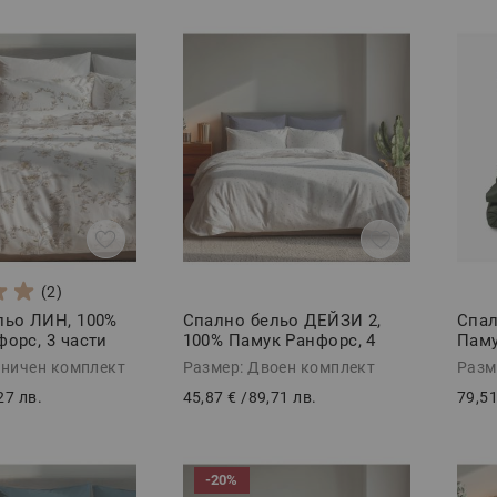
лесно решение за нова визия в спалнята или искаш да зарад
 е избор, който съчетава комфорт, стил и функционалност в 
(2)
льо ЛИН, 100%
Спално бельо ДЕЙЗИ 2,
Спал
орс, 3 части
100% Памук Ранфорс, 4
Пам
части
ХЪНТ
иничен комплект
Размер: Двоен комплект
Разм
27 лв.
45,87 €
/
89,71 лв.
79,51
-20%