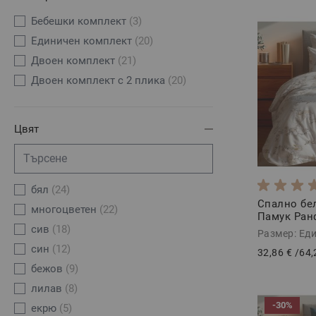
Ако търсиш 
спално бельо
Бебешки комплект
(3)
Единичен комплект
(20)
Двоен комплект
(21)
Двоен комплект с 2 плика
(20)
Цвят
бял
(24)
Спално бе
многоцвeтен
(22)
Памук Ранф
сив
(18)
Размер: Ед
син
(12)
32,86 €
/
64,
бежов
(9)
лилав
(8)
-30%
екрю
(5)