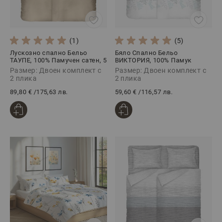
(1)
(5)
Лускозно спално Бельо
Бяло Спално Бельо
ТАУПЕ, 100% Памучен сатен, 5
ВИКТОРИЯ, 100% Памук
части
Ранфорс, 5 части
Размер: Двоен комплект с
Размер: Двоен комплект с
2 плика
2 плика
89,80 €
/
175,63 лв.
59,60 €
/
116,57 лв.