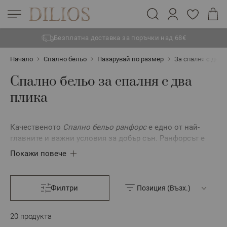
Безплатна доставка за поръчки над 68€
Прескачане към съдържанието
Начало
Спално бельо
Пазарувай по размер
За спалня с два 
Спално бельо за спалня с два
плика
Качественото
Спално бельо ранфорс
е едно от най-
главните и важни условия за добър сън. Ранфорсът е
материал, изработен изцяло от памучни влакна с
Покажи повече
изключително висока здравина и устойчивост.
Истинският ранфорс е изработен от усукани памучни
2
влакна, с гъстота 57 нишки на см
.
Филтри
Памучното
Спално бельо Ранфорс
има няколко
отличителни характеристики.
Мекота, която прави
20
продукта
Спалното Бельо Ранфорс