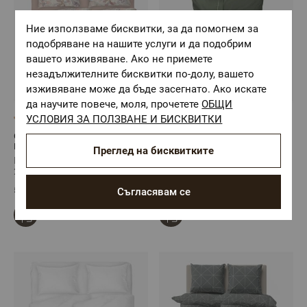
Ние използваме бисквитки, за да помогнем за
подобряване на нашите услуги и да подобрим
вашето изживяване. Ако не приемете
незадължителните бисквитки по-долу, вашето
изживяване може да бъде засегнато. Ако искате
да научите повече, моля, прочетете
ОБЩИ
УСЛОВИЯ ЗА ПОЛЗВАНЕ И БИСКВИТКИ
(14)
(1)
Спално Бельо на цветя
Спално бельо от 100%
ПЕРСИЯ, 100% Памук
Памучен сатен МОРЕЛИЯ
Преглед на бисквитките
Ранфорс, 5 части
ХЪНТЪР, 5 части
Размер: Двоен комплект с
Размер: Двоен комплект с
2 плика
2 плика
59,60 €
/
116,57 лв.
100,10 €
/
195,78 лв.
Съгласявам се