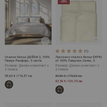
-25%
(1)
Спално бельо ДЕЙЗИ 2, 100%
Луксозно спално бельо ЕКРЮ
Памук Ранфорс, 5 части
от 100% Памучен Сатен, 5
части
Размер: Двоен комплект с
Размер: Двоен комплект с
2 плика
2 плика
59,60 €
/
116,57 лв.
89,80 €
/
175,63 лв.
67,35 €
/
131,73 лв.