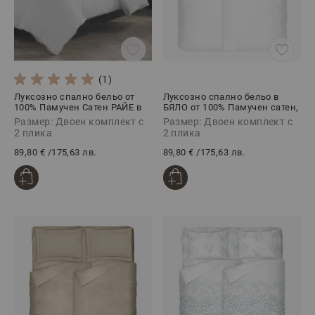
(1)
Луксозно спално бельо от
Луксозно спално бельо в
100% Памучен Сатен РАЙЕ в
БЯЛО от 100% Памучен сатен,
Бяло, 5 части
5 части
Размер: Двоен комплект с
Размер: Двоен комплект с
2 плика
2 плика
89,80 €
/
175,63 лв.
89,80 €
/
175,63 лв.