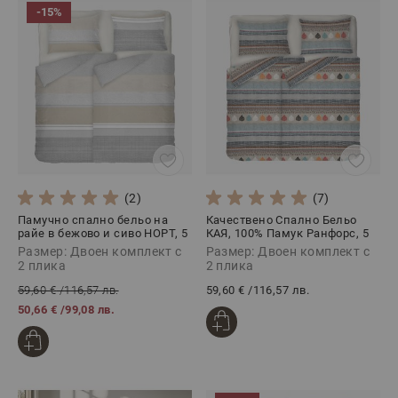
-15%
(2)
(7)
Памучно спално бельо на
Качествено Спално Бельо
райе в бежово и сиво НОРТ, 5
КАЯ, 100% Памук Ранфорс, 5
части
части
Размер: Двоен комплект с
Размер: Двоен комплект с
2 плика
2 плика
59,60 €
/
116,57 лв.
59,60 €
/
116,57 лв.
50,66 €
/
99,08 лв.