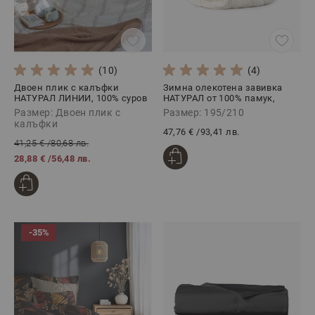
(10)
(4)
Двоен плик с калъфки
Зимна олекотена завивка
НАТУРАЛ ЛИНИИ, 100% суров
НАТУРАЛ от 100% памук,
памук, 3 части
195/210
Размер: Двоен плик с
Размер: 195/210
калъфки
47,76 €
/
93,41 лв.
41,25 €
/
80,68 лв.
28,88 €
/
56,48 лв.
-35%