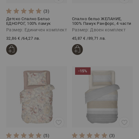
(3)
Детско Спално Бельо
Спално бельо ЖЕЛАНИЕ,
ЕДНОРОГ, 100% памук
100% Памук Ранфорс, 4 части
Ранфорс, 3 части
Размер: Единичен комплект
Размер: Двоен комплект
32,86 €
/
64,27 лв.
45,87 €
/
89,71 лв.
-15%
(5)
(3)