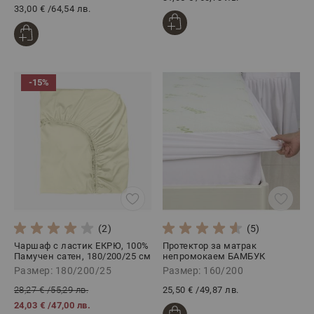
33,00 €
/
64,54 лв.
-15%
(2)
(5)
Чаршаф с ластик ЕКРЮ, 100%
Протектор за матрак
Памучен сатен, 180/200/25 см
непромокаем БАМБУК
160/200
Размер: 180/200/25
Размер: 160/200
28,27 €
/
55,29 лв.
25,50 €
/
49,87 лв.
24,03 €
/
47,00 лв.