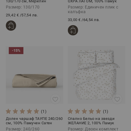
130/170 см, Мерилин
ОХРА ЛАГОМ, 100% Памук
БЕЖОВО
Ранфорс, 2 части
Размер: 130/170
Размер: Единичен плик с
калъфка
29,42 €
/
57,54 лв.
33,00 €
/
64,54 лв.
-15%
(1)
(1)
Долен чаршаф ТАУПЕ 240/260
Спално Бельо на звезди
см, 100% Памучен Сатен
ЖЕЛАНИЕ 2, 100% Памук
Ранфорс, 4 части
Размер: 240/260
Размер: Двоен комплект