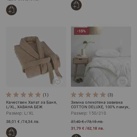
-15%
(1)
(3)
Качествен Халат за Баня,
Зимна олекотена завивка
L/XL, ХАВАНА БЕЖ
COTTON DELUXE, 100% памук,
150/210
Размер: L/XL
Размер: 150/210
38,01 €
/
74,34 лв.
37,40 €
/
73,15 лв.
31,79 €
/
62,18 лв.