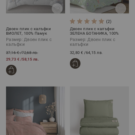
(2)
Двоен плик с калъфки
Двоен плик с калъфки
ВИОЛЕТ, 100% Памук
ЗЕЛЕНА БОТАНИКА, 100%
Ранфорс, 3 части
Памук ранфорс, 3 части
Размер: Двоен плик с
Размер: Двоен плик с
калъфки
калъфки
37,16 €
/
72,68 лв.
32,80 €
/
64,15 лв.
29,73 €
/
58,15 лв.