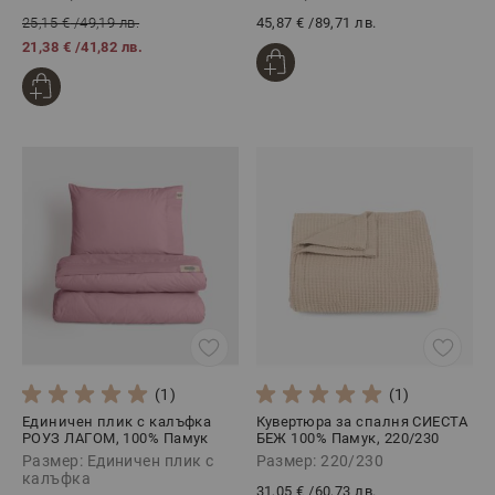
25,15 €
/
49,19 лв.
45,87 €
/
89,71 лв.
21,38 €
/
41,82 лв.
(1)
(1)
Единичен плик с калъфка
Кувертюра за спалня СИЕСТА
РОУЗ ЛАГОМ, 100% Памук
БЕЖ 100% Памук, 220/230
Ранфорс, 2 части
Размер: Единичен плик с
Размер: 220/230
калъфка
31,05 €
/
60,73 лв.