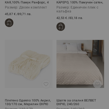
КАЯ,100% Памук Ранфорс, 4
КАРЕРО, 100% Памучен сатен,
части
2 части
Размер: Двоен комплект
Размер: Единичен плик с
калъфка
45,87 €
/
89,71 лв.
42,53 €
/
83,18 лв.
Плетено Одеяло 100% Акрил,
Шалте за спалня ВЕЛВЕТ
130/170 см, Мерилин ЕКРЮ
ЕКРЮ, 240/260
Размер: 130/170
Размер: 240/260