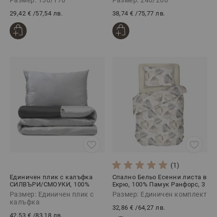
29,42 €
/
57,54 лв.
38,74 €
/
75,77 лв.
(1)
Единичен плик с калъфка
Спално Бельо Есенни листа в
СИЛВЪРИ/СМОУКИ, 100%
Екрю, 100% Памук Ранфорс, 3
Памучен сатен, 2 части
части, ЕЛИЗАБЕТ
Размер: Единичен плик с
Размер: Единичен комплект
калъфка
32,86 €
/
64,27 лв.
42,53 €
/
83,18 лв.