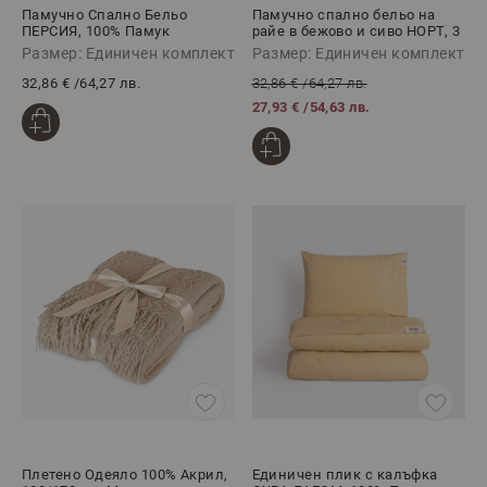
Памучно Спално Бельо
Памучно спално бельо на
ПЕРСИЯ, 100% Памук
райе в бежово и сиво НОРТ, 3
Ранфорс, 3 части
части
Размер: Единичен комплект
Размер: Единичен комплект
32,86 €
/
64,27 лв.
32,86 €
/
64,27 лв.
27,93 €
/
54,63 лв.
Плетено Одеяло 100% Акрил,
Единичен плик с калъфка