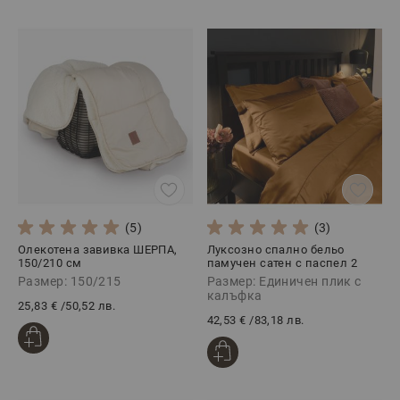
(5)
(3)
Олекотена завивка ШЕРПА,
Луксозно спално бельо
150/210 см
памучен сатен с паспел 2
части, АНТИК
Размер: 150/215
Размер: Единичен плик с
калъфка
25,83 €
/
50,52 лв.
42,53 €
/
83,18 лв.