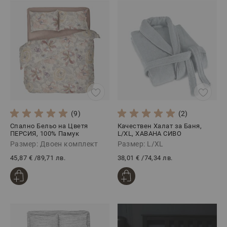
(9)
(2)
Спално Бельо на Цветя
Качествен Халат за Баня,
ПЕРСИЯ, 100% Памук
L/XL, ХАВАНА СИВО
Ранфорс, 4 части
Размер: Двоен комплект
Размер: L/XL
45,87 €
/
89,71 лв.
38,01 €
/
74,34 лв.