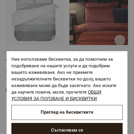
(8)
(1)
Ние използваме бисквитки, за да помогнем за
Сиво Спално Бельо МИСТ,
Луксозно спално бельо
100% Памук Ранфорс, 4 части
памучен сатен с паспел 2
подобряване на нашите услуги и да подобрим
части, ДЖИНДЖЪР
Размер: Двоен комплект
Размер: Единичен плик с
вашето изживяване. Ако не приемете
калъфка
незадължителните бисквитки по-долу, вашето
45,87 €
/
89,71 лв.
42,53 €
/
83,18 лв.
изживяване може да бъде засегнато. Ако искате
да научите повече, моля, прочетете
ОБЩИ
УСЛОВИЯ ЗА ПОЛЗВАНЕ И БИСКВИТКИ
Преглед на бисквитките
Съгласявам се