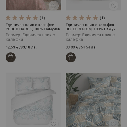
(1)
(1)
Единичен плик с калъфки
Единичен плик с калъфка
РОЗОВ ПЯСЪК, 100% Памучен
ЗЕЛЕН ЛАГОМ, 100% Памук
сатен, 2 части
Ранфорс, 2 части
Размер: Единичен плик с
Размер: Единичен плик с
калъфка
калъфка
42,53 €
/
83,18 лв.
33,00 €
/
64,54 лв.