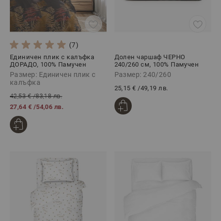
(7)
Единичен плик с калъфка
Долен чаршаф ЧЕРНО
ДОРАДО, 100% Памучен
240/260 см, 100% Памучен
сатен, 2 части
сатен
Размер: Единичен плик с
Размер: 240/260
калъфка
25,15 €
/
49,19 лв.
42,53 €
/
83,18 лв.
27,64 €
/
54,06 лв.