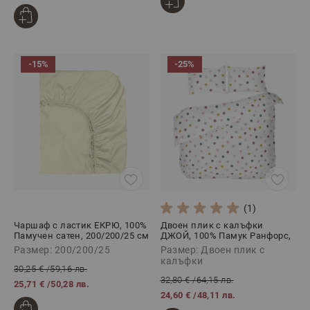
-15%
-25%
(1)
Чаршаф с ластик ЕКРЮ, 100%
Двоен плик с калъфки
Памучен сатен, 200/200/25 см
ДЖОЙ, 100% Памук Ранфорс,
3 части
Размер: 200/200/25
Размер: Двоен плик с
калъфки
30,25 €
/
59,16 лв.
32,80 €
/
64,15 лв.
25,71 €
/
50,28 лв.
24,60 €
/
48,11 лв.