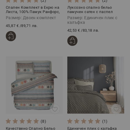
(2)
(2)
Спален Комплект в Екрю на
Луксозно спално бельо
Листа, 100% Памук Ранфорс,
памучен сатен с паспел
4 части, ЕЛИЗАБЕТ
РОУЗ, 2 части
Размер: Двоен комплект
Размер: Единичен плик с
калъфка
45,87 €
/
89,71 лв.
42,53 €
/
83,18 лв.
(8)
(1)
Качествено Спално Бельо
Единичен плик с калъфка