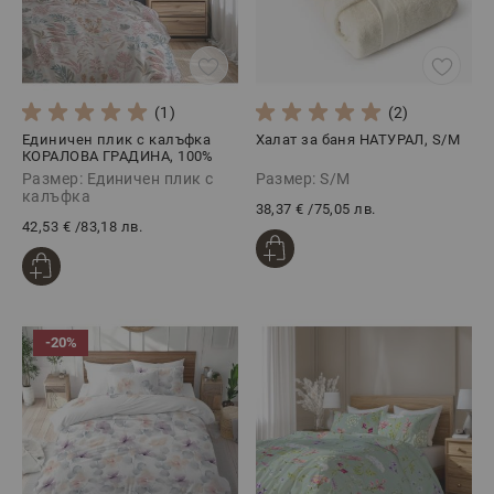
(1)
(2)
Единичен плик с калъфка
Халат за баня НАТУРАЛ, S/M
КОРАЛОВА ГРАДИНА, 100%
Памучен сатен, 2 части
Размер: Единичен плик с
Размер: S/M
калъфка
38,37 €
/
75,05 лв.
42,53 €
/
83,18 лв.
-20%