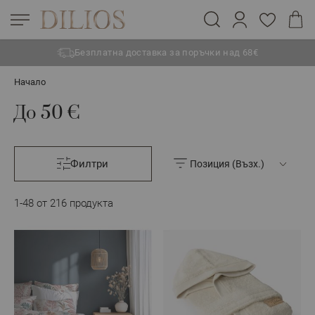
Безплатна доставка за поръчки над 68€
Прескачане към съдържанието
Начало
До 50 €
Филтри
1
-
48
от
216
продукта