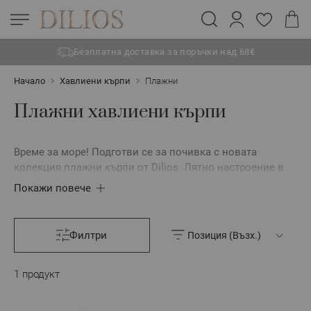
Безплатна доставка за поръчки над 68€
Прескачане към съдържанието
Начало
Хавлиени кърпи
Плажни
Плажни хавлиени кърпи
Време за море! Подготви се за почивка с новата
колекция плажни кърпи от Dilios. Лятно настроение в
летни цветове.
Покажи повече
Филтри
1
продукт