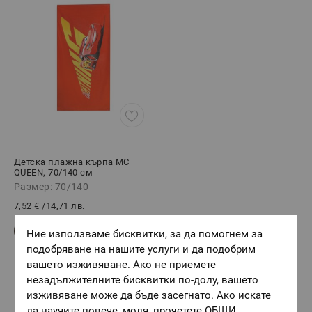
Детска плажна кърпа МC
QUEEN, 70/140 см
Размер: 70/140
7,52 €
/
14,71 лв.
Ние използваме бисквитки, за да помогнем за
подобряване на нашите услуги и да подобрим
вашето изживяване. Ако не приемете
незадължителните бисквитки по-долу, вашето
изживяване може да бъде засегнато. Ако искате
да научите повече, моля, прочетете
ОБЩИ