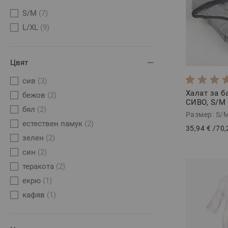
S/M
(7)
L/XL
(9)
Цвят
сив
(3)
Халат за 
бежов
(2)
СИВО, S/M
бял
(2)
Размер: S/
естествен памук
(2)
35,94 €
/
70,
зелен
(2)
син
(2)
теракота
(2)
екрю
(1)
кафяв
(1)