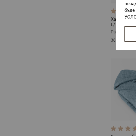
неза
бъде 
УСЛО
Халат за б
L/XL
Размер: L/
38,37 €
/
75,