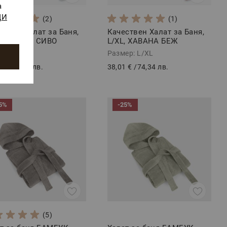
а
ЩИ
(2)
(1)
ствен Халат за Баня,
Качествен Халат за Баня,
, ХАВАНА СИВО
L/XL, ХАВАНА БЕЖ
ер: L/XL
Размер: L/XL
 €
/
74,34 лв.
38,01 €
/
74,34 лв.
5%
-25%
(5)