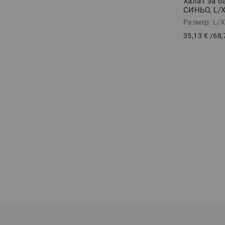
Халат за 
СИНЬО, L/
Размер: L/
35,13 €
/
68,