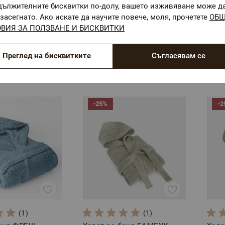
дължителните бисквитки по-долу, вашето изживяване може д
засегнато. Ако искате да научите повече, моля, прочетете
ОБ
(3)
(2)
ВИЯ ЗА ПОЛЗВАНЕ И БИСКВИТКИ
аня НАТУРАЛ,
Халат за баня НАТУРАЛ,
Каче
S/M
L/XL
XL
Размер: S/M
Разм
Преглед на бисквитките
Съгласявам се
05 лв.
38,37 €
/
75,05 лв.
38,01
-25%
-2
(1)
(1)