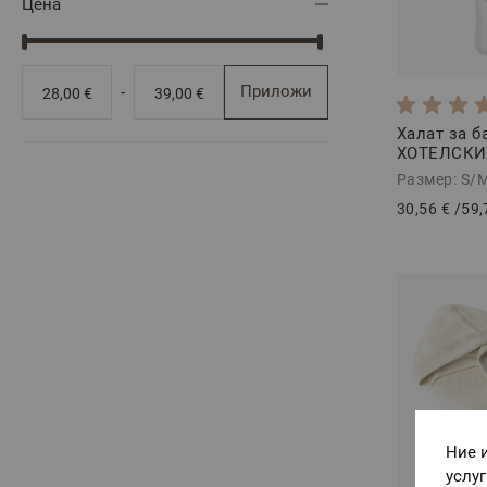
Цена
Приложи
-
28,00 €
39,00 €
Халат за б
ХОТЕЛСКИ,
Размер: S/
30,56 €
/
59,
Ние 
услу