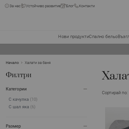
За нас
Устойчиво развитие
Блог
Контакти
Нови продукти
Спално бельо
Възг
Прескачане към съдържанието
Начало
Халати за баня
Хала
Филтри
Категории
Сортирай по:
С качулка
(10)
С шал яка
(6)
Размер