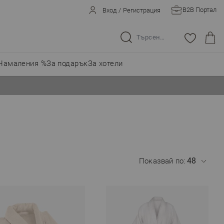
B2B Портал
Вход
/
Регистрация
Търсене в целия магазин...
Намаления %
За подарък
За хотели
Показвай по: