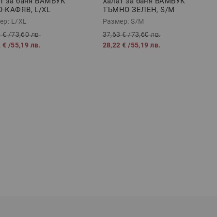
т за баня БАМБУК
Халат за баня БАМБУК
-КАФЯВ, L/XL
ТЪМНО ЗЕЛЕН, S/M
ер: L/XL
Размер: S/M
 €
/
73,60 лв.
37,63 €
/
73,60 лв.
 €
/
55,19 лв.
28,22 €
/
55,19 лв.