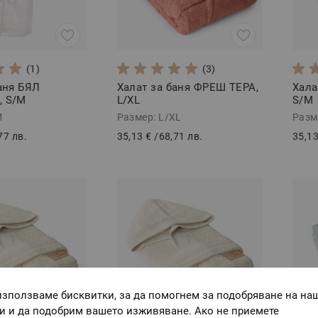
(1)
(3)
аня БЯЛ
Халат за баня ФРЕШ ТЕРА,
Хала
 S/M
L/XL
S/M
M
Размер: L/XL
Разм
77 лв.
35,13 €
/
68,71 лв.
35,13
използваме бисквитки, за да помогнем за подобряване на на
ги и да подобрим вашето изживяване. Ако не приемете