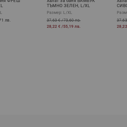
баня ФРЕШ
Халат за баня БАМБУК
Хала
XL
ТЪМНО ЗЕЛЕН, L/XL
СИВО
XL
Размер: L/XL
Разм
71 лв.
37,63 €
/
73,60 лв.
37,63
28,22 €
/
55,19 лв.
28,22