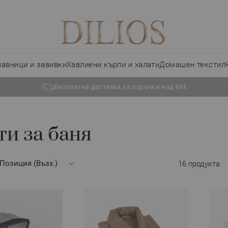
лавници и завивки
Хавлиени кърпи и халати
Домашен текстил
Безплатна доставка за поръчки над 68€
ти за баня
16
продукта