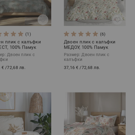
(1)
(6)
н плик с калъфки
Двоен плик с калъфки
СТ, 100% Памук
МЕДОУ, 100% Памук
орс, 3 части
Ранфорс, 3 части
ер: Двоен плик с
Размер: Двоен плик с
фки
калъфки
 €
/
72,68 лв.
37,16 €
/
72,68 лв.