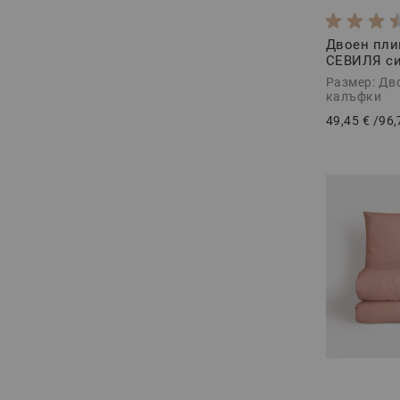
Двоен пли
СЕВИЛЯ си
Памучен са
Размер: Дв
калъфки
49,45 €
/
96,