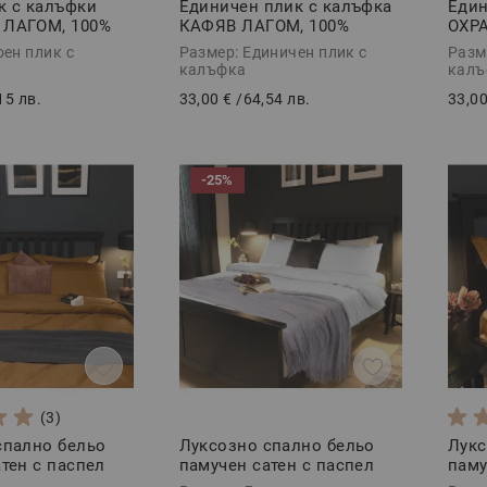
к с калъфки
Единичен плик с калъфка
Един
 ЛАГОМ, 100%
КАФЯВ ЛАГОМ, 100%
ОХРА
орс, 3 части
Памук Ранфорс, 2 части
Ранф
оен плик с
Размер: Единичен плик с
Разм
калъфка
калъ
15 лв.
33,00 €
/
64,54 лв.
33,00
-25%
(3)
спално бельо
Луксозно спално бельо
Лукс
тен с паспел
памучен сатен с паспел
паму
части
СИЛВЪРИ, 3 части
част