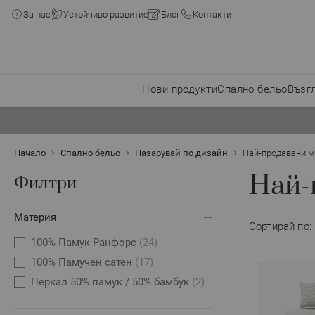
За нас
Устойчиво развитие
Блог
Контакти
Нови продукти
Спално бельо
Възг
Прескачане към съдържанието
Начало
Спално бельо
Пазарувай по дизайн
Най-продавани 
Най-
Филтри
Материя
Сортирай по:
100% Памук Ранфорс
(24)
100% Памучен сатен
(17)
Перкал 50% памук / 50% бамбук
(2)