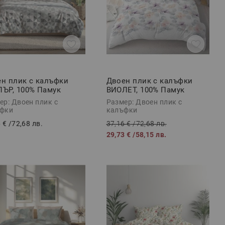
н плик с калъфки
Двоен плик с калъфки
ЪР, 100% Памук
ВИОЛЕТ, 100% Памук
орс, 3 части
Ранфорс, 3 части
ер: Двоен плик с
Размер: Двоен плик с
фки
калъфки
 €
/
72,68 лв.
37,16 €
/
72,68 лв.
29,73 €
/
58,15 лв.