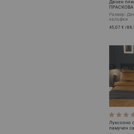
Двоен пли
ПРАСКОВА
Памук Ранф
Размер: Дв
калъфки
45,07 €
/
88,
Луксозно 
памучен са
АНТИК, 3 