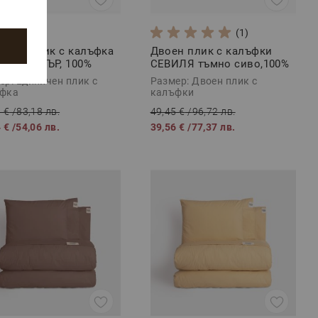
(1)
ичен плик с калъфка
Двоен плик с калъфки
ИК/ХЪНТЪР, 100%
СЕВИЛЯ тъмно сиво,100%
чен сатен, 2 части
Памучен сатен, 3 части
ер: Единичен плик с
Размер: Двоен плик с
фка
калъфки
 €
/
83,18 лв.
49,45 €
/
96,72 лв.
 €
/
54,06 лв.
39,56 €
/
77,37 лв.