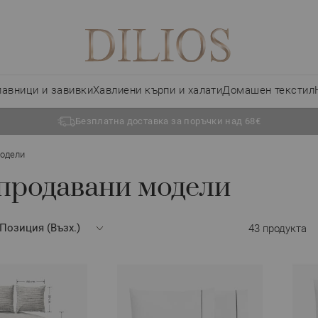
лавници и завивки
Хавлиени кърпи и халати
Домашен текстил
Безплатна доставка за поръчки над 68€
модели
продавани модели
43
продукта