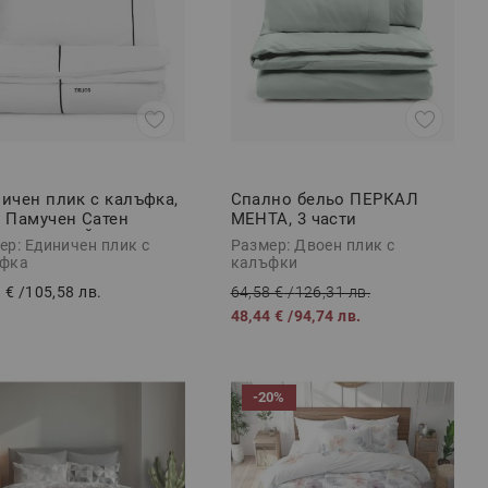
ичен плик с калъфка,
Спално бельо ПЕРКАЛ
 Памучен Сатен
МЕНТА, 3 части
МИУМ СТАЙЛ ЧЕРНО,
ер: Единичен плик с
Размер: Двоен плик с
сти
фка
калъфки
 €
/
105,58 лв.
64,58 €
/
126,31 лв.
48,44 €
/
94,74 лв.
-20%