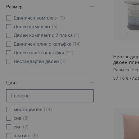
Размер
Единичен комплект
(1)
Двоен комплект
(5)
Двоен комплект с 2 плика
(1)
Единичен плик с калъфка
(14)
Двоен плик с калъфки
(21)
Нестандар
Нестандартен двоен
(1)
двоен пли
200/200 + 
Размер: Не
100% Паму
37,16 €
/
72,
части
Цвят
многоцвeтен
(14)
сив
(8)
син
(7)
златист
(6)