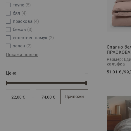
таупе
(5)
бял
(4)
праскова
(4)
бежов
(3)
естествен памук
(2)
зелен
(2)
Спално бе
ПРАСКОВА,
Покажи повече
Размер: Еди
калъфка
51,01 €
/
99,
Цена
Приложи
-
22,00 €
74,00 €