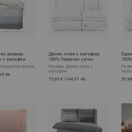
тен размер
Двоен плик с калъфки,
Един
к с калъфки
100% Памучен сатен
100%
80/80 МИСТ,
ПРЕМИУМ СТАЙЛ ЧЕРНО,
ПРЕ
стандартен двоен
Размер: Двоен плик с
Разм
к Ранфорс, 3
3 части
2 ча
калъфки
калъ
68 лв.
73,63 €
/
144,01 лв.
53,98