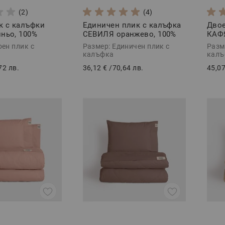
(2)
(4)
к с калъфки
Единичен плик с калъфка
Двое
ньо, 100%
СЕВИЛЯ оранжево, 100%
КАФ
тен, 3 части
Памучен сатен, 2 части
Паму
оен плик с
Размер: Единичен плик с
Разм
калъфка
калъ
72 лв.
36,12 €
/
70,64 лв.
45,07