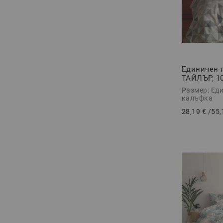
Единичен 
ТАЙЛЪР, 1
Ранфорс, 2
Размер: Еди
калъфка
28,19 €
/
55,