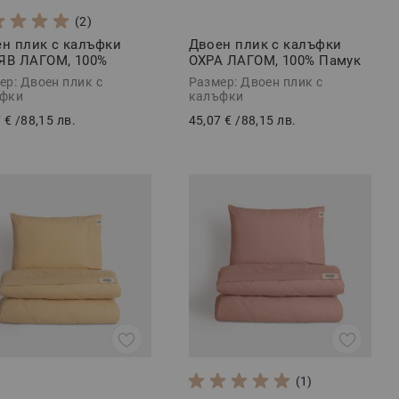
(2)
н плик с калъфки
Двоен плик с калъфки
ЯВ ЛАГОМ, 100%
ОХРА ЛАГОМ, 100% Памук
к Ранфорс, 3 части
Ранфорс, 3 части
ер: Двоен плик с
Размер: Двоен плик с
фки
калъфки
 €
/
88,15 лв.
45,07 €
/
88,15 лв.
(1)