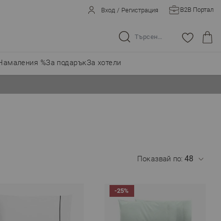
B2B Портал
Вход
/
Регистрация
Търсене в целия магазин...
Намаления %
За подарък
За хотели
Показвай по:
-25%