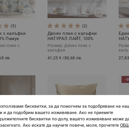
(5)
(2)
к с калъфки
Двоен плик с калъфки
Един
0% Памук
НАТУРАЛ ЛАЙТ, 100%
НАТУ
 части
суров памук, 3 части
суро
оен плик с
Размер: Двоен плик с
Разм
калъфки
калъ
68 лв.
41,25 €
/
80,68 лв.
27,83
-3
използваме бисквитки, за да помогнем за подобряване на на
ги и да подобрим вашето изживяване. Ако не приемете
дължителните бисквитки по-долу, вашето изживяване може д
засегнато. Ако искате да научите повече, моля, прочетете
ОБ