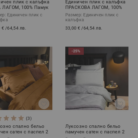
ичен плик с калъфка
Единичен плик с калъфка
 ЛАГОМ, 100% Памук
ПРАСКОВА ЛАГОМ, 100%
орс, 2 части
Памук Ранфорс, 2 части
ер: Единичен плик с
Размер: Единичен плик с
фка
калъфка
 €
/
64,54 лв.
33,00 €
/
64,54 лв.
-25%
(3)
озно спално бельо
Луксозно спално бельо
чен сатен с паспел 2
памучен сатен с паспел 2
и, АНТИК
части, СИЛВЪРИ