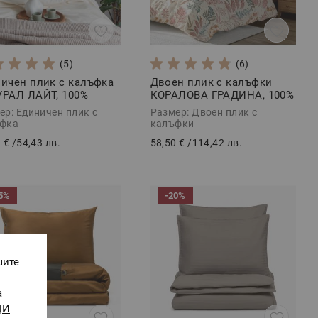
(5)
(6)
ичен плик с калъфка
Двоен плик с калъфки
РАЛ ЛАЙТ, 100%
КОРАЛОВА ГРАДИНА, 100%
в памук, 2 части
памучен сатен, 3 части
ер: Единичен плик с
Размер: Двоен плик с
фка
калъфки
 €
/
54,43 лв.
58,50 €
/
114,42 лв.
5%
-20%
шите
а
ЩИ