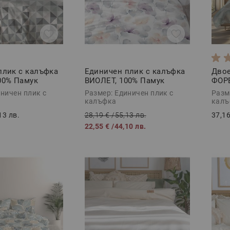
плик с калъфка
Единичен плик с калъфка
Двое
00% Памук
ВИОЛЕТ, 100% Памук
ФОРЕ
 части
Ранфорс, 2 части
Ранф
ничен плик с
Размер: Единичен плик с
Разм
калъфка
калъ
13 лв.
28,19 €
/
55,13 лв.
37,16
22,55 €
/
44,10 лв.