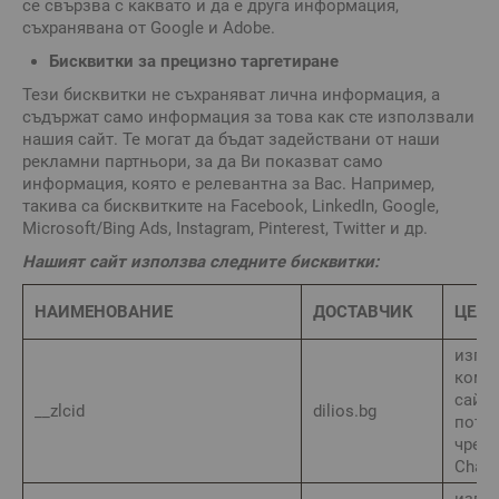
се свързва с каквато и да е друга информация,
съхранявана от Google и Adobe.
Бисквитки за прецизно таргетиране
Тези бисквитки не съхраняват лична информация, а
съдържат само информация за това как сте използвали
нашия сайт. Те могат да бъдат задействани от наши
рекламни партньори, за да Ви показват само
информация, която е релевантна за Вас. Например,
такива са бисквитките на Facebook, LinkedIn, Google,
Microsoft/Bing Ads, Instagram, Pinterest, Twitter и др.
Нашият сайт използва следните бисквитки:
НАИМЕНОВАНИЕ
ДОСТАВЧИК
ЦЕЛ
изпо
кому
сайта
__zlcid
dilios.bg
потре
чрез 
Chat
изпо