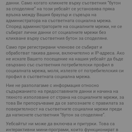
данни. Само когато кликнете върху съответния “бутон
за споделяне” на този уебсайт се установява пряка
връзка между Вашия браузър и сървъра на
администратора на съответната социална мрежа.
Според администраторите на социалните мрежи, не се
събират лични данни от социалните мрежи без
кликване върху съответния бутон за споделяне.
Само при регистрирани членове се събират и
обработват такива данни, включително и IP-адреса. Ако
не искате Вашето посещение на нашия уебсайт да бъде
свързано със съответния потребителски профил в
социалната мрежа, моля, излезте от потребителския си
профил в съответната социална мрежа.
Ние не разполагаме с информация относно
съдържанието на предоставяните данни и начина на
тяхното използване от страна на социалните мрежи, за
това Ви препоръчваме да се запознаете с правилата за
поверителност на съответните социални мрежи преди
да натиснете съответния “бутон за споделяне”.
Уебсайтът ни може да включва и притурки. Това са
интерактивни мини-програми, които функционират в