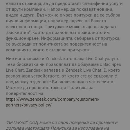
нашата страница, за да предоставят специфични услуги
от други компании. Например, да показват новини,
видеа и други. Възможно е чрез притурки да се събира
лична информация, например адреса на Вашата
електронна поща. Притурките може също да задават
„бисквитки“, които да позволяват правилното им
функциониране. Информацията, събирана от притурка,
се ръководи от политиката за поверителност на
компанията, която е създала притурката.
Ние използваме и Zendesk като наша Live Chat услуга.
Тези бисквитки ни позволяват да общуваме с Вас чрез
Live Chat. Zendesk запазва и Zendesk Live Chat ID, което
разпознава устройството, от което сте се свързали с
нас, между отделните Ви включвания в чат сесията.
Можете да прочетете тяхната Политика за
поверителност на
https://www.zendesk.com/company/customers-
partners/privacy-policy/
“АРТЕК-92” ООД
може по своя преценка да променя и
допълва настоящата Политика за използване на