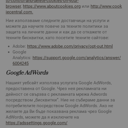
to-control-and-delete-cookies-on-your-
browser
,
https://www.aboutcookies.org
или
http://www.cook
iecentral.com.
Ние използваме следните доставчици на услуги и
можете да научите повече за техните политики за
защита на личните данни и как да се откажете от
техните бисквитки, като посетите техните сайтове:
Adobe:
https://www.adobe.com/privacy/opt-out.html
Google
Analytics:
https://support.google.com/analytics/answer/
6004245
Google AdWords
Нашият уебсайт използва услугата Google AdWords,
предоставена от Google. Чрез нея рекламната ни
дейност се свързва с рекламната мрежа Adwords
посредством „бисквитки“. Ние не събираме данни за
потребителите посредством Google AdWords. Ако не
желаете да Ви бъде показвана реклама чрез Google
AdWords, можете да я изключите на
https://adssettings.google.com/