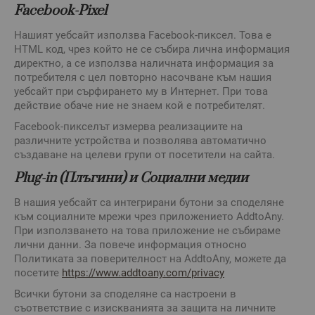
Facebook-Pixel
Нашият уебсайт използва Facebook-пиксел. Това е
HTML код, чрез който не се събира лична информация
директно, а се използва наличната информация за
потребителя с цел повторно насочване към нашия
уебсайт при сърфирането му в Интернет. При това
действие обаче ние не знаем кой е потребителят.
Facebook-пикселът измерва реализациите на
различните устройства и позволява автоматично
създаване на целеви групи от посетители на сайта.
Plug-in (Плъгини) и Социални медии
В нашия уебсайт са интегрирани бутони за споделяне
към социалните мрежи чрез приложението AddtoAny.
При използването на това приложение не събираме
лични данни. За повече информация относно
Политиката за поверителност на AddtoAny, можете да
посетите
https://www.addtoany.com/privacy
Всички бутони за споделяне са настроени в
съответствие с изискванията за защита на личните