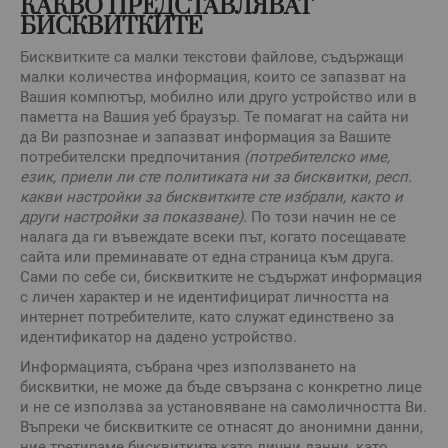
КАКВО ПРЕДСТАВЛЯВАТ
БИСКВИТКИТЕ
Бисквитките са малки текстови файлове, съдържащи
малки количества информация, които се запазват на
Вашия компютър, мобилно или друго устройство или в
паметта на Вашия уеб браузър. Те помагат на сайта ни
да Ви разпознае и запазват информация за Вашите
потребителски предпочитания
(потребителско име,
език, приели ли сте политиката ни за бисквитки, респ.
какви настройки за бисквитките сте избрали, както и
други настройки за показване)
. По този начин не се
налага да ги въвеждате всеки път, когато посещавате
сайта или преминавате от една страница към друга.
Сами по себе си, бисквитките не съдържат информация
с личен характер и не идентифицират личността на
интернет потребителите, като служат единствено за
идентификатор на дадено устройство.
Информацията, събрана чрез използването на
бисквитки, не може да бъде свързана с конкретно лице
и не се използва за установяване на самоличността Ви.
Въпреки че бисквитките се отнасят до анонимни данни,
ние третираме бисквитките като лични данни, като