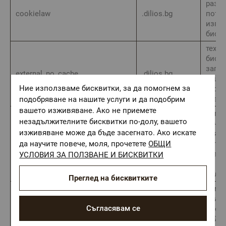
разр
cookielaw
.dilios.bg
потре
изпо
биск
техни
бискв
запа
external_no_cache
.dilios.bg
кеши
Ние използваме бисквитки, за да помогнем за
стран
разр
подобряване на нашите услуги и да подобрим
вашето изживяване. Ако не приемете
изпол
незадължителните бисквитки по-долу, вашето
отчит
изживяване може да бъде засегнато. Ако искате
заявк
_gat_UA-23453620-1
.dilios.bg
потр
да научите повече, моля, прочетете
ОБЩИ
(напр
УСЛОВИЯ ЗА ПОЛЗВАНЕ И БИСКВИТКИ
на пр
колич
Преглед на бисквитките
измер
уник
Съгласявам се
посе
mailchimp_landing_page
.dilios.bg
сайта