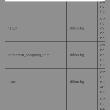
регис
потр
проф
отчит
потре
nsp_v
.dilios.bg
създ
потр
проф
отчит
потре
persistent_shopping_cart
.dilios.bg
вляз
потре
проф
отчит
потре
store
.dilios.bg
избр
англ
верси
отчит
потре
разр