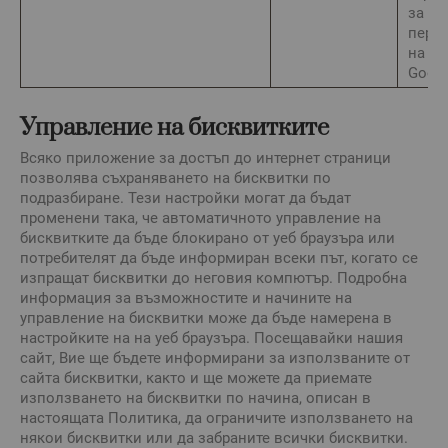
за
перс
на ре
Googl
Управление на бисквитките
Всяко приложение за достъп до интернет страници
позволява съхраняването на бисквитки по
подразбиране. Тези настройки могат да бъдат
променени така, че автоматичното управление на
бисквитките да бъде блокирано от уеб браузъра или
потребителят да бъде информиран всеки път, когато се
изпращат бисквитки до неговия компютър. Подробна
информация за възможностите и начините на
управление на бисквитки може да бъде намерена в
настройките на на уеб браузъра. Посещавайки нашия
сайт, Вие ще бъдете информирани за използваните от
сайта бисквитки, както и ще можете да приемате
използването на бисквитки по начина, описан в
настоящата Политика, да ограничите използването на
някои бисквитки или да забраните всички бисквитки.