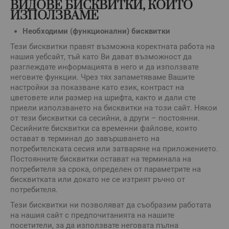
ВИДОВЕ БИСКВИТКИ, КОИТО
ИЗПОЛЗВАМЕ
Необходими (функционални) бисквитки
Тези бисквитки правят възможна коректната работа на
нашия уебсайт, тъй като Ви дават възможност да
разглеждате информацията в него и да използвате
неговите функции. Чрез тях запаметяваме Вашите
настройки за показване като език, контраст на
цветовете или размер на шрифта, както и дали сте
приели използването на бисквитки на този сайт. Някои
от тези бисквитки са сесийни, а други – постоянни.
Сесийните бисквитки са временни файлове, които
остават в терминал до завършването на
потребителската сесия или затваряне на приложението.
Постоянните бисквитки остават на терминала на
потребителя за срока, определен от параметрите на
бисквитката или докато не се изтрият ръчно от
потребителя.
Тези бисквитки ни позволяват да съобразим работата
на нашия сайт с предпочитанията на нашите
посетители, за да използвате неговата пълна