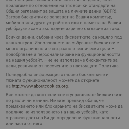
прилагаме по отношение на тях всички стандарти на
Общия регламент за защита на личните данни (GDPR).
Затова бисквитки се запазват на Вашия компютър,
мобилно или друго устройство или в паметта на Вашия
уеб браузър само ако дадете изрично съгласие за това.
Всички данни, събрани чрез бисквитките, са изцяло под
наш контрол. Използването на събраните бисквитки е
много ограничено и е свързано с технически цели –
подобряване и персонализиране на функционалността
на нашия уебсайт. Ние не използваме бисквитките за
цели, различни от посочените в настоящата Политика.
По-подробна информация относно бисквитките и
тяхната функционалност можете да откриете
на
http://www.aboutcookies.org
.
Вие можете да контролирате и управлявате бисквитките
по различни начини. Имайте предвид обаче, че
премахването или блокирането на бисквитките може да
повлияе на използването на нашия уебсайт, като
ограничи достъпа Ви до определени функционалности
или части от него.