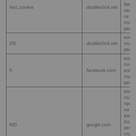
бискв
test_cookie
.doubleclick.net
своя 
се из
пока
рекл
изпол
IDE
.doubleclick.net
пока
рекл
изпол
показ
fr
.facebook.com
изме
подо
рекл
изпол
съхра
пред
на бр
вашия
Googl
NID
.google.com
резул
стран