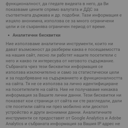
функционалност, да гледате видеата в него, да Ви
показваме цените спрямо валутата и ДДС за
съответната държава и др. подобни. Тази информация е
изцяло анонимна, използва се за много ограничени
цели и се съхранява ограничен период от време.
Аналитични бисквитки
Ние използваме аналитични инструменти, които ни
дават възможност да разберем каква е посещаемостта
на нашия сайт, лесно ли работят нашите посетители с
него и какво ги интересува от неговото съдържание.
Събраната чрез тези бисквитки информация се
използва изключително и само за статистически цели
и за подобряване на съдържанието и функционалността
на сайта. Тя не се използва за лично идентифициране
на посетителите на сайта. Ние не получаваме никаква
информация за Вашите лични данни. Тези бисквитки ни
показват кои страници от сайта ни сте разгледали, дали
сте посетили сайта ни през мобилно или десктоп
устройство и други анонимни данни. Аналитичните
инструменти се предоставят от Google Analytics и Adobe
Analytics и събраната информация за Вашия IP адрес не