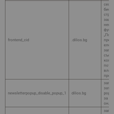
сеси
бискв
стран
защит
нея с
функ
„Пос
frontend_cid
.dilios.bg
прег
елем
запаз
състо
когат
потре
влязъ
проф
запа
затва
newsletterpopup_disable_popup_1
dilios.bg
pop-u
за за
онла
запа