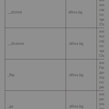
кому
сайта
__zlcmid
dilios.bg
потре
чрез 
Chat
изпо
кому
сайта
__zlcstore
.dilios.bg
потре
чрез 
Chat
изпол
Faceb
доста
_fbp
.dilios.bg
подх
потр
рекл
изпо
разп
уник
_ga
.dilios.bg
посе