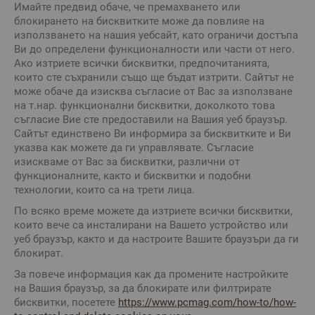
Имайте предвид обаче, че премахването или
блокирането на бисквитките може да повлияе на
използването на нашия уебсайт, като ограничи достъпа
Ви до определени функционалности или части от него.
Ако изтриете всички бисквитки, предпочитанията,
които сте съхранили също ще бъдат изтрити. Сайтът не
може обаче да изисква съгласие от Вас за използване
на т.нар. функционални бисквитки, доколкото това
съгласие Вие сте предоставили на Вашия уеб браузър.
Сайтът единствено Ви информира за бисквитките и Ви
указва как можете да ги управлявате. Съгласие
изискваме от Вас за бисквитки, различни от
функционалните, както и бисквитки и подобни
технологии, които са на трети лица.
По всяко време можете да изтриете всички бисквитки,
които вече са инсталирани на Вашето устройство или
уеб браузър, както и да настроите Вашите браузъри да ги
блокират.
За повече информация как да промените настройките
на Вашия браузър, за да блокирате или филтрирате
бисквитки, посетете
https://www.pcmag.com/how-to/how-