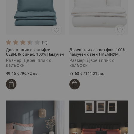
(2)
Двоен плик с калъфки
Двоен плик с калъфки, 100%
СЕВИЛЯ синьо, 100% Памучен
памучен сатен ПРЕМИУМ
сатен, 3 части
КЛАСИК БЕЖОВО, 3 части
Размер: Двоен плик с
Размер: Двоен плик с
калъфки
калъфки
49,45 €
/
96,72 лв.
73,63 €
/
144,01 лв.