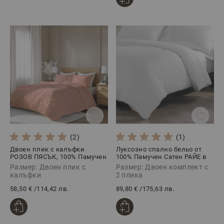
(2)
(1)
Двоен плик с калъфки
Луксозно спално бельо от
РОЗОВ ПЯСЪК, 100% Памучен
100% Памучен Сатен РАЙЕ в
сатен, 3 части
Бяло, 5 части
Размер: Двоен плик с
Размер: Двоен комплект с
калъфки
2 плика
58,50 €
/
114,42 лв.
89,80 €
/
175,63 лв.