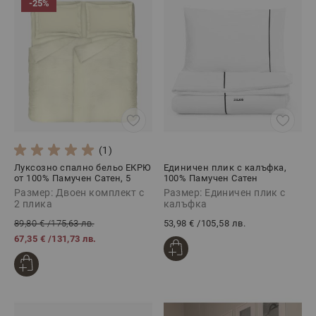
-25%
(1)
Луксозно спално бельо ЕКРЮ
Единичен плик с калъфка,
от 100% Памучен Сатен, 5
100% Памучен Сатен
части
ПРЕМИУМ СТАЙЛ ЧЕРНО, 2
Размер: Двоен комплект с
Размер: Единичен плик с
части
2 плика
калъфка
89,80 €
/
175,63 лв.
53,98 €
/
105,58 лв.
67,35 €
/
131,73 лв.