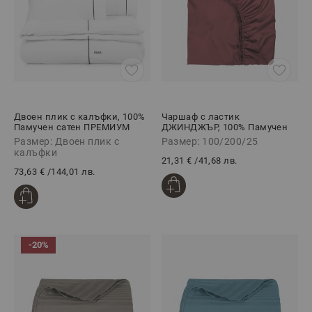
Двоен плик с калъфки, 100%
Чаршаф с ластик
Памучен сатен ПРЕМИУМ
ДЖИНДЖЪР, 100% Памучен
СТАЙЛ ЧЕРНО, 3 части
сатен, 100/200/25 см
Размер: Двоен плик с
Размер: 100/200/25
калъфки
21,31 €
/
41,68 лв.
73,63 €
/
144,01 лв.
-20%