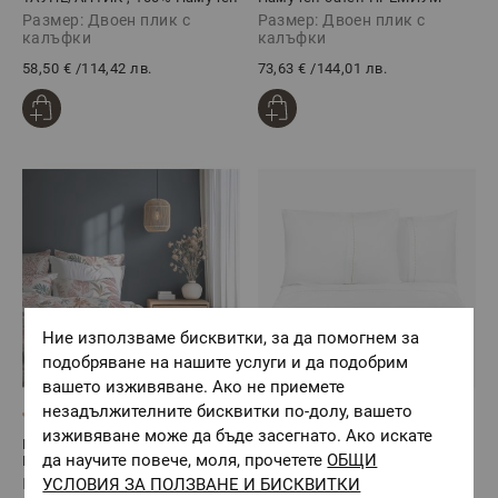
сатен, 3 части
ЕЛЕГАНС ЧЕРНО, 3 части
Размер: Двоен плик с
Размер: Двоен плик с
калъфки
калъфки
58,50 €
/
114,42 лв.
73,63 €
/
144,01 лв.
Ние използваме бисквитки, за да помогнем за
подобряване на нашите услуги и да подобрим
вашето изживяване. Ако не приемете
незадължителните бисквитки по-долу, вашето
(1)
изживяване може да бъде засегнато. Ако искате
Единичен плик с калъфка
Двоен плик с калъфки, 100%
да научите повече, моля, прочетете
ОБЩИ
КОРАЛОВА ГРАДИНА, 100%
Памучен сатен ПРЕМИУМ
Памучен сатен, 2 части
ЕЛЕГАНС БЕЖОВО, 3 части
УСЛОВИЯ ЗА ПОЛЗВАНЕ И БИСКВИТКИ
Размер: Единичен плик с
Размер: Двоен плик с