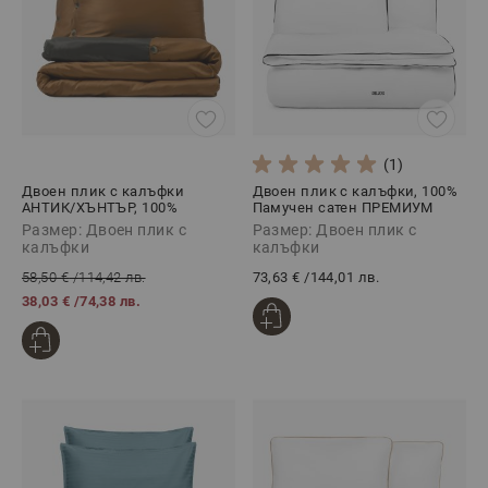
(1)
Двоен плик с калъфки
Двоен плик с калъфки, 100%
АНТИК/ХЪНТЪР, 100%
Памучен сатен ПРЕМИУМ
Памучен сатен, 3 части
КЛАСИК ЧЕРНО, 3 части
Размер: Двоен плик с
Размер: Двоен плик с
калъфки
калъфки
58,50 €
/
114,42 лв.
73,63 €
/
144,01 лв.
38,03 €
/
74,38 лв.