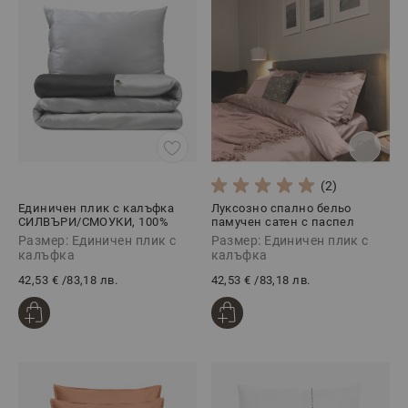
(2)
Единичен плик с калъфка
Луксозно спално бельо
СИЛВЪРИ/СМОУКИ, 100%
памучен сатен с паспел
Памучен сатен, 2 части
РОУЗ, 2 части
Размер: Единичен плик с
Размер: Единичен плик с
калъфка
калъфка
42,53 €
/
83,18 лв.
42,53 €
/
83,18 лв.