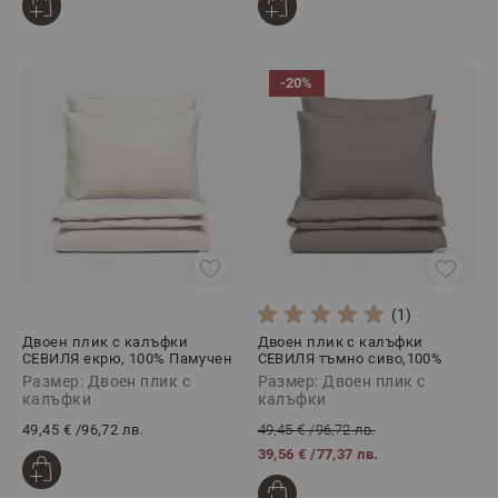
-20%
(1)
Двоен плик с калъфки
Двоен плик с калъфки
СЕВИЛЯ екрю, 100% Памучен
СЕВИЛЯ тъмно сиво,100%
сатен, 3 части
Памучен сатен, 3 части
Размер: Двоен плик с
Размер: Двоен плик с
калъфки
калъфки
49,45 €
/
96,72 лв.
49,45 €
/
96,72 лв.
39,56 €
/
77,37 лв.