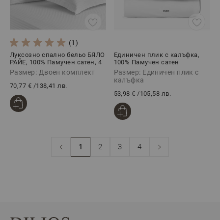
(1)
Луксозно спално бельо БЯЛО
Единичен плик с калъфка,
РАЙЕ, 100% Памучен сатен, 4
100% Памучен сатен
части
ПРЕМИУМ КЛАСИК ЧЕРНО, 2
Размер: Двоен комплект
Размер: Единичен плик с
части
калъфка
70,77 €
/
138,41 лв.
53,98 €
/
105,58 лв.
1
2
3
4
В момента четете страница
Страница
Страница
Страница