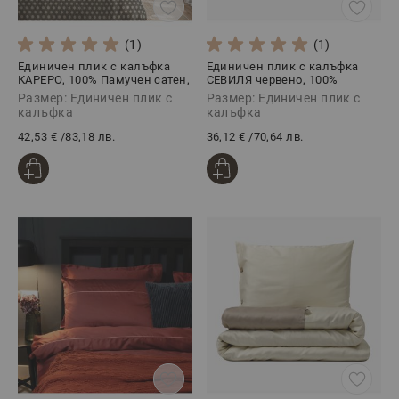
(1)
(1)
Единичен плик с калъфка
Единичен плик с калъфка
КАРЕРО, 100% Памучен сатен,
СЕВИЛЯ червено, 100%
2 части
Памучен сатен, 2 части
Размер: Единичен плик с
Размер: Единичен плик с
калъфка
калъфка
42,53 €
/
83,18 лв.
36,12 €
/
70,64 лв.