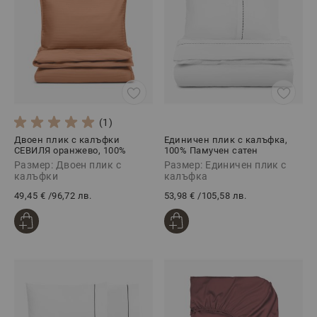
(1)
Двоен плик с калъфки
Единичен плик с калъфка,
СЕВИЛЯ оранжево, 100%
100% Памучен сатен
Памучен сатен, 3 части
ПРЕМИУМ ЕЛЕГАНС ЧЕРНО, 2
Размер: Двоен плик с
Размер: Единичен плик с
части
калъфки
калъфка
49,45 €
/
96,72 лв.
53,98 €
/
105,58 лв.