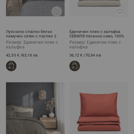
Луксозно спално бельо
Единичен плик с калъфка
памучен сатен с паспел 2
СЕВИЛЯ пясъчно сиво, 100%
части, СМОУКИ/СИЛВЪРИ
Памучен сатен, 2 части
Размер: Единичен плик с
Размер: Единичен плик с
калъфка
калъфка
42,53 €
/
83,18 лв.
36,12 €
/
70,64 лв.