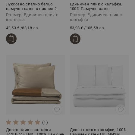
Луксозно спално бельо
Единичен плик с калъфка,
памучен сатен с паспел 2
100% Памучен сатен
части, АНТИК
ПРЕМИУМ ЕЛЕГАНС БЕЖОВО,
Размер: Единичен плик с
Размер: Единичен плик с
2 части
калъфка
калъфка
42,53 €
/
83,18 лв.
53,98 €
/
105,58 лв.
(1)
Двоен плик с калъфки
Двоен плик с калъфки, 100%
ТАУПЕ/АНТИК , 100% Памучен
Памучен сатен ПРЕМИУМ