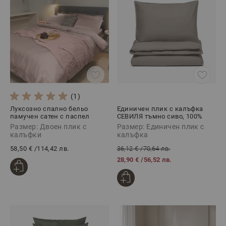
(1)
Луксозно спално бельо
Единичен плик с калъфка
памучен сатен с паспел
СЕВИЛЯ тъмно сиво, 100%
РОУЗ, 3 части
Памучен сатен, 2 части
Размер: Двоен плик с
Размер: Единичен плик с
калъфки
калъфка
58,50 €
/
114,42 лв.
36,12 €
/
70,64 лв.
28,90 €
/
56,52 лв.