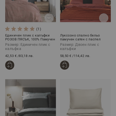
(1)
Единичен плик с калъфки
Луксозно спално бельо
РОЗОВ ПЯСЪК, 100% Памучен
памучен сатен с паспел
сатен, 2 части
ДЖИНДЖЪР, 3 части
Размер: Единичен плик с
Размер: Двоен плик с
калъфка
калъфки
42,53 €
/
83,18 лв.
58,50 €
/
114,42 лв.