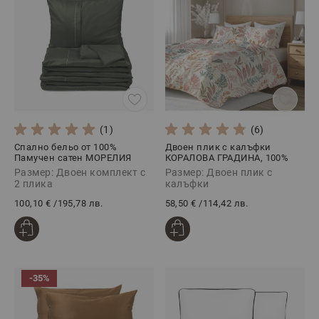
(1)
(6)
Спално бельо от 100%
Двоен плик с калъфки
Памучен сатен МОРЕЛИЯ
КОРАЛОВА ГРАДИНА, 100%
ХЪНТЪР, 5 части
памучен сатен, 3 части
Размер: Двоен комплект с
Размер: Двоен плик с
2 плика
калъфки
100,10 €
/
195,78 лв.
58,50 €
/
114,42 лв.
-35%