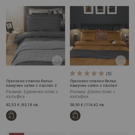
(3)
Луксозно спално бельо
Луксозно спално бельо
памучен сатен с паспел 2
памучен сатен с паспел
части, СМОУКИ
АНТИК, 3 части
Размер: Единичен плик с
Размер: Двоен плик с
калъфка
калъфки
42,53 €
/
83,18 лв.
58,50 €
/
114,42 лв.