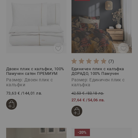
(7)
Двоен плик с калъфки, 100%
Единичен плик с калъфка
Памучен сатен ПРЕМИУМ
ДОРАДО, 100% Памучен
СТАЙЛ БЕЖОВО, 3 части
сатен, 2 части
Размер: Двоен плик с
Размер: Единичен плик с
калъфки
калъфка
73,63 €
/
144,01 лв.
42,53 €
/
83,18 лв.
27,64 €
/
54,06 лв.
-20%