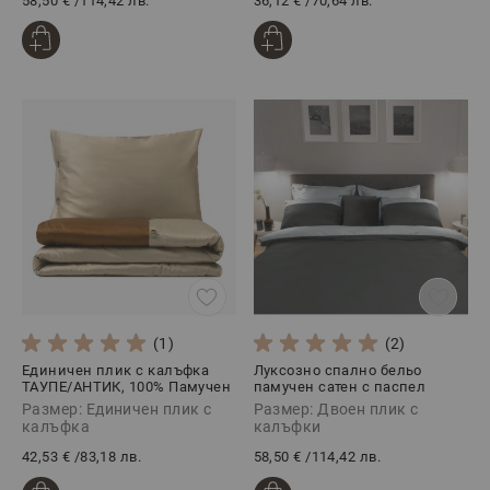
58,50 €
/
114,42 лв.
36,12 €
/
70,64 лв.
(1)
(2)
Единичен плик с калъфка
Луксозно спално бельо
ТАУПЕ/АНТИК, 100% Памучен
памучен сатен с паспел
сатен, 2 части
СМОУКИ/СИЛВЪРИ, 3 части
Размер: Единичен плик с
Размер: Двоен плик с
калъфка
калъфки
42,53 €
/
83,18 лв.
58,50 €
/
114,42 лв.