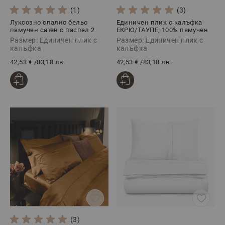
(1)
(3)
Луксозно спално бельо
Единичен плик с калъфка
памучен сатен с паспел 2
ЕКРЮ/ТАУПЕ, 100% памучен
части, ДЖИНДЖЪР
сатен, 2 части
Размер: Единичен плик с
Размер: Единичен плик с
калъфка
калъфка
42,53 €
/
83,18 лв.
42,53 €
/
83,18 лв.
(3)