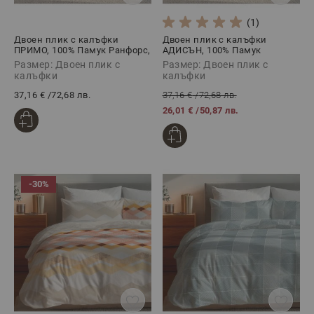
(1)
Двоен плик с калъфки
Двоен плик с калъфки
ПРИМО, 100% Памук Ранфорс,
АДИСЪН, 100% Памук
3 части
Ранфорс, 3 части
Размер: Двоен плик с
Размер: Двоен плик с
калъфки
калъфки
37,16 €
/
72,68 лв.
37,16 €
/
72,68 лв.
26,01 €
/
50,87 лв.
-30%