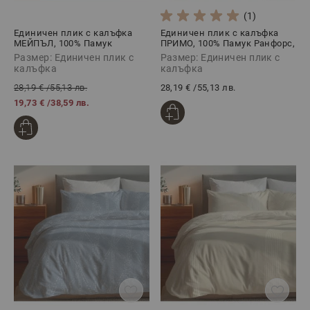
(1)
Единичен плик с калъфка
Единичен плик с калъфка
МЕЙПЪЛ, 100% Памук
ПРИМО, 100% Памук Ранфорс,
Ранфорс, 2 части
2 части
Размер: Единичен плик с
Размер: Единичен плик с
калъфка
калъфка
28,19 €
/
55,13 лв.
28,19 €
/
55,13 лв.
19,73 €
/
38,59 лв.