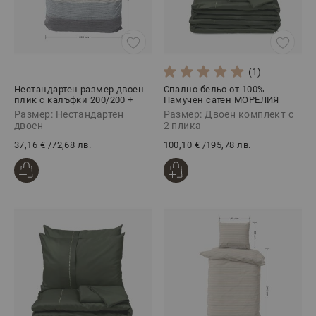
(1)
Нестандартен размер двоен
Спално бельо от 100%
плик с калъфки 200/200 +
Памучен сатен МОРЕЛИЯ
80/80 МИСТ, 100% Памук
ХЪНТЪР, 5 части
Размер: Нестандартен
Размер: Двоен комплект с
Ранфорс, 3 части
двоен
2 плика
37,16 €
/
72,68 лв.
100,10 €
/
195,78 лв.