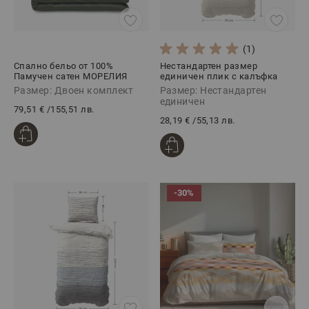
(1)
Спално бельо от 100%
Нестандартен размер
Памучен сатен МОРЕЛИЯ
единичен плик с калъфка
ХЪНТЪР, 4 части
135/200+80/80 НОРМА, 100%
Размер: Двоен комплект
Размер: Нестандартен
Памук Ранфорс, 2 части
единичен
79,51 €
/
155,51 лв.
28,19 €
/
55,13 лв.
-30%