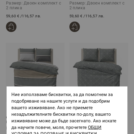
Размер: Двоен комплект с
Размер: Двоен комплект с
2 плика
2 плика
59,60 €
/
116,57 лв.
59,60 €
/
116,57 лв.
Ние използваме бисквитки, за да помогнем за
подобряване на нашите услуги и да подобрим
вашето изживяване. Ако не приемете
(1)
незадължителните бисквитки по-долу, вашето
Спално бельо ЙОХАНЕС, 100%
Спално бельо АРТУР, 100%
изживяване може да бъде засегнато. Ако искате
Памук Ранфорс, 4 части
Памук Ранфорс, 4 части
да научите повече, моля, прочетете
ОБЩИ
Размер: Двоен комплект
Размер: Двоен комплект