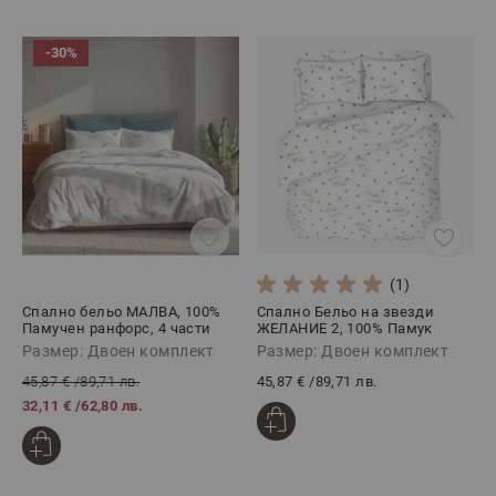
-30%
(1)
Спално бельо МАЛВА, 100%
Спално Бельо на звезди
Памучен ранфорс, 4 части
ЖЕЛАНИЕ 2, 100% Памук
Ранфорс, 4 части
Размер: Двоен комплект
Размер: Двоен комплект
45,87 €
/
89,71 лв.
45,87 €
/
89,71 лв.
32,11 €
/
62,80 лв.