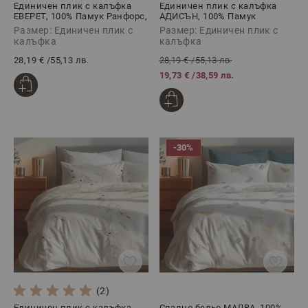
Единичен плик с калъфка
Единичен плик с калъфка
ЕВЕРЕТ, 100% Памук Ранфорс,
АДИСЪН, 100% Памук
2 части
Ранфорс, 2 части
Размер: Единичен плик с
Размер: Единичен плик с
калъфка
калъфка
28,19 €
/
55,13 лв.
28,19 €
/
55,13 лв.
19,73 €
/
38,59 лв.
-30%
(2)
Единичен плик с калъфка
Спално бельо МАЛВА, 100%