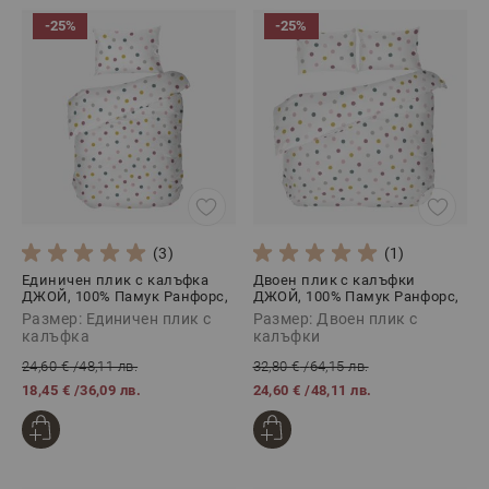
-25%
-25%
(3)
(1)
Единичен плик с калъфка
Двоен плик с калъфки
ДЖОЙ, 100% Памук Ранфорс,
ДЖОЙ, 100% Памук Ранфорс,
2 части
3 части
Размер: Единичен плик с
Размер: Двоен плик с
калъфка
калъфки
24,60 €
/
48,11 лв.
32,80 €
/
64,15 лв.
18,45 €
/
36,09 лв.
24,60 €
/
48,11 лв.