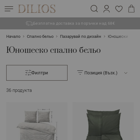
Безплатна доставка за поръчки над 68€
Прескачане към съдържанието
Начало
Спално бельо
Пазарувай по дизайн
Юношески
Юношеско спално бельо
Филтри
36
продукта