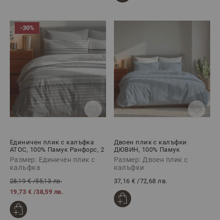
-30%
Единичен плик с калъфка
Двоен плик с калъфки
АТОС, 100% Памук Ранфорс, 2
ДЮВИН, 100% Памук
части
Ранфорс, 3 части
Размер: Единичен плик с
Размер: Двоен плик с
калъфка
калъфки
28,19 €
/
55,13 лв.
37,16 €
/
72,68 лв.
19,73 €
/
38,59 лв.