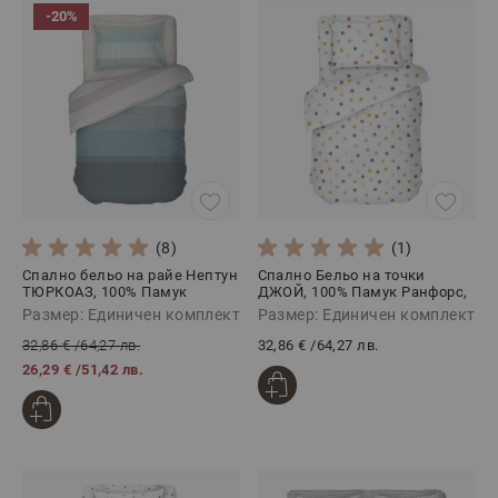
-20%
(8)
(1)
Спално бельо на райе Нептун
Спално Бельо на точки
ТЮРКОАЗ, 100% Памук
ДЖОЙ, 100% Памук Ранфорс,
Ранфорс, 3 части
3 части
Размер: Единичен комплект
Размер: Единичен комплект
32,86 €
/
64,27 лв.
32,86 €
/
64,27 лв.
26,29 €
/
51,42 лв.