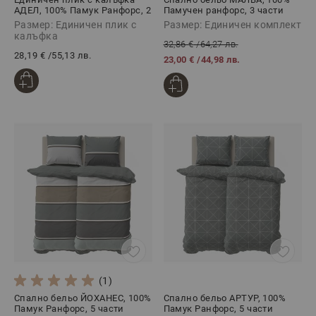
АДЕЛ, 100% Памук Ранфорс, 2
Памучен ранфорс, 3 части
части
Размер: Единичен плик с
Размер: Единичен комплект
калъфка
32,86 €
/
64,27 лв.
28,19 €
/
55,13 лв.
23,00 €
/
44,98 лв.
(1)
Спално бельо ЙОХАНЕС, 100%
Спално бельо АРТУР, 100%
Памук Ранфорс, 5 части
Памук Ранфорс, 5 части