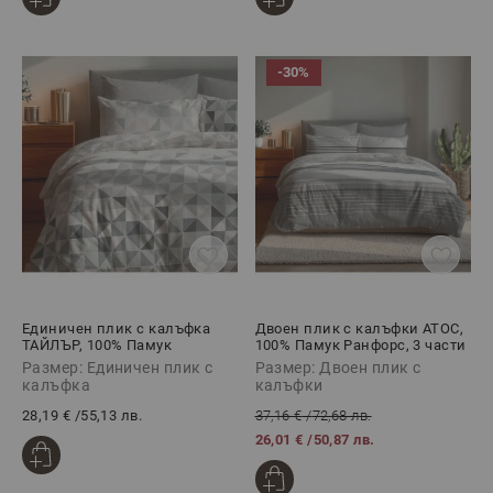
-30%
Единичен плик с калъфка
Двоен плик с калъфки АТОС,
ТАЙЛЪР, 100% Памук
100% Памук Ранфорс, 3 части
Ранфорс, 2 части
Размер: Единичен плик с
Размер: Двоен плик с
калъфка
калъфки
28,19 €
/
55,13 лв.
37,16 €
/
72,68 лв.
26,01 €
/
50,87 лв.