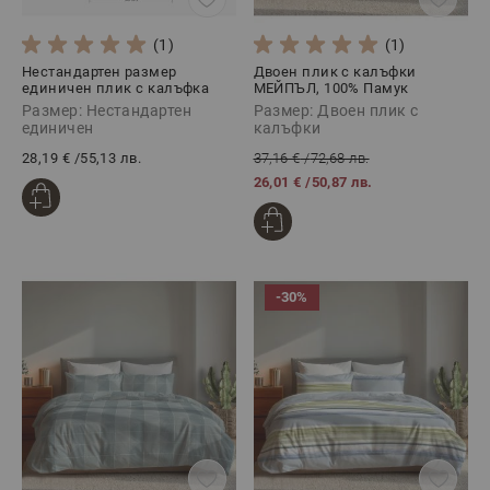
(1)
(1)
Нестандартен размер
Двоен плик с калъфки
единичен плик с калъфка
МЕЙПЪЛ, 100% Памук
135/200 + 80/80 МИСТ, 100%
Ранфорс, 3 части
Размер: Нестандартен
Размер: Двоен плик с
Памук Ранфорс, 2 части
единичен
калъфки
28,19 €
/
55,13 лв.
37,16 €
/
72,68 лв.
26,01 €
/
50,87 лв.
-30%