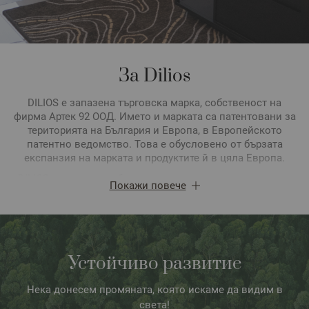
За Dilios
DILIOS е запазена търговска марка, собственост на
фирма Артек 92 ООД. Името и марката са патентовани за
територията на България и Европа, в Европейското
патентно ведомство. Това e обусловено от бързата
експанзия на марката и продуктите й в цяла Европа.
DILIOS e реномиран бранд, създаден и патентован през
Покажи повече
2012 г. от екип от професионалисти с дългогодишен опит
в областта на домашния текстил. Марката е създадена за
хора, които държат на качеството, разнообразието и
домашния уют. Идеята за собствена марка идва от
желанието за разпознаваем бранд, гарантиращ качествен
Устойчиво развитие
продукт, изработка, както и материали съответстващи на
високи стандарти, екологична чистота и безвредност на
компонентите. Основна цел и политика на фирмата е да
Нека донесем промяната, която искаме да видим в
поддържа и развива марката DILIOS, която да се
света!