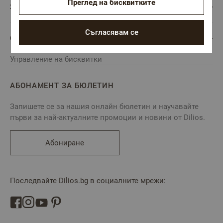
Преглед на бисквитките
ЗА DILIOS
Съгласявам се
ОБСЛУЖВАНЕ НА КЛИЕНТИ
Управление на бисквитки
АБОНАМЕНТ ЗА БЮЛЕТИН
Запишете се за нашия онлайн бюлетин и научавайте
първи за най-актуалните промоции и новини от Dilios.
Абониране
Последвайте Dilios.bg в социалните мрежи: