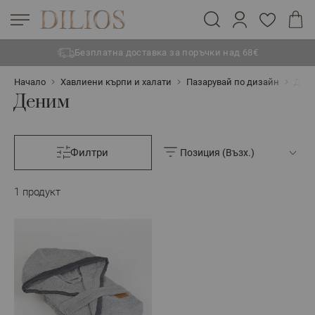
Безплатна доставка за поръчки над 68€
Прескачане към съдържанието
Начало
Хавлиени кърпи и халати
Пазарувай по дизайн
Ден
Деним
Филтри
1
продукт