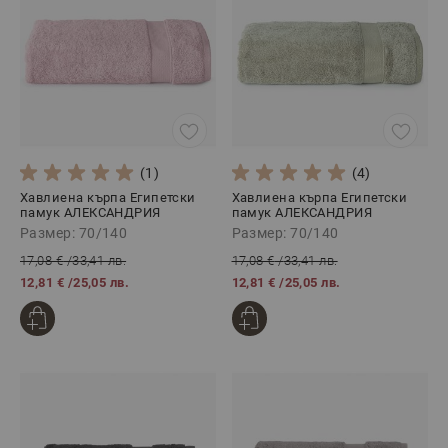
(1)
(4)
Хавлиена кърпа Египетски
Хавлиена кърпа Египетски
памук АЛЕКСАНДРИЯ
памук АЛЕКСАНДРИЯ
РОЗОВО, 70/140
ЗЕЛЕНО, 70/140
Размер: 70/140
Размер: 70/140
17,08 €
/
33,41 лв.
17,08 €
/
33,41 лв.
12,81 €
/
25,05 лв.
12,81 €
/
25,05 лв.