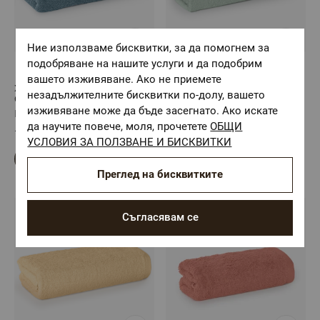
Ние използваме бисквитки, за да помогнем за
подобряване на нашите услуги и да подобрим
(1)
вашето изживяване. Ако не приемете
Хавлиена кърпа ФРЕШ
Хавлиена кърпа ФРЕШ
незадължителните бисквитки по-долу, вашето
СИНЬО, 70/140
ЗЕЛЕНО, 70/140
изживяване може да бъде засегнато. Ако искате
Размер: 70/140
Размер: 70/140
да научите повече, моля, прочетете
ОБЩИ
10,59 €
/
20,71 лв.
10,59 €
/
20,71 лв.
УСЛОВИЯ ЗА ПОЛЗВАНЕ И БИСКВИТКИ
Преглед на бисквитките
Съгласявам се