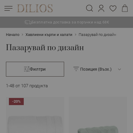
Безплатна доставка за поръчки над 68€
Прескачане към съдържанието
Начало
Хавлиени кърпи и халати
Пазарувай по дизайн
Пазарувай по дизайн
Филтри
1
-
48
от
107
продукта
-20%