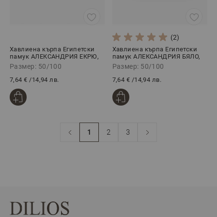
(2)
Хавлиена кърпа Египетски
Хавлиена кърпа Египетски
памук АЛЕКСАНДРИЯ ЕКРЮ,
памук АЛЕКСАНДРИЯ БЯЛО,
50/100
50/100
Размер: 50/100
Размер: 50/100
7,64 €
/
14,94 лв.
7,64 €
/
14,94 лв.
1
2
3
В момента четете страница
Страница
Страница