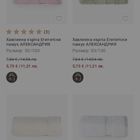
(3)
Хавлиена кърпа Египетски
Хавлиена кърпа Египетски
памук АЛЕКСАНДРИЯ
памук АЛЕКСАНДРИЯ
РОЗОВО, 50/100
ЗЕЛЕНО, 50/100
Размер: 50/100
Размер: 50/100
7,64 €
/
14,94 лв.
7,64 €
/
14,94 лв.
5,73 €
/
11,21 лв.
5,73 €
/
11,21 лв.