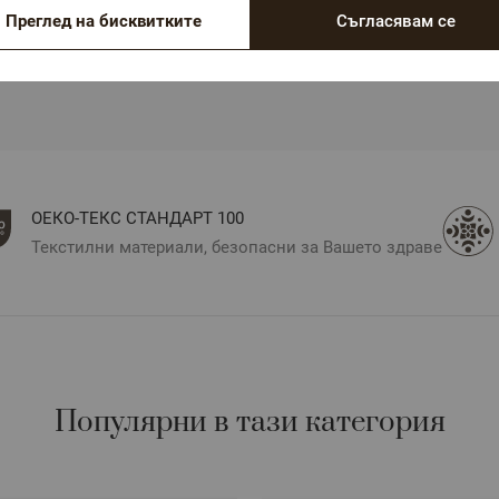
Преглед на бисквитките
Съгласявам се
стративни и е възможно разминаване в тоновете и
стройките на използваното устройство.
ОЕКО-ТЕКС СТАНДАРТ 100
Текстилни материали, безопасни за Вашето здраве
Популярни в тази категория