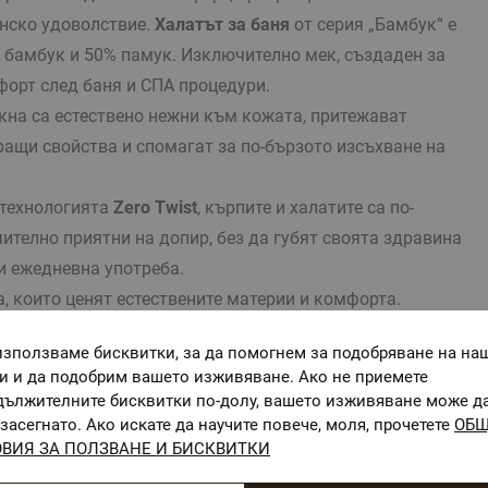
инско удоволствие.
Халатът за баня
от серия „Бамбук“ е
 бамбук и 50% памук. Изключително мек, създаден за
орт след баня и СПА процедури.
кна са естествено нежни към кожата, притежават
ащи свойства и спомагат за по-бързото изсъхване на
 технологията
Zero Twist
, кърпите и халатите са по-
ително приятни на допир, без да губят своята здравина
и ежедневна употреба.
, които ценят естествените материи и комфорта.
бук/ 50% памук
използваме бисквитки, за да помогнем за подобряване на на
мук (Zero Twist)
ги и да подобрим вашето изживяване. Ако не приемете
2
м
дължителните бисквитки по-долу, вашето изживяване може д
засегнато. Ако искате да научите повече, моля, прочетете
ОБ
ВИЯ ЗА ПОЛЗВАНЕ И БИСКВИТКИ