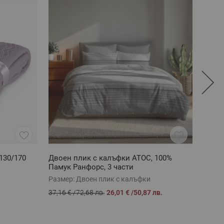
130/170
Двоен плик с калъфки АТОС, 100%
Спал
Памук Ранфорс, 3 части
100% 
Размер:
Двоен плик с калъфки
Разме
37,16 €
/
72,68 лв.
26,01 €
/
50,87 лв.
45,87 