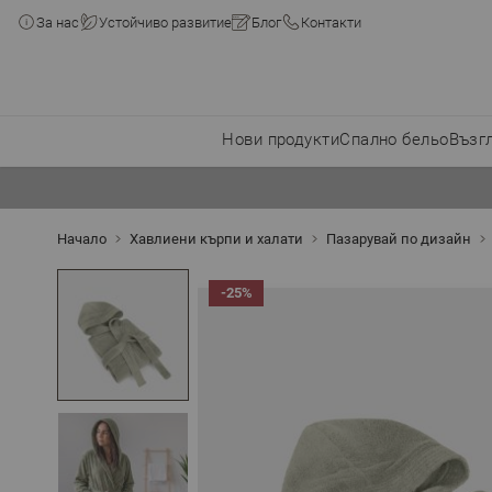
За нас
Устойчиво развитие
Блог
Контакти
Нови продукти
Спално бельо
Възг
Прескачане към съдържанието
Начало
Хавлиени кърпи и халати
Пазарувай по дизайн
-25%