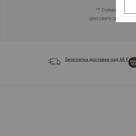
** Снимките са илю
цветовете според на
Безплатна доставка над 68 €