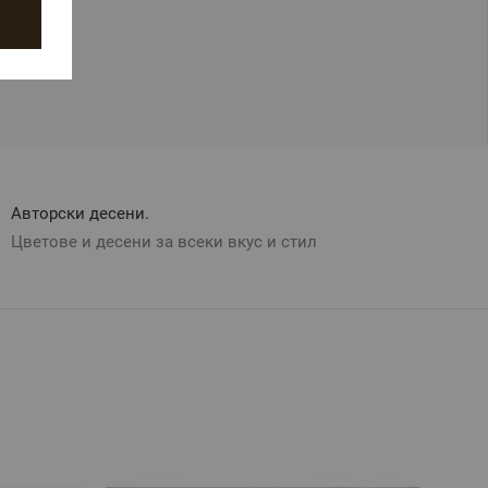
Авторски десени.
Цветове и десени за всеки вкус и стил