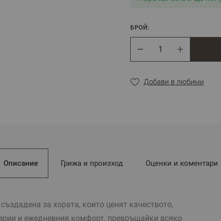
БРОЙ:
Брой
Добави в любими
Описание
Грижа и произход
Оценки и коментари
 създадена за хората, които ценят качеството,
терии и ежедневния комфорт, превръщайки всяко