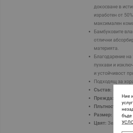
докосване в ист
изработен от 50%
максимален комф
Бамбуковите вла
отлични абсорбир
материята.
Благодарение на
пухкави и изключ
и устойчивост пр
Подходящ за хора
Състав:
50% бам
Ние 
Прежда:
Микропа
услу
Плътност:
400 г/
неза
Размер:
L/XL
бъде 
УСЛО
Цвят:
Зелен