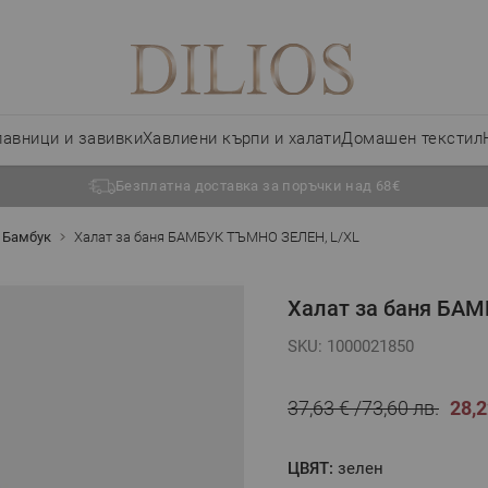
лавници и завивки
Хавлиени кърпи и халати
Домашен текстил
Безплатна доставка за поръчки над 68€
Бамбук
Халат за баня БАМБУК ТЪМНО ЗЕЛЕН, L/XL
Халат за баня БА
SKU: 1000021850
37,63 €
73,60 лв.
28,2
ЦВЯТ:
зелен