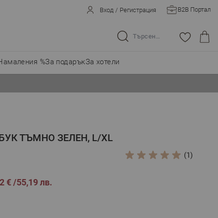
B2B Портал
Вход
/
Регистрация
Търсене в целия магазин...
Намаления %
За подарък
За хотели
МБУК ТЪМНО ЗЕЛЕН, L/XL
(1)
2 €
55,19 лв.