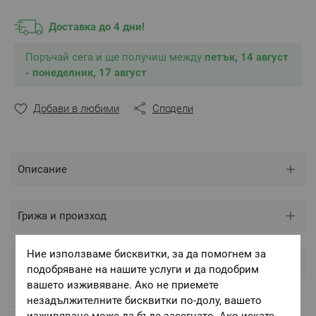
Доставка до 4 дни!
Поръчай сега и ще получиш между
петък, 14 август
- понеделник, 17 август
Добави в любими
Сподели
Описание
Грижа и произход
Ние използваме бисквитки, за да помогнем за
Оценки и коментари
подобряване на нашите услуги и да подобрим
вашето изживяване. Ако не приемете
незадължителните бисквитки по-долу, вашето