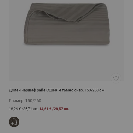
Долен чаршаф райе СЕВИЛЯ тъмно сиво, 150/260 см
К
Размер:
150/260
Р
18,26 €
/
35,71 лв.
14,61 €
/
28,57 лв.
7