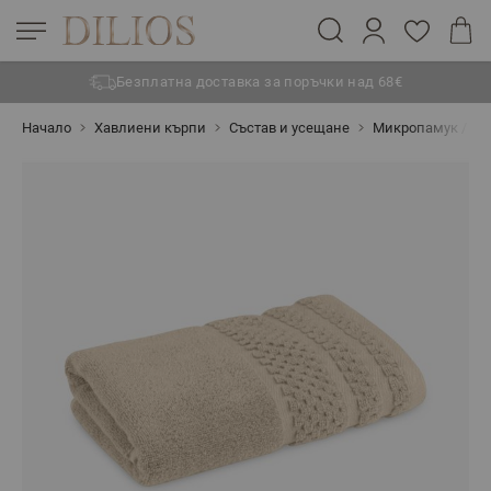
Безплатна доставка за поръчки над 68€
Прескачане към съдържанието
Начало
Хавлиени кърпи
Състав и усещане
Микропамук / Zer