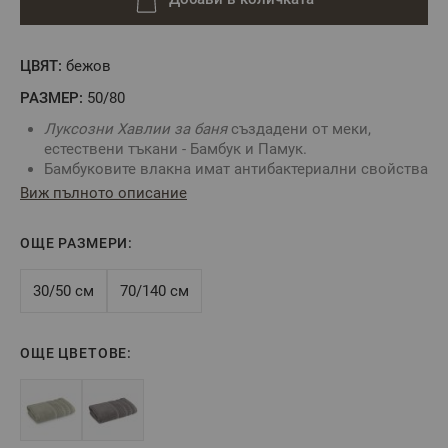
ЦВЯТ:
бежов
РАЗМЕР:
50/80
Луксозни Хавлии за баня
създадени от меки,
естествени тъкани - Бамбук и Памук.
Бамбуковите влакна имат антибактериални свойства
и голяма попивателната способност.
Виж пълното описание
Състав:
50% бамбук/ 50% памук
Прежда:
Микропамук (Zero Twist)
ОЩЕ РАЗМЕРИ:
2
Плътност:
550 г/м
Размер:
50х80 см
Цвят:
Беж
30/50 см
70/140 см
** Снимките са илюстративни и е възможно
ОЩЕ ЦВЕТОВЕ:
разминаване в тоновете и цветовете.