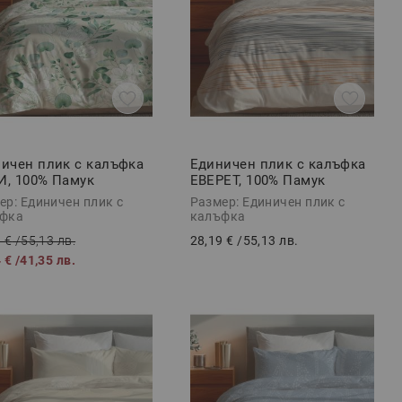
ичен плик с калъфка
Единичен плик с калъфка
, 100% Памук
ЕВЕРЕТ, 100% Памук
орс, 2 части
Ранфорс, 2 части
ер: Единичен плик с
Размер: Единичен плик с
фка
калъфка
 €
/
55,13 лв.
28,19 €
/
55,13 лв.
 €
/
41,35 лв.