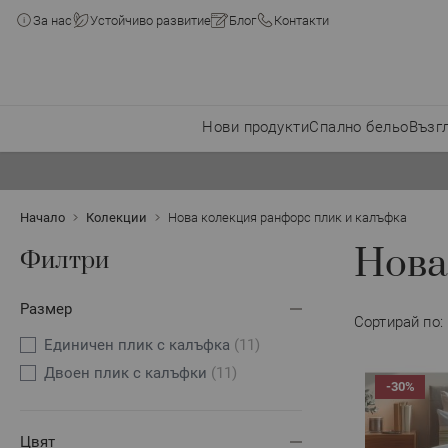
За нас
Устойчиво развитие
Блог
Контакти
Нови продукти
Спално бельо
Възг
Прескачане към съдържанието
Начало
Колекции
Нова колекция ранфорс плик и калъфка
Нова
Филтри
Размер
Сортирай по:
Единичен плик с калъфка
(11)
Двоен плик с калъфки
(11)
-30%
Цвят