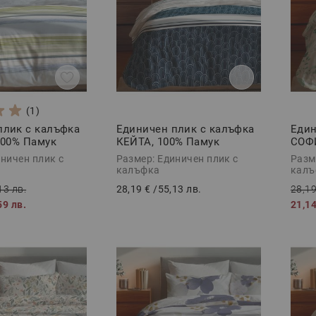
(1)
плик с калъфка
Единичен плик с калъфка
Един
00% Памук
КЕЙТА, 100% Памук
СОФИ
 части
Ранфорс, 2 части
Ранф
ничен плик с
Размер: Единичен плик с
Разм
калъфка
калъ
13 лв.
28,19 €
/
55,13 лв.
28,19
59 лв.
21,14