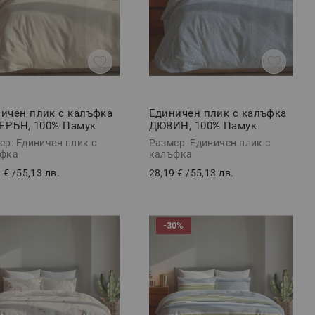
ичен плик с калъфка
Единичен плик с калъфка
ЕРЪН, 100% Памук
ДЮВИН, 100% Памук
орс, 2 части
Ранфорс, 2 части
ер: Единичен плик с
Размер: Единичен плик с
фка
калъфка
 €
/
55,13 лв.
28,19 €
/
55,13 лв.
-30%