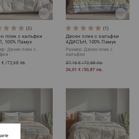
(2)
(1)
н плик с калъфки
Двоен плик с калъфки
, 100% Памук
АДИСЪН, 100% Памук
орс, 3 части
Ранфорс, 3 части
ер: Двоен плик с
Размер: Двоен плик с
фки
калъфки
 €
/
72,68 лв.
37,16 €
/
72,68 лв.
26,01 €
/
50,87 лв.
шите