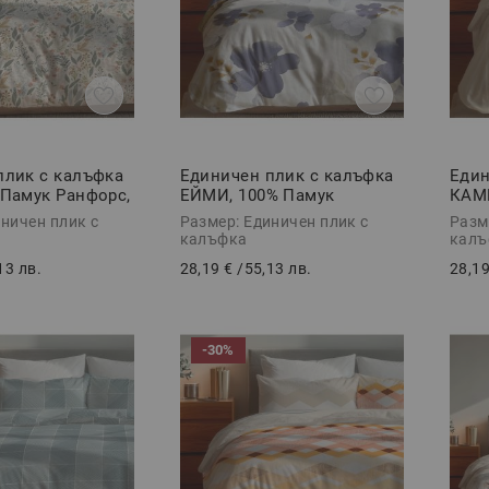
плик с калъфка
Единичен плик с калъфка
Един
 Памук Ранфорс,
ЕЙМИ, 100% Памук
КАМ
Ранфорс, 2 части
Ранф
ничен плик с
Размер: Единичен плик с
Разм
калъфка
калъ
13 лв.
28,19 €
/
55,13 лв.
28,19
-30%