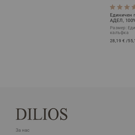
Единичен 
АДЕЛ, 100
Ранфорс, 2
Размер: Еди
калъфка
28,19 €
/
55,
За нас