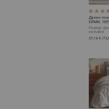
Двоен пли
ЕЙМИ, 100
Ранфорс, 3
Размер: Дв
калъфки
37,16 €
/
72,