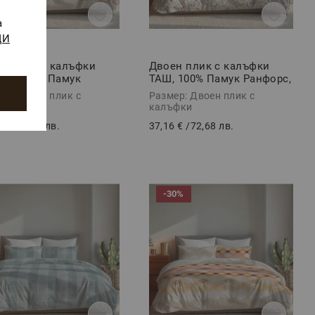
а
ЩИ
н плик с калъфки
Двоен плик с калъфки
ЕТ, 100% Памук
ТАШ, 100% Памук Ранфорс,
орс, 3 части
3 части
ер: Двоен плик с
Размер: Двоен плик с
фки
калъфки
 €
/
72,68 лв.
37,16 €
/
72,68 лв.
-30%