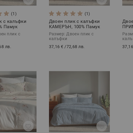
(1)
(1)
к с калъфки
Двоен плик с калъфки
Двое
% Памук
КАМЕРЪН, 100% Памук
ПРИМ
 части
Ранфорс, 3 части
Ранф
оен плик с
Размер: Двоен плик с
Разм
калъфки
калъ
68 лв.
37,16 €
/
72,68 лв.
37,16