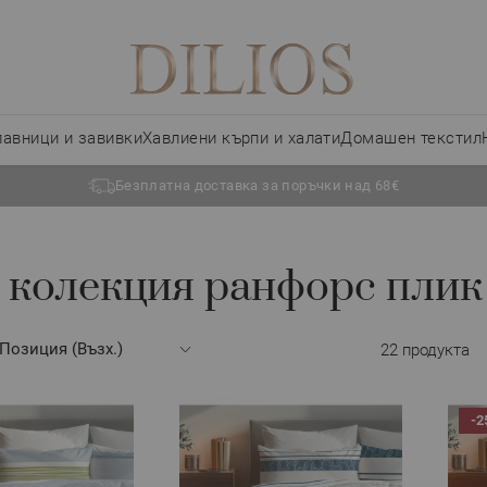
лавници и завивки
Хавлиени кърпи и халати
Домашен текстил
Безплатна доставка за поръчки над 68€
 колекция ранфорс плик
22
продукта
-2