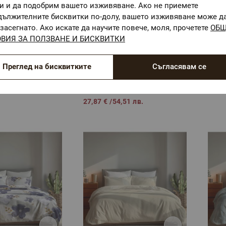
ги и да подобрим вашето изживяване. Ако не приемете
дължителните бисквитки по-долу, вашето изживяване може д
засегнато. Ако искате да научите повече, моля, прочетете
ОБ
ВИЯ ЗА ПОЛЗВАНЕ И БИСКВИТКИ
к с калъфки
Двоен плик с калъфки
Двое
0% Памук
СОФИ, 100% Памук
ЕВЕР
 части
Ранфорс, 3 части
Ранф
Преглед на бисквитките
Съгласявам се
оен плик с
Размер: Двоен плик с
Разм
калъфки
калъ
68 лв.
37,16 €
/
72,68 лв.
37,16
27,87 €
/
54,51 лв.