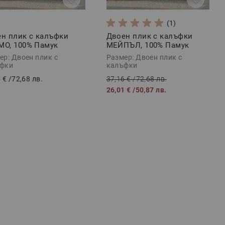
(1)
н плик с калъфки
Двоен плик с калъфки
О, 100% Памук
МЕЙПЪЛ, 100% Памук
орс, 3 части
Ранфорс, 3 части
ер: Двоен плик с
Размер: Двоен плик с
фки
калъфки
 €
/
72,68 лв.
37,16 €
/
72,68 лв.
26,01 €
/
50,87 лв.