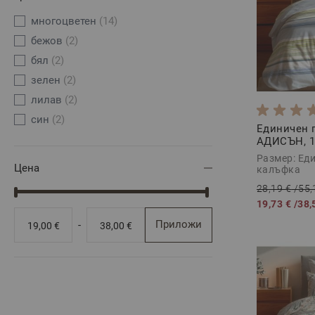
многоцвeтен
(14)
бежов
(2)
бял
(2)
зелен
(2)
лилав
(2)
син
(2)
Единичен 
АДИСЪН, 1
Ранфорс, 2
Размер: Еди
Цена
калъфка
28,19 €
/
55,
19,73 €
/
38,
Приложи
-
19,00 €
38,00 €