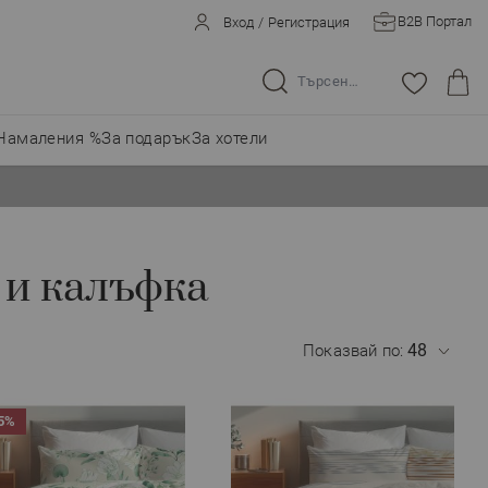
B2B Портал
Вход
/
Регистрация
Търсене в целия магазин...
Намаления %
За подарък
За хотели
 и калъфка
Показвай по:
5%