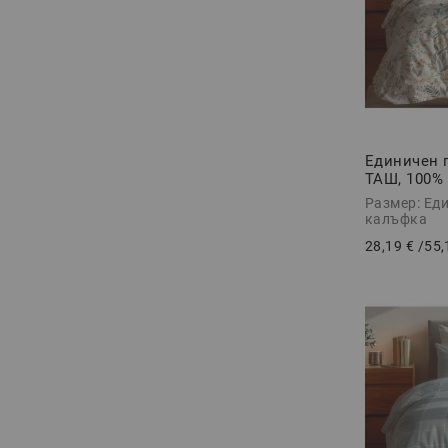
Единичен 
ТАШ, 100%
2 части
Размер: Еди
калъфка
28,19 €
/
55,