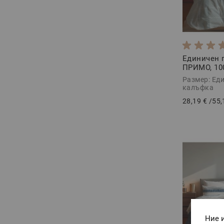
Единичен 
ПРИМО, 10
Ранфорс, 2
Размер: Еди
калъфка
28,19 €
/
55,
Ние 