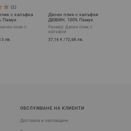
(2)
плик с калъфка
Двоен плик с калъфки
% Памук
ДЮВИН, 100% Памук
 части
Ранфорс, 3 части
ничен плик с
Размер: Двоен плик с
калъфки
13 лв.
37,16 €
/
72,68 лв.
ОБСЛУЖВАНЕ НА КЛИЕНТИ
Доставка и заплащане