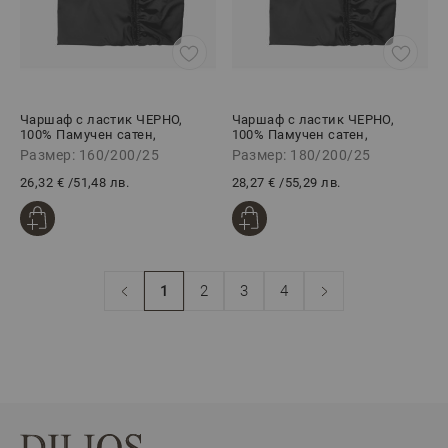
Чаршаф с ластик ЧЕРНО,
Чаршаф с ластик ЧЕРНО,
100% Памучен сатен,
100% Памучен сатен,
160/200/25 см
180/200/25 см
Размер: 160/200/25
Размер: 180/200/25
26,32 €
/
51,48 лв.
28,27 €
/
55,29 лв.
1
2
3
4
В момента четете страница
Страница
Страница
Страница