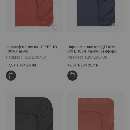
Чаршаф с ластик ЧЕРВЕНО,
Чаршаф с ластик ДЕНИМ
100% памук
СИН, 100% памук ранфорс,
ранфорс,120/200/30
120/200/30 см
Размер: 120/200/30
Размер: 120/200/30
17,51 €
/
34,25 лв.
17,51 €
/
34,25 лв.