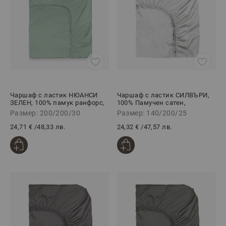
Чаршаф с ластик НЮАНСИ
Чаршаф с ластик СИЛВЪРИ,
ЗЕЛЕН, 100% памук ранфорс,
100% Памучен сатен,
200/200/30 см
140/200/25 см
Размер: 200/200/30
Размер: 140/200/25
24,71 €
/
48,33 лв.
24,32 €
/
47,57 лв.