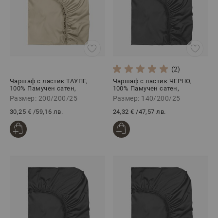
(2)
Чаршаф с ластик ТАУПЕ,
Чаршаф с ластик ЧЕРНО,
100% Памучен сатен,
100% Памучен сатен,
200/200/25 см
140/200/25 см
Размер: 200/200/25
Размер: 140/200/25
30,25 €
/
59,16 лв.
24,32 €
/
47,57 лв.