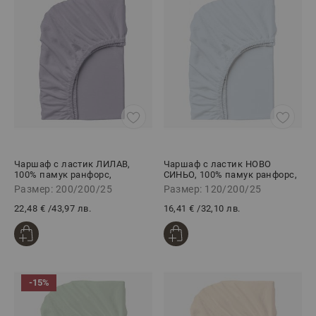
Чаршаф с ластик ЛИЛАВ,
Чаршаф с ластик НОВО
100% памук ранфорс,
СИНЬО, 100% памук ранфорс,
200/200/25 см
120/200/25 см
Размер: 200/200/25
Размер: 120/200/25
22,48 €
/
43,97 лв.
16,41 €
/
32,10 лв.
-15%