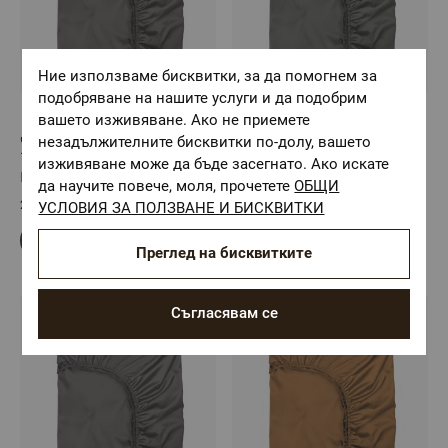
Ние използваме бисквитки, за да помогнем за
подобряване на нашите услуги и да подобрим
вашето изживяване. Ако не приемете
незадължителните бисквитки по-долу, вашето
Чаршаф с ластик СМОУКИ,
Чаршаф с ластик СМОУКИ,
100% Памучен сатен,
100% Памучен сатен,
изживяване може да бъде засегнато. Ако искате
100/200/25 см
140/200/25 см
Размер: 100/200/25
Размер: 140/200/25
да научите повече, моля, прочетете
ОБЩИ
21,31 €
/
41,68 лв.
24,32 €
/
47,57 лв.
УСЛОВИЯ ЗА ПОЛЗВАНЕ И БИСКВИТКИ
Преглед на бисквитките
Съгласявам се