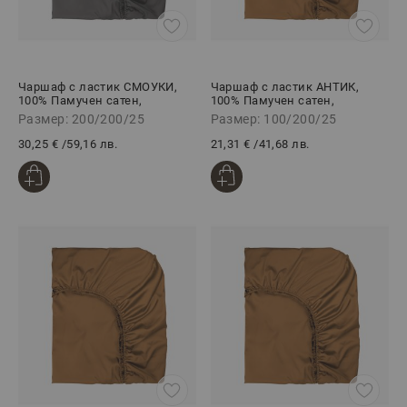
Чаршаф с ластик СМОУКИ,
Чаршаф с ластик АНТИК,
100% Памучен сатен,
100% Памучен сатен,
200/200/25 см
100/200/25 см
Размер: 200/200/25
Размер: 100/200/25
30,25 €
/
59,16 лв.
21,31 €
/
41,68 лв.