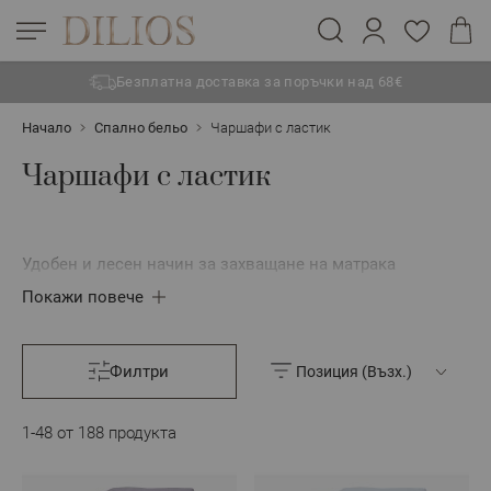
Безплатна доставка за поръчки над 68€
Прескачане към съдържанието
Начало
Спално бельо
Чаршафи с ластик
Чаршафи с ластик
Удобен и лесен начин за захващане на матрака
Покажи повече
Филтри
1
-
48
от
188
продукта