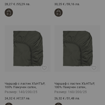
28,27 €
/
55,29 лв.
30,25 €
/
59,16 лв.
Чаршаф с ластик ХЪНТЪР,
Чаршаф с ластик ХЪНТЪР,
100% Памучен сатен,
100% Памучен сатен,
140/200/25 см
160/200/25 см
Размер: 140/200/25
Размер: 160/200/25
24,32 €
/
47,57 лв.
26,32 €
/
51,48 лв.