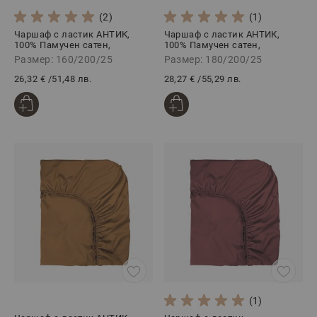
(2)
(1)
Чаршаф с ластик АНТИК,
Чаршаф с ластик АНТИК,
100% Памучен сатен,
100% Памучен сатен,
160/200/25 см
180/200/25 см
Размер: 160/200/25
Размер: 180/200/25
26,32 €
/
51,48 лв.
28,27 €
/
55,29 лв.
(1)