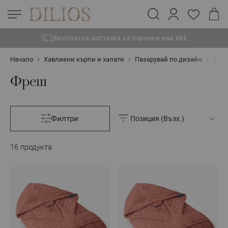
Безплатна доставка за поръчки над 68€
Прескачане към съдържанието
Начало
Хавлиени кърпи и халати
Пазарувай по дизайн
Фре
Фреш
Филтри
16
продукта