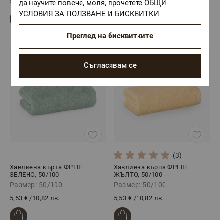
5,53 €
/
10,82 лв.
5,53 €
/
10,82 лв.
да научите повече, моля, прочетете
ОБЩИ
УСЛОВИЯ ЗА ПОЛЗВАНЕ И БИСКВИТКИ
Преглед на бисквитките
Съгласявам се
(3)
Хавлиена кърпа ФРЕШ
Хавлиена кърпа ФРЕШ
ЗЕЛЕНО, 50/100
ЖЪЛТО, 50/100
Размер: 50/100
Размер: 50/100
5,53 €
/
10,82 лв.
5,53 €
/
10,82 лв.