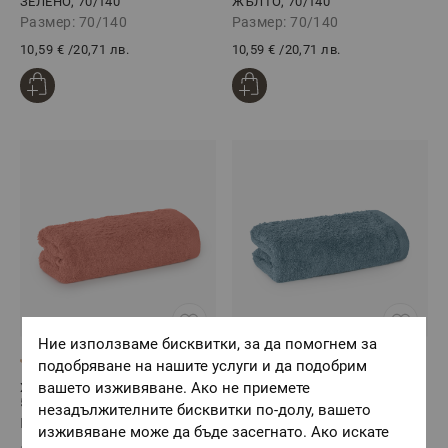
ЗЕЛЕНО, 70/140
ЖЪЛТО, 70/140
Размер: 70/140
Размер: 70/140
10,59 €
/
20,71 лв.
10,59 €
/
20,71 лв.
Ние използваме бисквитки, за да помогнем за
(3)
(1)
подобряване на нашите услуги и да подобрим
вашето изживяване. Ако не приемете
Хавлиена кърпа ФРЕШ ТЕРА,
Хавлиена кърпа ФРЕШ
50/100
СИНЬО, 50/100
незадължителните бисквитки по-долу, вашето
Размер: 50/100
Размер: 50/100
изживяване може да бъде засегнато. Ако искате