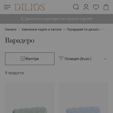
Безплатна доставка за поръчки над 68€
Прескачане към съдържанието
Начало
Хавлиени кърпи и халати
Пазарувай по дизайн
Вара
Варадеро
Филтри
9
продукта