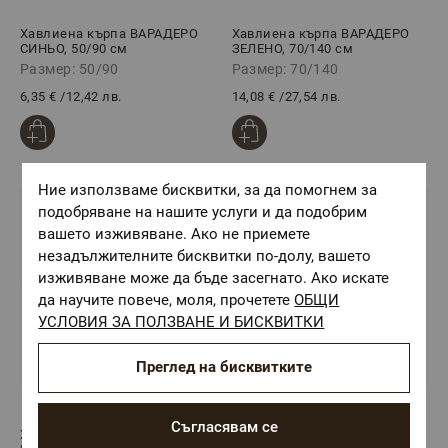
Хавлиена кърпа ВАРАДЕРО
Хавлиена кърпа ВАРАДЕРО
СИНЬО, 50/90 см
ЗЕЛЕНО, 70/140 см
Размер: 50/90
Размер: 70/140
6,35 €
/
12,42 лв.
14,08 €
/
27,54 лв.
Ние използваме бисквитки, за да помогнем за
подобряване на нашите услуги и да подобрим
вашето изживяване. Ако не приемете
незадължителните бисквитки по-долу, вашето
изживяване може да бъде засегнато. Ако искате
да научите повече, моля, прочетете
ОБЩИ
УСЛОВИЯ ЗА ПОЛЗВАНЕ И БИСКВИТКИ
Преглед на бисквитките
(1)
Съгласявам се
Хавлиена кърпа ВАРАДЕРО
Хавлиена кърпа ВАРАДЕРО