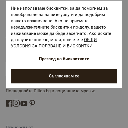
Ние използваме бисквитки, за да помогнем за
ОБСЛУЖВАНЕ НА КЛИЕНТИ
подобряване на нашите услуги и да подобрим
вашето изживяване. Ако не приемете
Управление на бисквитки
незадължителните бисквитки по-долу, вашето
изживяване може да бъде засегнато. Ако искате
АБОНАМЕНТ ЗА БЮЛЕТИН
да научите повече, моля, прочетете
ОБЩИ
УСЛОВИЯ ЗА ПОЛЗВАНЕ И БИСКВИТКИ
Запишете се за нашия онлайн бюлетин и научавайте
първи за най-актуалните промоции и новини от Dilios.
Преглед на бисквитките
Абониране
Съгласявам се
Последвайте Dilios.bg в социалните мрежи:
При нужда от