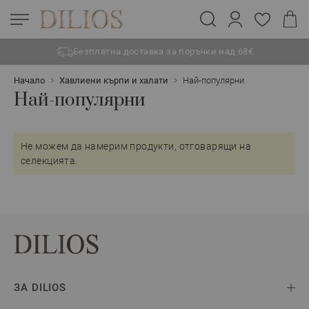
Безплатна доставка за поръчки над 68€
Прескачане към съдържанието
Начало
Хавлиени кърпи и халати
Най-популярни
Най-популярни
Не можем да намерим продукти, отговарящи на
селекцията.
ЗА DILIOS