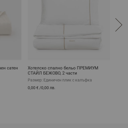
ен сатен
Хотелско спално бельо ПРЕМИУМ
Хоте
СТАЙЛ БЕЖОВО, 2 части
сатен
Размер:
Единичен плик с калъфка
Разме
0,00 €
/
0,00 лв.
0,00 €