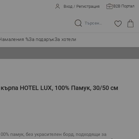
B2B Портал
Вход
/
Регистрация
Търсене в целия магазин...
Намаления %
За подарък
За хотели
 кърпа HOTEL LUX, 100% Памук, 30/50 см
00% памук, без украсителен борд, подходящи за