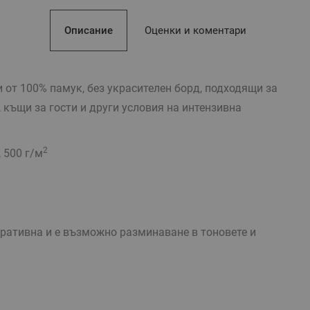
Описание
Оценки и коментари
 от 100% памук, без украсителен борд, подходящи за
, къщи за гости и други условия на интензивна
2
 500 г/м
тративна и е възможно разминаване в тоновете и