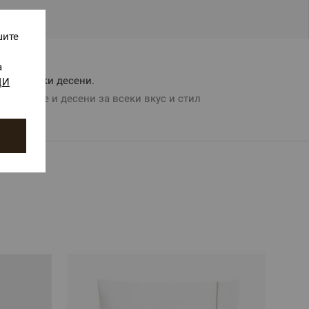
шите
а
Авторски десени.
ЩИ
Цветове и десени за всеки вкус и стил