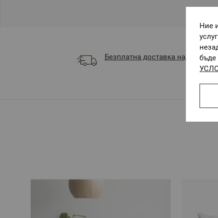
Ние 
услу
неза
Безплатна доставка над 68 €
бъде 
УСЛО