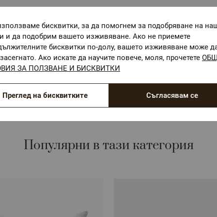
използваме бисквитки, за да помогнем за подобряване на на
ги и да подобрим вашето изживяване. Ако не приемете
дължителните бисквитки по-долу, вашето изживяване може д
ОЕКО-ТЕКС СТАНДАРТ 100
засегнато. Ако искате да научите повече, моля, прочетете
ОБ
ВИЯ ЗА ПОЛЗВАНЕ И БИСКВИТКИ
Текстилни материали, безопасни за Вашето здраве
Преглед на бисквитките
Съгласявам се
Популярни в тази категория