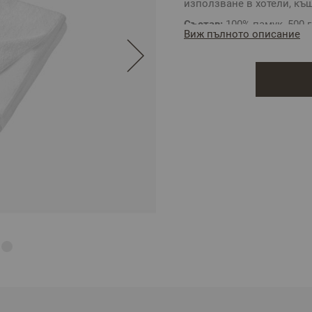
използване в хотели, къщ
Състав:
100% памук, 500 
Виж пълното описание
Размери:
30 х 50 см
** Снимката е илюстрати
цветовете.