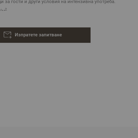
и за гости и други условия на интензивна употреба.
2
г/м
Изпратете запитване
вна и е възможно разминаване в тоновете и