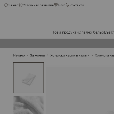
За нас
Устойчиво развитие
Блог
Контакти
Нови продукти
Спално бельо
Възг
Прескачане към съдържанието
Начало
За хотели
Хотелски кърпи и халати
Хотелска ха