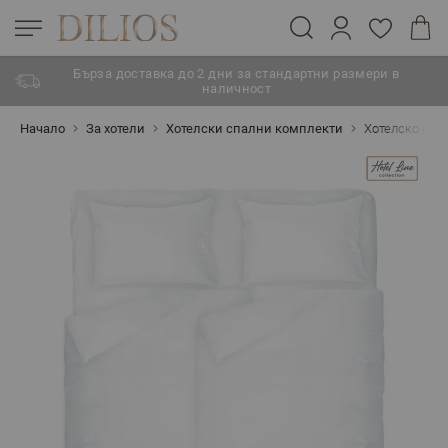
Бърза доставка до 2 дни за стандартни размери в
наличност
Прескачане към съдържанието
Начало
За хотели
Хотелски спални комплекти
Хотелско Спал