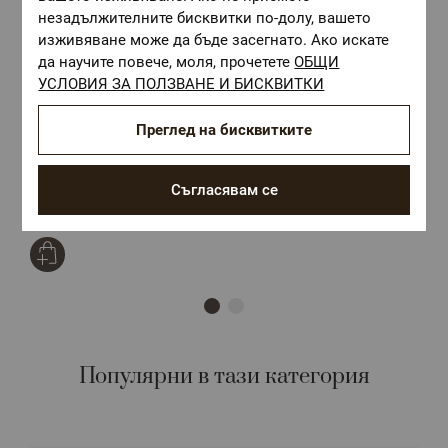
незадължителните бисквитки по-долу, вашето
изживяване може да бъде засегнато. Ако искате
да научите повече, моля, прочетете
ОБЩИ
УСЛОВИЯ ЗА ПОЛЗВАНЕ И БИСКВИТКИ
Преглед на бисквитките
Луксозно спално бельо от 100% Памучен Сатен РАЙЕ в Бяло, 5
Б
части
Размер:
Двоен комплект с 2 плика
Р
Съгласявам се
89,80 €
/
175,63 лв.
5
Популярни в тази категория