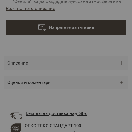
"Севиля", за да създадете луксозна атмосфера във
Вашата спалня.
Виж пълното описание
Произведено в България
Състав: 100% памучен сатен - Райе 1 см
Размер: 150х260 см
Изпратете запитване
Можете да изпратите запитване за ушиване по
индивидуални размери
Описание
** Снимката е илюстративна и е възможно
разминаване в тоновете и цветовете.
Оценки и коментари
Безплатна доставка над 68 €
ОЕКО-ТЕКС СТАНДАРТ 100