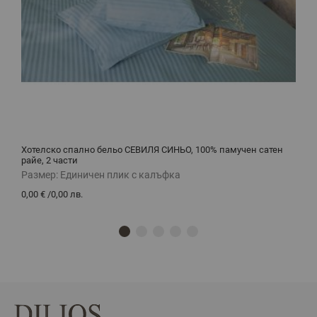
Хотелско спално бельо СЕВИЛЯ СИНЬО, 100% памучен сатен
Х
райе, 2 части
Размер:
Единичен плик с калъфка
Р
0,00 €
/
0,00 лв.
0