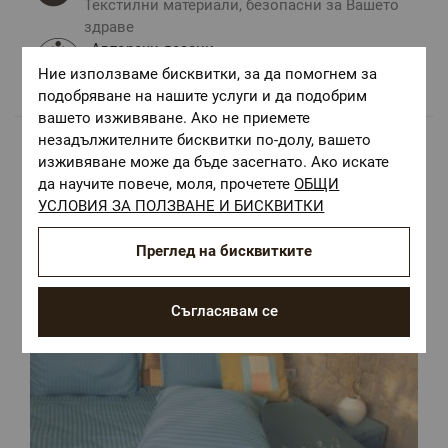
Текстилни материали, безопасни за Вашето
здраве
Авторски десени.
Ние използваме бисквитки, за да помогнем за
Цветове и десени за всеки вкус и стил
подобряване на нашите услуги и да подобрим
вашето изживяване. Ако не приемете
незадължителните бисквитки по-долу, вашето
изживяване може да бъде засегнато. Ако искате
Популярни в тази категория
да научите повече, моля, прочетете
ОБЩИ
УСЛОВИЯ ЗА ПОЛЗВАНЕ И БИСКВИТКИ
Преглед на бисквитките
Съгласявам се