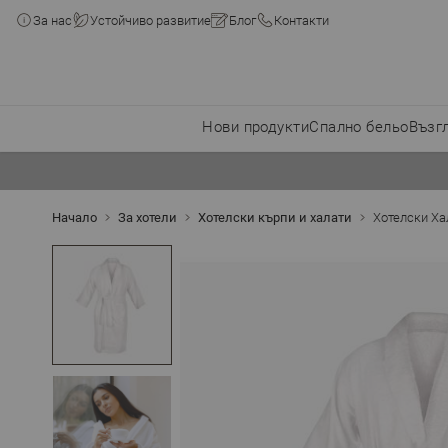
За нас
Устойчиво развитие
Блог
Контакти
Нови продукти
Спално бельо
Възг
Прескачане към съдържанието
Начало
За хотели
Хотелски кърпи и халати
Хотелски Хал