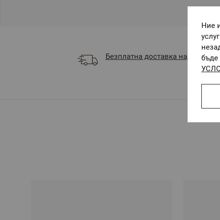
Ние 
услу
неза
Безплатна доставка над 68 €
бъде 
УСЛО