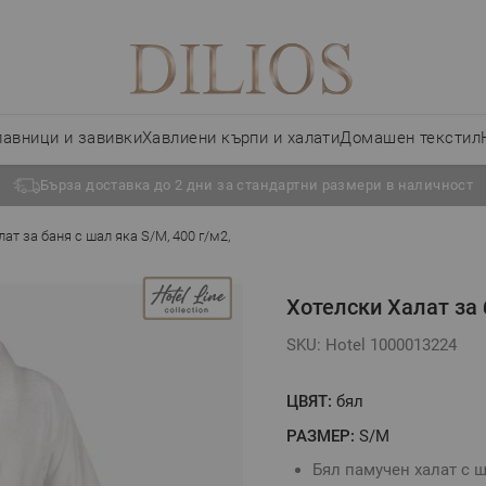
лавници и завивки
Хавлиени кърпи и халати
Домашен текстил
Бърза доставка до 2 дни за стандартни размери в наличност
ат за баня с шал яка S/M, 400 г/м2,
Хотелски Халат за 
SKU: Hotel 1000013224
ЦВЯТ:
бял
РАЗМЕР:
S/M
Бял памучен халат с ш