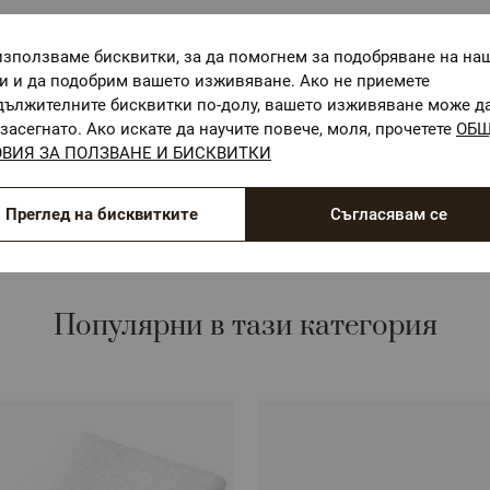
използваме бисквитки, за да помогнем за подобряване на на
ги и да подобрим вашето изживяване. Ако не приемете
дължителните бисквитки по-долу, вашето изживяване може д
ОЕКО-ТЕКС СТАНДАРТ 100
засегнато. Ако искате да научите повече, моля, прочетете
ОБ
ВИЯ ЗА ПОЛЗВАНЕ И БИСКВИТКИ
Текстилни материали, безопасни за Вашето здраве
Преглед на бисквитките
Съгласявам се
Популярни в тази категория