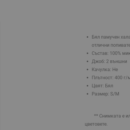
Бял памучен хала
отлични попиват
Състав: 100% ми
Джоб: 2 външни
Качулка: Не
Плътност: 400 г/
Цвят: Бял
Размер: S/M
** Снимката е илю
цветовете.