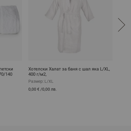
петски
Хотелски Халат за баня с шал яка L/XL,
Хотел
0/140
400 г/м2,
100% 
Размер:
L/XL
Разме
0,00 €
/
0,00 лв.
0,00 €