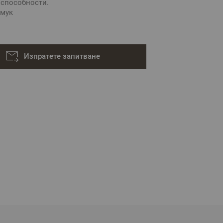
 способности.
амук
Изпратете запитване
ивна и е възможно разминаване в тоновете и