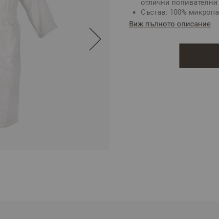
отлични попивателни
Състав: 100% микроп
Джоб: 2 външни
Виж пълното описание
Качулка: Не
2
Плътност: 400 г/м
Цвят: Бял
Размер: S/M
** Снимката е илюстрат
цветовете.