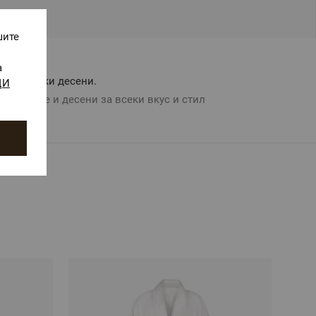
шите
а
Авторски десени.
ЩИ
Цветове и десени за всеки вкус и стил