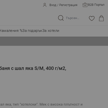
B2B Портал
Вход
/
Регистрация
Търсене в целия магазин...
Намаления %
За подарък
За хотели
баня с шал яка S/M, 400 г/м2,
ал яка, тип "хотелски". Мек с висока плътност и