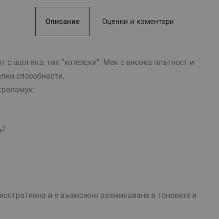
Описание
Оценки и коментари
т с шал яка, тип "хотелски". Мек с висока плътност и
елни способности.
кропамук
2
м
стративна и е възможно разминаване в тоновете и