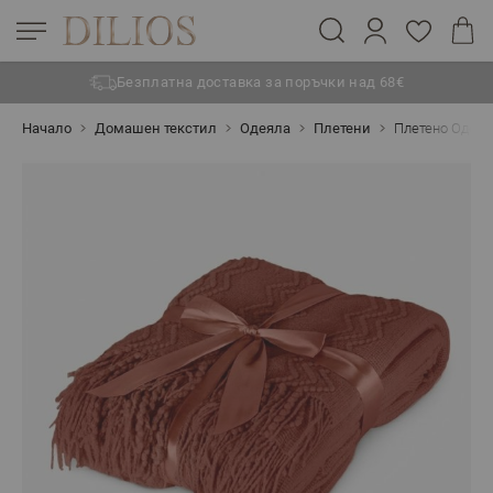
Безплатна доставка за поръчки над 68€
Прескачане към съдържанието
Начало
Домашен текстил
Одеяла
Плетени
Плетено Одеял