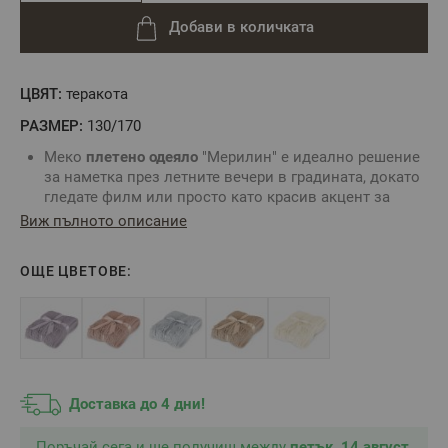
Добави в количката
ЦВЯТ:
теракота
РАЗМЕР:
130/170
Меко
плетено одеяло
"Мерилин" е идеално решение
за наметка през летните вечери в градината, докато
гледате филм или просто като красив акцент за
диван, фотьойл или спалня.
Виж пълното описание
Благодарение на акрилната материя, одеялото
задържа топлината без да утежнява и създава
ОЩЕ ЦВЕТОВЕ:
приятно усещане за комфорт.
Модерен дизайн с релефни вълнички и ресни в
двата края.
Не дразни кожата при допир.
Подходящо за
подарък
.
Цвят:
Теракота
Материал:
100% Акрил
Доставка до 4 дни!
2
Плътност:
260 г/м
Размер:
130/170 см /посоченият размер не включва
Поръчай сега и ще получиш между
петък, 14 август