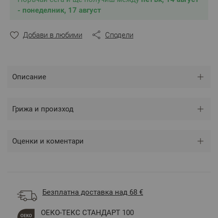
дължината на ресните/
- понеделник, 17 август
** Снимките са илюстративни и е възможно
Добави в любими
Сподели
разминаване в тоновете и цветовете според
настройките на използваното устройство.
Описание
Грижа и произход
Оценки и коментари
Безплатна доставка над 68 €
ОЕКО-ТЕКС СТАНДАРТ 100