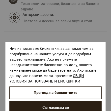
Текстилни материали, безопасни за Вашето
здраве
Авторски десени.
Цветове и десени за всеки вкус и стил
Комбинирай с
Ние използваме бисквитки, за да помогнем за
подобряване на нашите услуги и да подобрим
вашето изживяване. Ако не приемете
незадължителните бисквитки по-долу, вашето
изживяване може да бъде засегнато. Ако искате
да научите повече, моля, прочетете
ОБЩИ
УСЛОВИЯ ЗА ПОЛЗВАНЕ И БИСКВИТКИ
Преглед на бисквитките
Съгласявам се