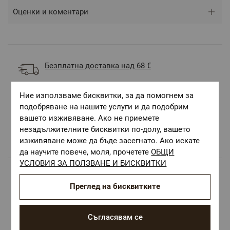
Оценки и коментари
Безплатна доставка над 68 €
ОЕКО-ТЕКС СТАНДАРТ 100
Ние използваме бисквитки, за да помогнем за
Текстилни материали, безопасни за Вашето
подобряване на нашите услуги и да подобрим
здраве
вашето изживяване. Ако не приемете
Авторски десени.
незадължителните бисквитки по-долу, вашето
Цветове и десени за всеки вкус и стил
изживяване може да бъде засегнато. Ако искате
да научите повече, моля, прочетете
ОБЩИ
УСЛОВИЯ ЗА ПОЛЗВАНЕ И БИСКВИТКИ
Популярни в тази категория
Преглед на бисквитките
Съгласявам се