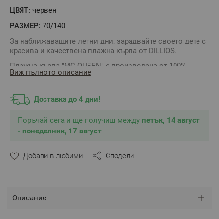
ЦВЯТ:
червен
РАЗМЕР:
70/140
За наближаващите летни дни, зарадвайте своето дете с
красива и качествена плажна кърпа от DILLIOS.
Плажна кърпа "MC QUEEN" е произведена от 100%
Виж пълното описание
високакечствен памук с отлична попиваемост.
Мекият, деликатен плюш позволява минимално
Доставка до 4 дни!
полепване на пясък. Ярки, устойчиви цветове и
модерен дизайн.
Поръчай сега и ще получиш между
петък, 14 август
- понеделник, 17 август
2
Състав:
100% памук, 320 г/м
Размер:
70 х 140 см
Добави в любими
Сподели
** Снимката е илюстративна и е възможно разминаване
в тоновете и цветовете.
Описание