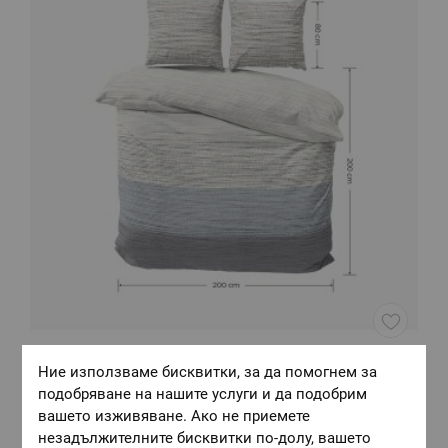
Нестандартен размер двоен плик с калъфки 200/200 + 80/80
Ч
Ние използваме бисквитки, за да помогнем за
МИСТ, 100% Памук Ранфорс, 3 части
подобряване на нашите услуги и да подобрим
Размер:
Нестандартен двоен
Р
вашето изживяване. Ако не приемете
37,16 €
/
72,68 лв.
1
незадължителните бисквитки по-долу, вашето