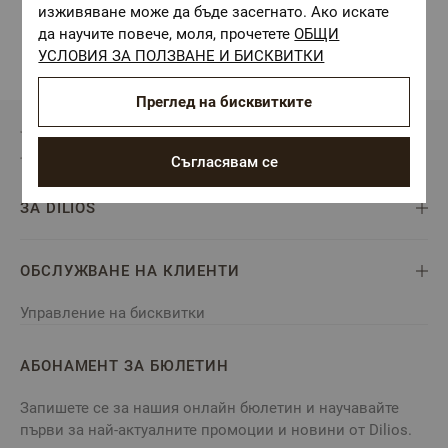
изживяване може да бъде засегнато. Ако искате
да научите повече, моля, прочетете
ОБЩИ
УСЛОВИЯ ЗА ПОЛЗВАНЕ И БИСКВИТКИ
Преглед на бисквитките
Съгласявам се
ЗА DILIOS
ОБСЛУЖВАНЕ НА КЛИЕНТИ
Управление на бисквитки
АБОНАМЕНТ ЗА БЮЛЕТИН
Запишете се за нашия онлайн бюлетин и научавайте
първи за най-актуалните промоции и новини от Dilios.