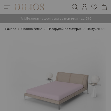
Безплатна доставка за поръчки над 68€
Прескачане към съдържанието
Начало
Спално бельо
Пазарувай по материя
Памучен ранфо