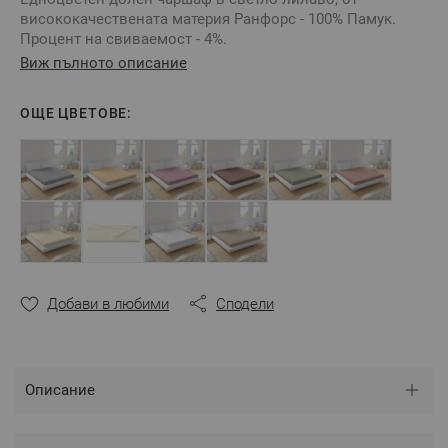
висококачествената материя Ранфорс - 100% Памук.
Процент на свиваемост - 4%.
Виж пълното описание
Направете си спален комплект по Ваш избор. Изберете
желания от Вас десен и комбинирайте с калъфка и
спален плик.
ОЩЕ ЦВЕТОВЕ:
Произведено в България
Цвят:
Светло Лилаво
Състав:
100% Памук Ранфорс
Размер:
240х260 см
** Снимката е илюстративна и е възможно разминаване
Добави в любими
Сподели
в тоновете и цветовете.
Описание