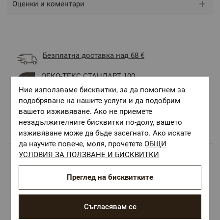
Оценки и коментари
Безплатна доставка над 68 €
ОЕКО-ТЕКС СТАНДАРТ 100
Текстилни материали, безопасни за Вашето
Ние използваме бисквитки, за да помогнем за
здраве
подобряване на нашите услуги и да подобрим
Авторски десени.
вашето изживяване. Ако не приемете
незадължителните бисквитки по-долу, вашето
Цветове и десени за всеки вкус и стил
изживяване може да бъде засегнато. Ако искате
да научите повече, моля, прочетете
ОБЩИ
УСЛОВИЯ ЗА ПОЛЗВАНЕ И БИСКВИТКИ
Популярни в тази категория
Преглед на бисквитките
Съгласявам се