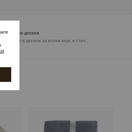
шите
Авторски десени.
Цветове и десени за всеки вкус и стил
а
ЩИ