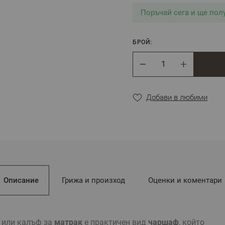
Поръчай сега и ще по
БРОЙ:
Брой
Добави в любими
Описание
Грижа и произход
Оценки и коментари
или калъф за
матрак
е практичен вид
чаршаф
, който