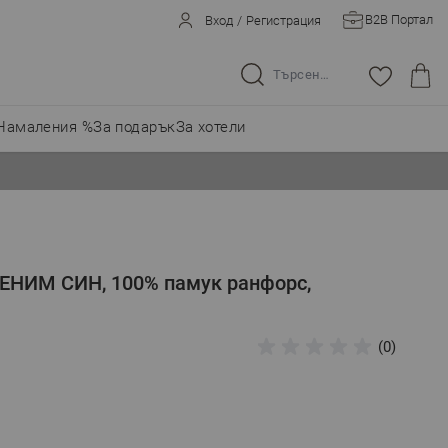
B2B Портал
Вход
/
Регистрация
Търсене в целия магазин...
Намаления %
За подарък
За хотели
ЕНИМ СИН, 100% памук ранфорс,
(0)