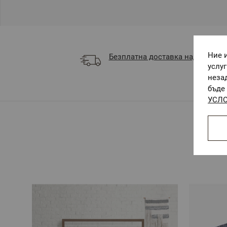
Ние 
Безплатна доставка над 68 €
услу
неза
бъде 
УСЛО