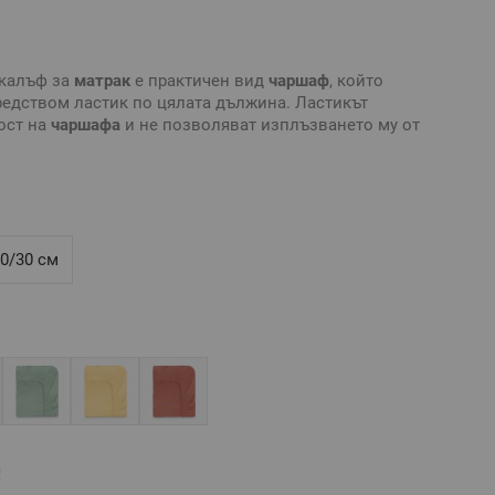
калъф за
матрак
е практичен вид
чаршаф
, който
едством ластик по цялата дължина. Ластикът
ост на
чаршафа
и не позволяват изплъзването му от
ално бельо
без долен чаршаф и създайте комплект по
ра на
чаршаф с ластик
е нужно да знаете точните
трак
: дължина, ширина и височина.
0/30 см
ящ за
матрак
120/200/30 см или по-малък, максимална
- 30 см
Ранфорс
, свиваемост до 4%
тивни и е възможно разминаване в тоновете и
йките на използваното устройство.
!