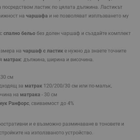
а
посредством ластик по цялата дължина. Ластикът
вижност на
чаршафа
и не позволяват изплъзването му
ъс
спално бельо
без долен чаршаф и създайте комплект
азмера на
чаршаф с ластик
е нужно да знаете точните
ия
матрак
: дължина, ширина и височина.
/30 см
одходящ за
матрак
120/200/30 см или по-малък,
очина на
матрака
- 30 см
мук Ранфорс
, свиваемост до 4%
стративни и е възможно разминаване в тоновете и
стройките на използваното устройство.