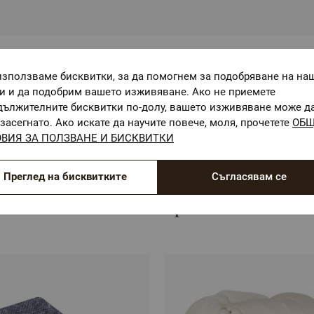
използваме бисквитки, за да помогнем за подобряване на на
ОЕКО-ТЕКС СТАНДАРТ 100
ги и да подобрим вашето изживяване. Ако не приемете
Текстилни материали, безопасни за Вашето здраве
дължителните бисквитки по-долу, вашето изживяване може д
засегнато. Ако искате да научите повече, моля, прочетете
ОБ
ВИЯ ЗА ПОЛЗВАНЕ И БИСКВИТКИ
Преглед на бисквитките
Съгласявам се
Комбинирай с