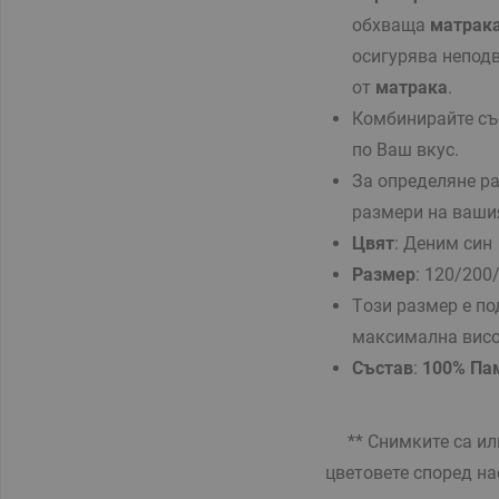
обхваща
матрак
осигурява непод
от
матрака
.
Комбинирайте с
по Ваш вкус.
За определяне р
размери на ваш
Цвят
: Деним син
Размер
:
120/200
Tози размер е п
максимална вис
Състав
:
100% Па
** Снимките са илю
цветовете според на