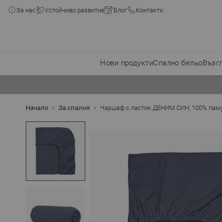
За нас
Устойчиво развитие
Блог
Контакти
Нови продукти
Спално бельо
Възг
Прескачане към съдържанието
Начало
За спалня
Чаршаф с ластик ДЕНИМ СИН, 100% паму