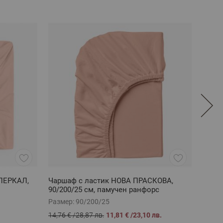
ПЕРКАЛ,
Чаршаф с ластик НОВА ПРАСКОВА,
Чарш
90/200/25 см, памучен ранфорс
памук
Размер:
90/200/25
Разме
14,76 €
/
28,87 лв.
11,81 €
/
23,10 лв.
24,71 