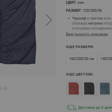
ЦВЯТ:
син
РАЗМЕР:
120/200/30
Чаршаф с ластик
или 
обхваща
матрака
поср
осигурява неподвижн
матрака
.
Виж пълното описание
Комбинирайте със
сп
Ваш вкус.
ОЩЕ РАЗМЕРИ:
За определяне разме
размери на вашия
ма
Цвят
: Деним син
160/200/30 см
140/20
Размер
:
120/200/30 см
Tози размер е подход
височина на
матрака
ОЩЕ ЦВЕТОВЕ:
Състав
:
100% Памук 
** Снимките са илюстра
цветовете според настро
Доставка до 4 дни