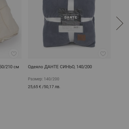
50/210 см
Одеяло ДАНТЕ СИНЬО, 140/200
Халат
Размер:
140/200
Разме
25,65 €
/
50,17 лв.
35,13 