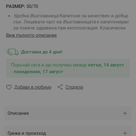
РАЗМЕР:
50/70
Удобна Възглавница
Капитоне за качествен и добър
сън. Лицевата част на
Възглавницата
е капитониран
за повече здравина при експлоатация. Класически
модел
Възглавница,
който е подхящ както за дома,
Виж пълното описание
така и за хотели, вили, къщи за гости, болници и др.
Доставка до 4 дни!
Размер
: 50/70 см
Ниво на твърдост
:
Мека
/ Средна / Твърда
Височина
: 16 см / измерена без натиск от най-
Поръчай сега и ще получиш между
петък, 14 август
високата точка /
- понеделник, 17 август
Подвижен калъф
: Не
Грамаж:
650 г
Добави в любими
Сподели
Състав
на
Удобна Възглавница
:
-
Лицев плат
: Микрофибър, 100% Полиестер
-
Пълнеж
: Силиконов пух, 100% Полиестер
Описание
** Снимката е илюстративна и е възможно
разминаване в тоновете и цветовете.
Грижа и произход