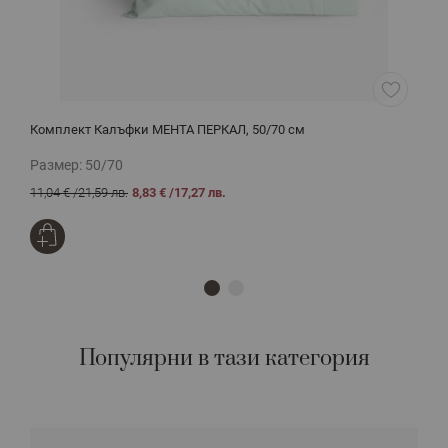
Комплект Калъфки МЕНТА ПЕРКАЛ, 50/70 см
К
Размер:
50/70
Р
11,04 €
/
21,59 лв.
8,83 €
/
17,27 лв.
1
Популярни в тази категория