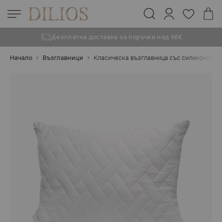
Безплатна доставка за поръчки над 68€
Прескачане към съдържанието
Начало
Възглавници
Класическа възглавница със силиконов п