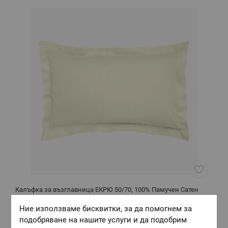
Калъфка за възглавница ЕКРЮ 50/70, 100% Памучен Сатен
К
Размер:
50/70
Р
Ние използваме бисквитки, за да помогнем за
подобряване на нашите услуги и да подобрим
8,20 €
/
16,04 лв.
8