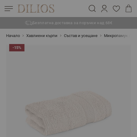
Безплатна доставка за поръчки над 68€
Прескачане към съдържанието
Начало
Хавлиени кърпи
Състав и усещане
Микропамук / Zer
-15%