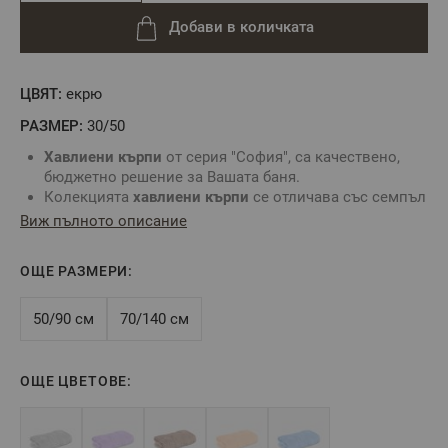
Добави в количката
ЦВЯТ:
екрю
РАЗМЕР:
30/50
Хавлиени кърпи
от серия "София", са качествено,
бюджетно решение за Вашата баня.
Колекцията
хавлиени кърпи
се отличава със семпъл
и модерен дизайн и до 30% по-голяма
Виж пълното описание
хигроскопичност, благодарение на метода Zero Twist,
използван за направата им.
ОЩЕ РАЗМЕРИ:
Микропамукът
Zero Twist гарантира пухкавия
външен вид на хавлиената кърпа, както и нейната
мекота и плътност.
50/90 см
70/140 см
Можете да комбинирате с останалите размери и да
съставите комплект кърпи от серия "София" за
Вашата баня.
ОЩЕ ЦВЕТОВЕ:
Състав:
100% Памук
Прежда:
Микропамук (Zero Twist)
Размер:
30/50