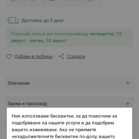
Цвят:
Екрю
2
Плътност:
450 г/м
Доставка до 4 дни!
**Снимките са илюстративни и е възможно
Поръчай сега и ще получиш между
разминаване в тоновете и цветовете според
четвъртък, 13
настройките на използваното устройство.
август - петък, 14 август
Добави в любими
Сподели
Описание
Грижа и произход
Ние използваме бисквитки, за да помогнем за
подобряване на нашите услуги и да подобрим
Оценки и коментари
вашето изживяване. Ако не приемете
незадължителните бисквитки по-долу, вашето