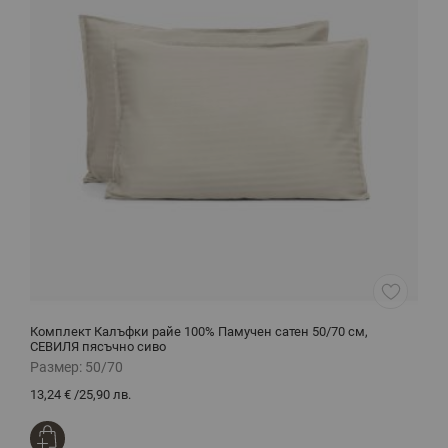
Комплект Калъфки райе 100% Памучен сатен 50/70 см,
К
СЕВИЛЯ пясъчно сиво
Размер:
50/70
Р
13,24 €
/
25,90 лв.
8