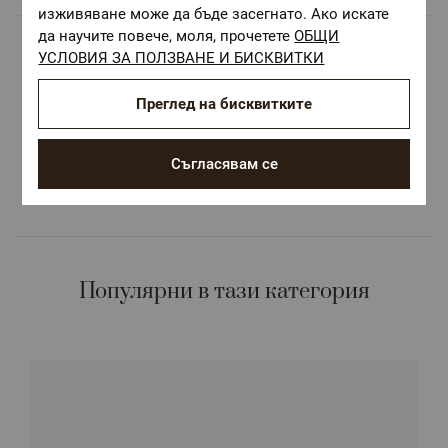
изживяване може да бъде засегнато. Ако искате
да научите повече, моля, прочетете
ОБЩИ
Безплатна доставка над 68 €
УСЛОВИЯ ЗА ПОЛЗВАНЕ И БИСКВИТКИ
ОЕКО-ТЕКС СТАНДАРТ 100
Преглед на бисквитките
Текстилни материали, безопасни за Вашето
здраве
Съгласявам се
Авторски десени.
Цветове и десени за всеки вкус и стил
Популярни в тази категория