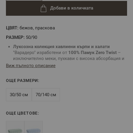
Добави в количката
ЦВЯТ:
бежов, праскова
РАЗМЕР:
50/90
Луксозна колекция хавлиени кърпи и халати
"Варадеро" изработени от
100% Памук Zero Twist
–
изключително меки, пухкави с висока абсорбация и
в нежни пастелни цветове.
Виж пълното описание
Тези
луксозни памучни кърпи
впечатляват с
елегантен релефен дизайн и деликатно усещане при
ОЩЕ РАЗМЕРИ:
допир с кожата.
Zero Twist
е технология за производство на
хавлиени изделия, при която се използват прежди с
30/50 см
70/140 см
минимално или без усукване. Това позволява
памучните влакна да останат по-отворени и обемни,
което прави кърпите пухкави и с по-висока
ОЩЕ ЦВЕТОВЕ:
абсорбираща способност.
Висококачествените хавлиените кърпи
"Варадеро"
са подходящи за ежедневна употреба у дома, както и