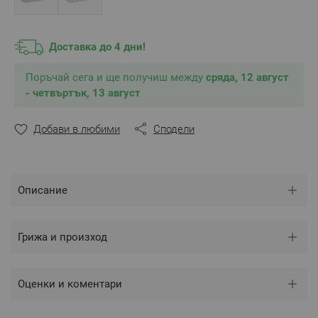
за хотели, СПА центрове и уелнес пространства.
Изключително подходящи за
подарък
.
Състав:
100% памук
Доставка до 4 дни!
Прежда:
- Микропамук (Zero Twist) - лицева страна
Поръчай сега и ще получиш между
- Ultra soft ringspun - опъкова страна
сряда, 12 август
2
Плътност:
650 г/м
- четвъртък, 13 август
Размер
: 50/90 см
Цвят:
Прасковенобежов
Добави в любими
Сподели
Сертификат
:
OEKO-TEX® STANDARD 100
** Снимките са илюстративни и е възможно
Описание
разминаване в тоновете и цветовете според
настройките на използваното устройство.
Грижа и произход
Оценки и коментари