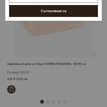
Съгласявам се
Хавлиена Кърпа за Лице СОФИЯ ПРАСКОВА , 50/90 см
К
Р
Размер:
50/90
Р
4,87 €
/
9,52 лв.
4