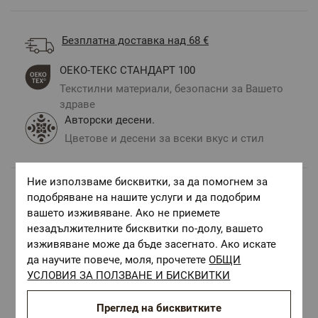
Безплатна доставка над 68 €
ОЕКО-ТЕКС СТАНДАРТ 100
Текстилни материали, безопасни за Вашето
здраве
Авторски десени.
Цветове и десени за всеки вкус и стил
Ние използваме бисквитки, за да помогнем за
подобряване на нашите услуги и да подобрим
Комбинирай с
вашето изживяване. Ако не приемете
незадължителните бисквитки по-долу, вашето
изживяване може да бъде засегнато. Ако искате
да научите повече, моля, прочетете
ОБЩИ
УСЛОВИЯ ЗА ПОЛЗВАНЕ И БИСКВИТКИ
Преглед на бисквитките