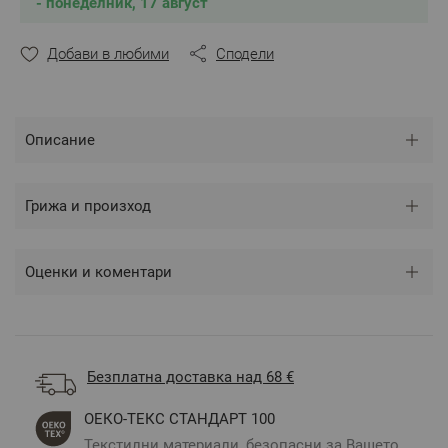
- понеделник, 17 август
Размер:
S/M
Добави в любими
Сподели
** Снимките са илюстративни и е възможно
разминаване в тоновете и цветовете според
настройките на използваното устройство.
Описание
Грижа и произход
Оценки и коментари
Безплатна доставка над 68 €
ОЕКО-ТЕКС СТАНДАРТ 100
Текстилни материали, безопасни за Вашето