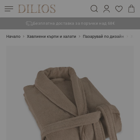
Безплатна доставка за поръчки над 68€
Прескачане към съдържанието
Начало
Хавлиени кърпи и халати
Пазарувай по дизайн
Хава