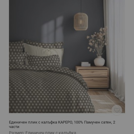
Единичен плик с калъфка КАРЕРО, 100% Памучен сатен, 2
С
части
Размер:
Единичен плик с калъфка
Р