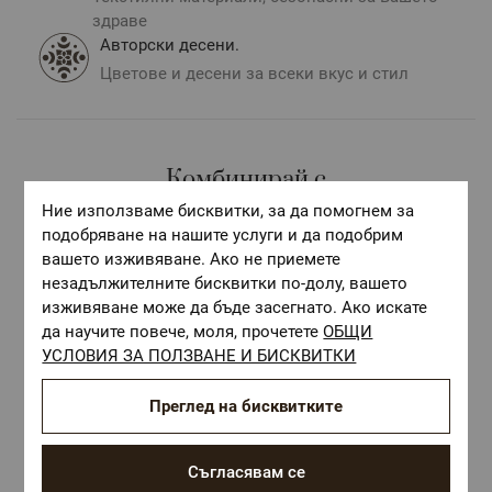
здраве
Авторски десени.
Цветове и десени за всеки вкус и стил
Комбинирай с
Ние използваме бисквитки, за да помогнем за
подобряване на нашите услуги и да подобрим
вашето изживяване. Ако не приемете
незадължителните бисквитки по-долу, вашето
изживяване може да бъде засегнато. Ако искате
да научите повече, моля, прочетете
ОБЩИ
УСЛОВИЯ ЗА ПОЛЗВАНЕ И БИСКВИТКИ
Преглед на бисквитките
Съгласявам се