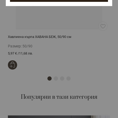
Хавлиена кърпа ХАВАНА БЕЖ, 50/90 см
Х
Размер:
50/90
Р
5,97 €
/
11,68 лв.
1
Популярни в тази категория