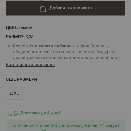
Добави в количката
ЦВЯТ:
бежов
РАЗМЕР:
S/M
Качествени
халати за баня
от серия "Хавана",
обединяват в себе си високо качество, модерен
дизайн, мекота и висока попивателна способност.
Моделът е изработен с шал-яка и два джоба. По
Виж пълното описание
продължението на яката, по ширината на джобовете
и маншетите на ръкавите има обшиващ кант, който
ОЩЕ РАЗМЕРИ:
придава елегантен и класически вид. Комбинирайте
с луксозни
хавлиени кърпи
от същата серия и
направете комплект за Вашата баня.
L/XL
Състав:
100% памук
Прежда:
Микропамук (Zero Twist)
Джоб:
2 външни
Доставка до 4 дни!
Качулка:
Не
2
Плътност:
400 г/м
Поръчай сега и ще получиш между
петък, 14 август
Цвят:
Беж