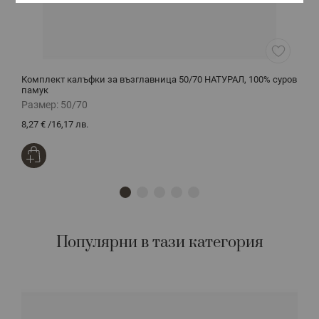
Комплект калъфки за възглавница 50/70 НАТУРАЛ, 100% суров
З
памук
Размер:
50/70
Р
8,27 €
/
16,17 лв.
4
Популярни в тази категория