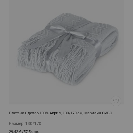
Плетено Одеяло 100% Акрил, 130/170 см, Мерилин СИВО
Д
Размер:
130/170
Р
29,42 €
/
57,54 лв.
3