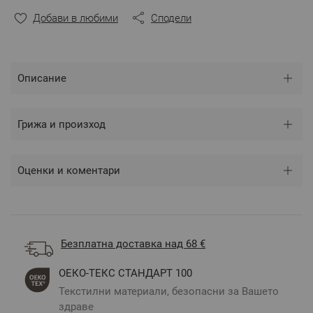
натурални материали.
Изключително подходящи за
подарък
.
Добави в любими
Сподели
Състав:
100% памук
Прежда:
Единична прежда
Джоб:
2 външни
Качулка:
Да
Описание
2
Плътност:
400 г/м
Цвят
: Естествен памук
Размери:
L/XL
Грижа и произход
** Снимките са илюстративни и е възможно
разминаване в тоновете и цветовете според
Оценки и коментари
настройките на използваното устройство.
Безплатна доставка над 68 €
ОЕКО-ТЕКС СТАНДАРТ 100
Текстилни материали, безопасни за Вашето
здраве