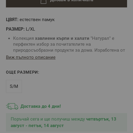
ЦВЯТ:
естествен памук
РАЗМЕР:
L/XL
Колекция
хавлиени кърпи и халати
"Натурал" е
перфектен избор за почитателите на
природосъобразни
продукти за дома. Изработена от
натурален памук чрез устойчив процес с по-нисък
Виж пълното описание
разход на вода, тя съчетава комфорт, качество и
отговорно отношение.
ОЩЕ РАЗМЕРИ:
Тъканта е в естествения си цвят, без избелване и
без багрене, което я прави подходяща за хора
с
чувствителна кожа
.
S/M
Хавлиените кърпи от натурален памук предлагат
отлична абсорбираща способност, благодарение на
естествените свойства на памука и щадящия
Доставка до 4 дни!
производствен процес.
Всяко изделие е завършено с изискан корков етикет
Поръчай сега и ще получиш между
четвъртък, 13
от португалски дъб - фин акцент, който подчертава
август - петък, 14 август
вниманието към детайла и използването на