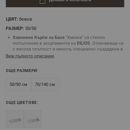
ЦВЯТ:
бежов
РАЗМЕР:
30/50
Хавлиени Кърпи за Баня
"Хавана" са стилно
попълнение в асортимента на
DILIOS
. Отличаващи се
с висока плътност и мекота, специално създадени в
3 семпли и модерни цвята. Тези
хавлиени кърпи
ще
Виж пълното описание
допринесат за стила и луксозната атмосфера във
Вашата баня.
ОЩЕ РАЗМЕРИ:
Можете да комбинирате с
халат за баня
и да
съставите комплект от серия "Хавана" за Вашата
Баня.
50/90 см
70/140 см
Състав:
100% Памук
Прежда:
Микропамук (Zero Twist)
Цвят:
Беж
ОЩЕ ЦВЕТОВЕ:
Размер:
30/50
2
Плътност:
550 г/м
Сертификат
- ОЕКО-ТЕХ 100