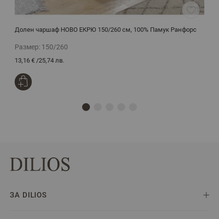
Долен чаршаф НОВО ЕКРЮ 150/260 см, 100% Памук Ранфорс
Д
Размер:
150/260
Р
13,16 €
/
25,74 лв.
1
ЗА DILIOS