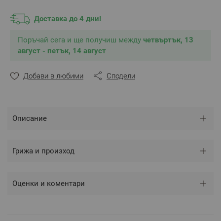
** Снимките са илюстративни и е възможно
разминаване в тоновете и цветовете според
Доставка до 4 дни!
настройките на използваното устройство.
Поръчай сега и ще получиш между
четвъртък, 13
август - петък, 14 август
Добави в любими
Сподели
Описание
Грижа и произход
Оценки и коментари