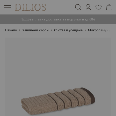
Безплатна доставка за поръчки над 68€
Прескачане към съдържанието
Начало
Хавлиени кърпи
Състав и усещане
Микропамук / Zer