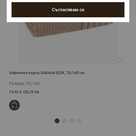
Съгласявам се
Хавлиена кърпа ХАВАНА БЕЖ, 70/140 см
К
Размер:
70/140
Р
13,42 €
/
26,25 лв.
3