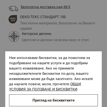
Безплатна доставка над 68 €
ОЕКО-ТЕКС СТАНДАРТ 100
Текстилни материали, безопасни за Вашето
здраве
Авторски десени.
Цветове и десени за всеки вкус и стил
Ние използваме бисквитки, за да помогнем за
Комбинирай с
подобряване на нашите услуги и да подобрим
вашето изживяване. Ако не приемете
незадължителните бисквитки по-долу, вашето
изживяване може да бъде засегнато. Ако искате
да научите повече, моля, прочетете
ОБЩИ
УСЛОВИЯ ЗА ПОЛЗВАНЕ И БИСКВИТКИ
Преглед на бисквитките