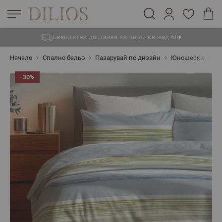
Безплатна доставка за поръчки над 68€
Прескачане към съдържанието
Начало
Спално бельо
Пазарувай по дизайн
Юношески
Ед
-30%