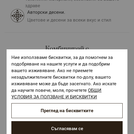
ОЕКО-ТЕКС СТАНДАРТ 100
- текстилни материали,
здраве
безопасни за Вашето здраве;
Произведено в България;
Авторски десени.
Цветове и десени за всеки вкус и стил
**Снимките са илюстративни и е възможно
разминаване в тоновете и цветовете според
настройките на използваното устройство.
Комбинирай с
Ние използваме бисквитки, за да помогнем за
подобряване на нашите услуги и да подобрим
вашето изживяване. Ако не приемете
незадължителните бисквитки по-долу, вашето
изживяване може да бъде засегнато. Ако искате
да научите повече, моля, прочетете
ОБЩИ
УСЛОВИЯ ЗА ПОЛЗВАНЕ И БИСКВИТКИ
Преглед на бисквитките
Съгласявам се