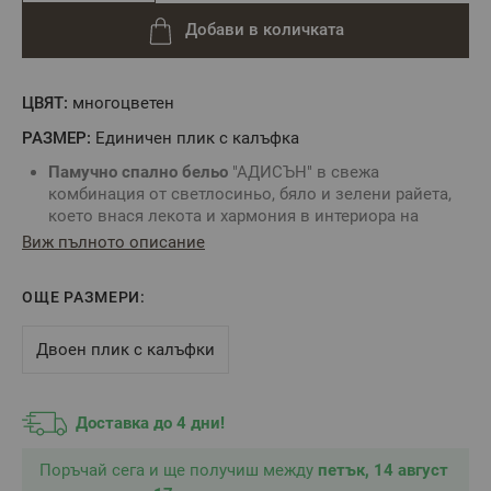
Добави в количката
ЦВЯТ:
многоцвeтен
РАЗМЕР:
Единичен плик с калъфка
Памучно спално бельо
"АДИСЪН" в свежа
комбинация от светлосиньо, бяло и зелени райета,
което внася лекота и хармония в интериора на
спалнята
. Дизайнът със стилни линии създава
Виж пълното описание
модерна и спокойна атмосфера, напомняща за
свежестта на природата.
Спалното бельо
е
ОЩЕ РАЗМЕРИ:
изработено от
100% Памучен Ранфорс
- материята е
приятна на допир, лесна за поддръжка и запазва
цветовете си дори след многократно пране.
Двоен плик с калъфки
Перфектен избор за уютна, светла и модерна спалня.
Подходящ
подарък за младежи и мъже.
Доставка до 4 дни!
Характеристики:
Размер:
Поръчай сега и ще получиш между
петък, 14 август
-
плик за завивка
: 150/215 - 1 брой;