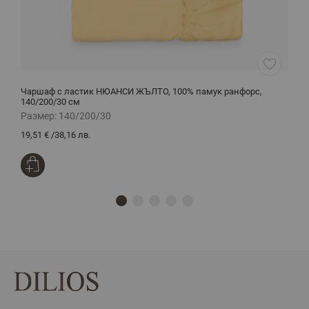
Чаршаф с ластик НЮАНСИ ЖЪЛТО, 100% памук ранфорс,
Ч
140/200/30 см
Размер:
140/200/30
Р
19,51 €
/
38,16 лв.
1