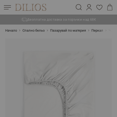
Безплатна доставка за поръчки над 68€
Прескачане към съдържанието
Начало
Спално бельо
Пазарувай по материя
Перкал
Чарш