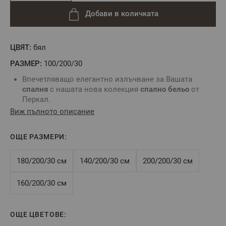
Добави в количката
ЦВЯТ:
бял
РАЗМЕР:
100/200/30
Впечетляващо елегантно излъчване за Вашата
спалня
с нашата нова колекция
спално бельо
от
Перкал.
Плътна и фино изтъкана тъкан с матов финиш.
Виж пълното описание
Подарете на Вас и Вашите близки превъзходно
усещане за чистота и лукс в четири нежни цвята.
ОЩЕ РАЗМЕРИ:
Чаршафът с ластик
е практичен вид
чаршаф
, който
обхваща матрака посредством ластик по цялата
дължина. Ластикът осигурява неподвижност на
180/200/30 см
140/200/30 см
200/200/30 см
чаршафа
и не позволява изплъзването му от
матрака.
160/200/30 см
Комбинирайте със
спално бельо
без долен
чаршаф
и
създайте комплект точно за Вас.
За определяне на подходящ размер
чаршаф с ластик
ОЩЕ ЦВЕТОВЕ:
е нужно да знаете точните размери на Вашия матрак: