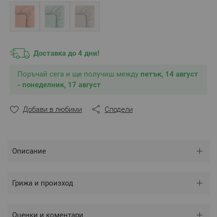
дължина, ширина и височина.
Цвят:
Бял
Размер:
100/200/30 см
Tози размер е подходящ за матрак 100/200/30 см,
максимална височина на матрака - 30 см
Състав:
Перкал 50% памук/50% бамбук
Доставка до 4 дни!
** Снимките са илюстративни и е възможно
Поръчай сега и ще получиш между
петък, 14 август
разминаване в тоновете и цветовете според
- понеделник, 17 август
настройките на използваното устройство.
Добави в любими
Сподели
Описание
Грижа и произход
Оценки и коментари