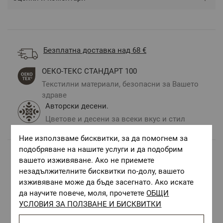
Безплатна доставка над 68 €
ОЕКО-ТЕКС СТАНДАРТ 100
Текстилни материали, безопасни за Вашето
здраве
Авторски десени.
Цветове и десени за всеки вкус и стил
Ние използваме бисквитки, за да помогнем за
подобряване на нашите услуги и да подобрим
вашето изживяване. Ако не приемете
Комбинирай с
незадължителните бисквитки по-долу, вашето
изживяване може да бъде засегнато. Ако искате
да научите повече, моля, прочетете
ОБЩИ
УСЛОВИЯ ЗА ПОЛЗВАНЕ И БИСКВИТКИ