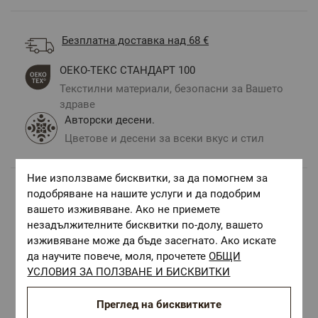
Безплатна доставка над 68 €
ОЕКО-ТЕКС СТАНДАРТ 100
Текстилни материали, безопасни за Вашето
здраве
Авторски десени.
Цветове и десени за всеки вкус и стил
Ние използваме бисквитки, за да помогнем за
подобряване на нашите услуги и да подобрим
Комбинирай с
вашето изживяване. Ако не приемете
незадължителните бисквитки по-долу, вашето
изживяване може да бъде засегнато. Ако искате
да научите повече, моля, прочетете
ОБЩИ
УСЛОВИЯ ЗА ПОЛЗВАНЕ И БИСКВИТКИ
Преглед на бисквитките