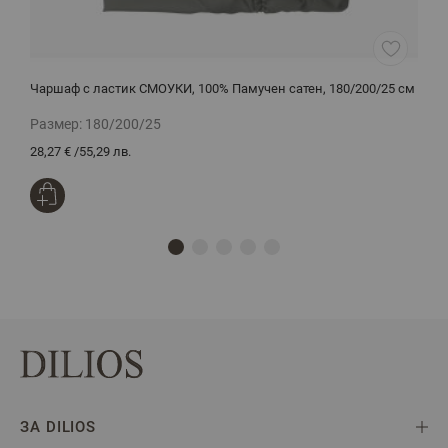
Чаршаф с ластик СМОУКИ, 100% Памучен сатен, 180/200/25 см
Д
р
Размер:
180/200/25
Р
28,27 €
/
55,29 лв.
3
ЗА DILIOS