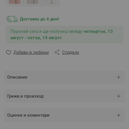
дължина, ширина и височина.
Цвят:
Мента пастел
Размер:
200/200/30 см
Доставка до 4 дни!
Tози размер е подходящ за матрак 200/200/30 см,
максимална височина на матрака - 30 см
Поръчай сега и ще получиш между
Състав:
Перкал 50% памук/50% бамбук
четвъртък, 13
август - петък, 14 август
** Снимките са илюстративни и е възможно
разминаване в тоновете и цветовете според
Добави в любими
Сподели
настройките на използваното устройство.
Описание
Грижа и произход
Оценки и коментари