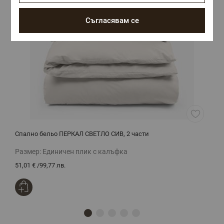
Съгласявам се
Спално бельо ПЕРКАЛ СВЕТЛО СИВ, 2 части
С
Размер:
Единичен плик с калъфка
Р
51,01 €
/
99,77 лв.
5