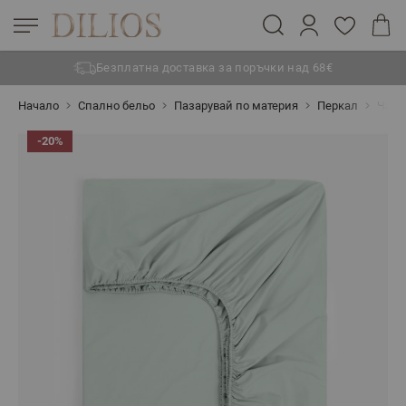
Безплатна доставка за поръчки над 68€
Прескачане към съдържанието
Начало
Спално бельо
Пазарувай по материя
Перкал
Чарш
-20%