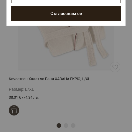
Съгласявам се
Качествен Халат за Баня ХАВАНА ЕКРЮ, L/XL
П
Размер:
L/XL
Р
38,01 €
/
74,34 лв.
4