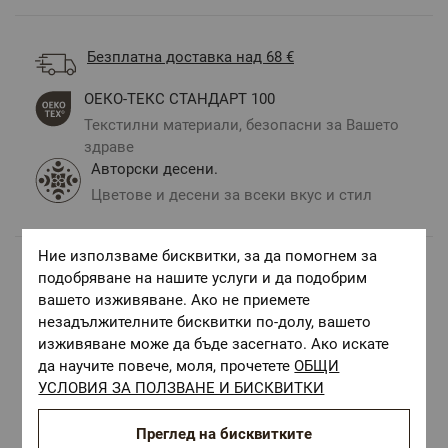
Безплатна доставка над 68 €
ОЕКО-ТЕКС СТАНДАРТ 100
Текстилни материали, безопасни за Вашето
здраве
Авторски десени.
Цветове и десени за всеки вкус и стил
Ние използваме бисквитки, за да помогнем за
подобряване на нашите услуги и да подобрим
Комбинирай с
вашето изживяване. Ако не приемете
незадължителните бисквитки по-долу, вашето
изживяване може да бъде засегнато. Ако искате
да научите повече, моля, прочетете
ОБЩИ
УСЛОВИЯ ЗА ПОЛЗВАНЕ И БИСКВИТКИ
Преглед на бисквитките