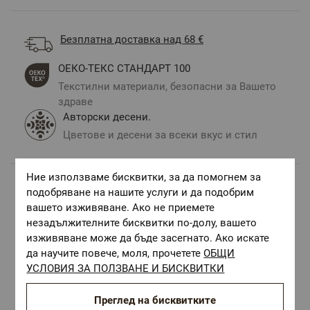
Безплатна доставка над 68 €
ОЕКО-ТЕКС СТАНДАРТ 100
Текстилни материали, безопасни за Вашето
здраве
Авторски десени.
Цветове и десени за всеки вкус и стил
Ние използваме бисквитки, за да помогнем за
подобряване на нашите услуги и да подобрим
Комбинирай с
вашето изживяване. Ако не приемете
незадължителните бисквитки по-долу, вашето
изживяване може да бъде засегнато. Ако искате
да научите повече, моля, прочетете
ОБЩИ
УСЛОВИЯ ЗА ПОЛЗВАНЕ И БИСКВИТКИ
Преглед на бисквитките