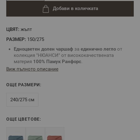
Добави в количката
ЦВЯТ:
жълт
РАЗМЕР:
150/275
Едноцветен долен чаршаф
за
единично легло
от
колекция "НЮАНСИ" от висококачествената
материя
100% Памук Ранфорс
.
Направете си спален комплект по Ваш избор.
Виж пълното описание
Изберете желания от Вас десен и комбинирайте с
калъфки, спален плик или
спално бельо
без долен
ОЩЕ РАЗМЕРИ:
чаршаф
Произведено в България
Цвят:
Жълт
240/275 см
Състав:
100% Памук Ранфорс
Размер:
150/275 см
ОЩЕ ЦВЕТОВЕ:
** Снимките са илюстративни и е възможно
разминаване в тоновете и цветовете според
настройките на използваното устройство.