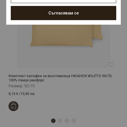
Съгласявам се
Комплект калъфки за възглавница НЮАНСИ ЖЪЛТО 50/70,
С
100% памук ранфорс
ч
Размер:
50/70
Р
8,13 €
/
15,90 лв.
3