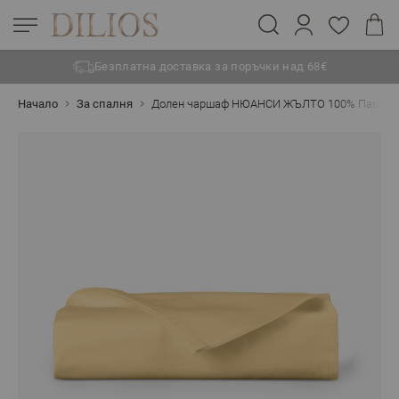
Безплатна доставка за поръчки над 68€
Прескачане към съдържанието
Начало
За спалня
Долен чаршаф НЮАНСИ ЖЪЛТО 100% Памук Ра