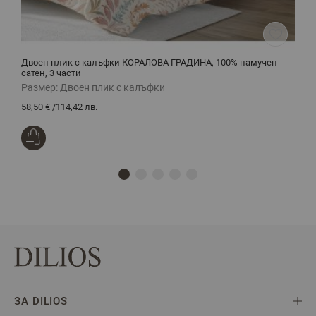
Двоен плик с калъфки КОРАЛОВА ГРАДИНА, 100% памучен
Е
сатен, 3 части
Р
Размер:
Двоен плик с калъфки
Р
58,50 €
/
114,42 лв.
3
ЗА DILIOS