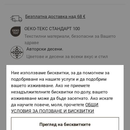
Безплатна доставка над 68 €
ОЕКО-ТЕКС СТАНДАРТ 100
Текстилни материали, безопасни за Вашето
здраве
Авторски десени.
Цветове и десени за всеки вкус и стил
Ние използваме бисквитки, за да помогнем за
подобряване на нашите услуги и да подобрим
Комбинирай с
вашето изживяване. Ако не приемете
незадължителните бисквитки по-долу, вашето
изживяване може да бъде засегнато. Ако искате
да научите повече, моля, прочетете
ОБЩИ
УСЛОВИЯ ЗА ПОЛЗВАНЕ И БИСКВИТКИ
Преглед на бисквитките