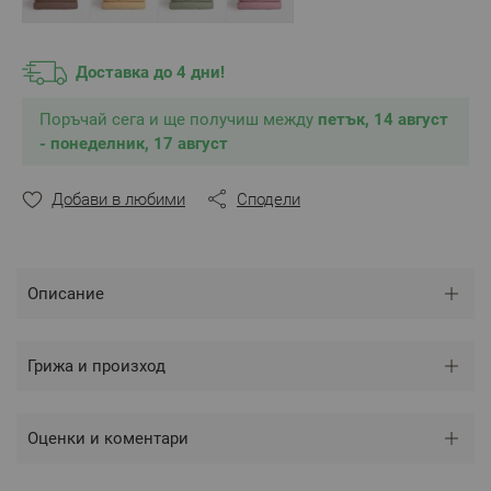
Калъфките са с прихлупка по късата страна.
Перете и Гладете само на препоръчителната
температура посочени на етикета на изделието, за
Доставка до 4 дни!
да гарантирате дълъг живот за Вашето Спално
Бельо.
Поръчай сега и ще получиш между
Цвят: Праскова
петък, 14 август
Произведено в България
- понеделник, 17 август
Състав: 100% Памук ранфорс
Добави в любими
Сподели
Размери
:
Спален плик – 200/215 см – 1 брой
Калъфка – 50/70 см – 2 броя
Описание
** Снимките са илюстративни и е възможно
разминаване в тоновете и цветовете.
Грижа и произход
Оценки и коментари