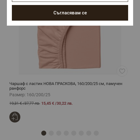
Съгласявам се
Чаршаф с ластик НОВА ПРАСКОВА, 160/200/25 см, памучен
Ч
ранфорс
Размер:
160/200/25
Р
19,31 €
/
37,77 лв.
15,45 €
/
30,22 лв.
1