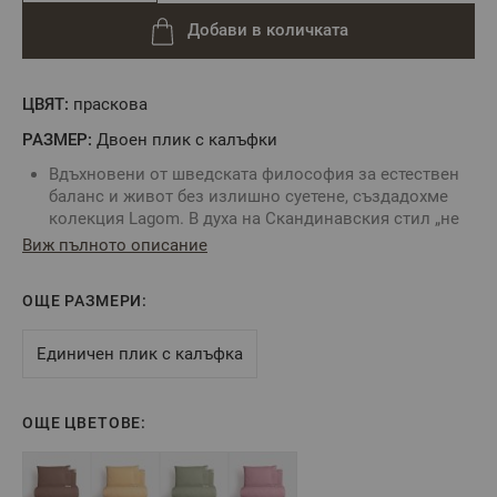
Добави в количката
ЦВЯТ:
праскова
РАЗМЕР:
Двоен плик с калъфки
Вдъхновени от шведската философия за естествен
баланс и живот без излишно суетене, създадохме
колекция Lagom. В духа на Скандинавския стил „не
твърде много, не твърде малко“ или „перфектно
Виж пълното описание
просто“, нашето спално бельо е със семпъл, но
елегантен дизайн, създаващ усещане за лукс и
ОЩЕ РАЗМЕРИ:
домашен уют. Нежната материя от 100% памучен
ранфорс е сертифицирана с OEKO-TEX® Standard 100
и гарантира здравословен, балансиран и
Единичен плик с калъфка
пълноценен сън. Изживейте Lagom с нашата
колекция спално бельо. Насладете се на
положителната и хармонична страна на живота!
ОЩЕ ЦВЕТОВЕ:
Спалният плик е с декоративно прихлупване на
нивото на гърдите и с връзки в долната си част за
естетически завършек.