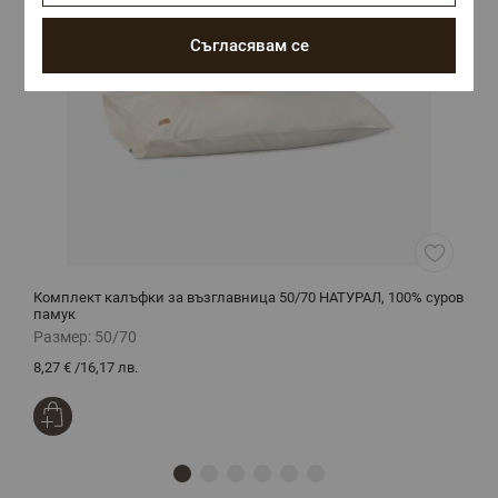
Съгласявам се
Комплект калъфки за възглавница 50/70 НАТУРАЛ, 100% суров
Л
памук
Размер:
50/70
Р
8,27 €
/
16,17 лв.
4