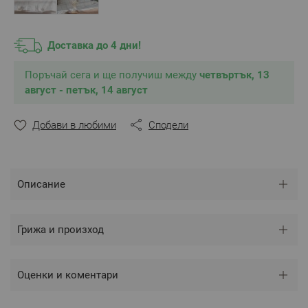
ширина.
Калъфките са с кокосови копчета по късата страна.
Цвят: естествен памук
Доставка до 4 дни!
Състав: 100% Суров памук ранфорс
Поръчай сега и ще получиш между
Размери
:
четвъртък, 13
август - петък, 14 август
Спален плик – 200/215 см – 1 брой
Калъфки – 50/70 см – 2 броя
Добави в любими
Сподели
** Снимките са илюстративни и е възможно
разминаване в тоновете и цветовете според
настройките на използваното устройство.
Описание
Грижа и произход
Оценки и коментари