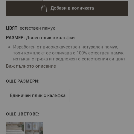
Добави в количката
ЦВЯТ:
естествен памук
РАЗМЕР:
Двоен плик с калъфки
Изработен от висококачествен натурален памук,
този комплект се отличава с 100% естествен памук
изтъкан с грижа и предложен с естествения си цвят
на суров памук без химично избелване и
Виж пълното описание
оцветяване, устойчив на избледняване за
дълготрайна красота.
ОЩЕ РАЗМЕРИ:
Натуралният плат е материя с естествен натурален
цвят на сурова памучна тъкан със структура Ранфорс
57 нишки см2, при обработката на която е
Единичен плик с калъфка
използвано по-малко количество вода. Платът с
естествен вид е изпран със сапун и след това меко
каландриран (омекотен) в последния етап, без да се
ОЩЕ ЦВЕТОВЕ:
прилагат избелващи химикали, за да запази
естественият си вид.
Пликът се затваря с кокосови копчета по цялата