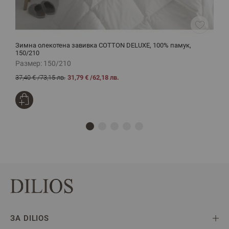
Зимна олекотена завивка COTTON DELUXE, 100% памук,
Е
150/210
2
Размер:
150/210
Р
37,40 €
/
73,15 лв.
31,79 €
/
62,18 лв.
2
ЗА DILIOS