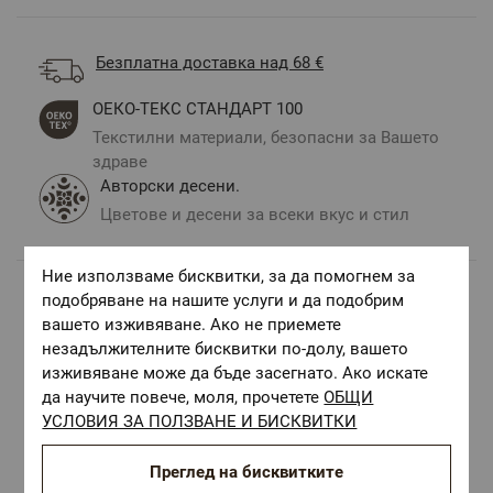
Безплатна доставка над 68 €
ОЕКО-ТЕКС СТАНДАРТ 100
Текстилни материали, безопасни за Вашето
здраве
Авторски десени.
Цветове и десени за всеки вкус и стил
Ние използваме бисквитки, за да помогнем за
подобряване на нашите услуги и да подобрим
Комбинирай с
вашето изживяване. Ако не приемете
незадължителните бисквитки по-долу, вашето
изживяване може да бъде засегнато. Ако искате
да научите повече, моля, прочетете
ОБЩИ
УСЛОВИЯ ЗА ПОЛЗВАНЕ И БИСКВИТКИ
Преглед на бисквитките