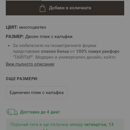
Добави в количката
ЦВЯТ:
многоцвeтен
РАЗМЕР:
Двоен плик с калъфки
За любителите на геометричните форми
представяме
спално бельо
от
100% памук ранфорс
"ТАЙЛЪР". Модерен и универсален дизайн, който
лесно се комбинира с различни интериорни стилове,
Виж пълното описание
перфектен акцент за всяка
спалня.
Подходящ
за
ежедневна употреба, както и за
подарък за любим
ОЩЕ РАЗМЕРИ:
човек.
Характеристики:
Единичен плик с калъфка
Размер:
- плик за завивка
: 200/215 см - 1 брой
- калъфки за възглавници
: 50/70 - 2 броя
Доставка до 4 дни!
Материал: 100%
памук ранфорс
- естествено дишащ и
изключително мек материал, който осигурява
Поръчай сега и ще получиш между
четвъртък, 13
комфорт и дълготрайност.