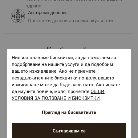
Без
долен чаршаф
- комбинирайте с
чаршаф
или
здраве
с
чаршаф с ластик
в размер и цвят по избор.
ОЕКО-ТЕКС СТАНДАРТ 100
Авторски десени.
- текстилни материали,
безопасни за Вашето здраве.
Цветове и десени за всеки вкус и стил
Авторски десен.
** Снимките са илюстративни и е възможно
Комбинирай с
разминаване в тоновете и цветовете според
настройките на използваното устройство.
Ние използваме бисквитки, за да помогнем за
подобряване на нашите услуги и да подобрим
вашето изживяване. Ако не приемете
незадължителните бисквитки по-долу, вашето
изживяване може да бъде засегнато. Ако искате
да научите повече, моля, прочетете
ОБЩИ
УСЛОВИЯ ЗА ПОЛЗВАНЕ И БИСКВИТКИ
Преглед на бисквитките
Съгласявам се