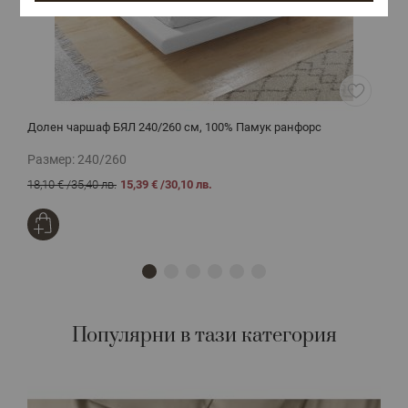
Долен чаршаф БЯЛ 240/260 см, 100% Памук ранфорс
Д
Размер:
240/260
Р
18,10 €
/
35,40 лв.
15,39 €
/
30,10 лв.
1
Популярни в тази категория