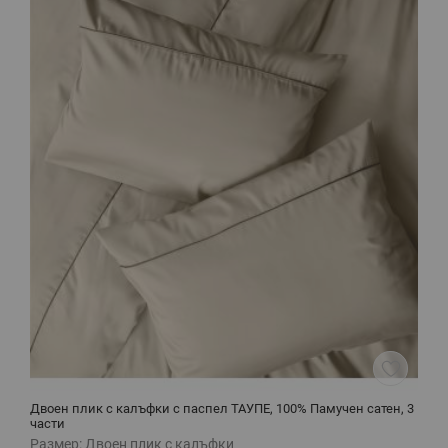
Двоен плик с калъфки с паспел ТАУПЕ, 100% Памучен сатен, 3
Е
части
2
Размер:
Двоен плик с калъфки
Р