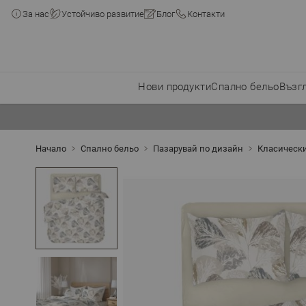
За нас
Устойчиво развитие
Блог
Контакти
Нови продукти
Спално бельо
Възг
Прескачане към съдържанието
Начало
Спално бельо
Пазарувай по дизайн
Класическ