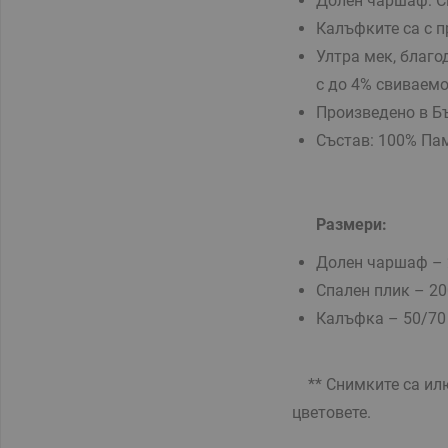
Долен чаршаф: Св
Калъфките са с п
Ултра мек, благо
с до 4% свиваем
Произведено в Б
Състав: 100% Па
Размери:
Долен чаршаф – 
Спален плик – 20
Калъфка – 50/70 
** Снимките са илю
цветовете.