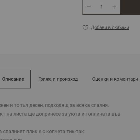
цветовете.
Брой
Добави в любими
Описание
Грижа и произход
Оценки и коментари
ен и топъл десен, подходящ за всяка спалня.
т на листа ще допринесе за уюта и топлината във
 спалният плик е с копчета тик-так.