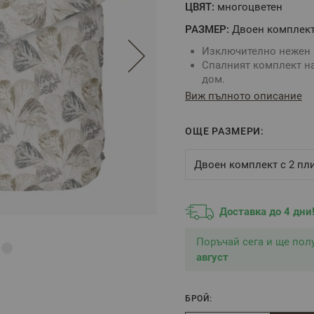
ЦВЯТ:
многоцвeтен
РАЗМЕР:
Двоен комплек
Изключително нежен и
Спалният комплект на
дом.
Закопчаването на спал
Виж пълното описание
Долен чаршаф: Светло
Калъфките са с прихлу
ОЩЕ РАЗМЕРИ:
Ултра мек, благодарен
4% свиваемост при п
Произведено в Бълга
Двоен комплект с 2 пл
Състав: 100% Памук 
Доставка до 4 дни
Размери:
Долен чаршаф – 220/2
Поръчай сега и ще по
Спален плик – 200/215
август
Калъфка – 50/70 см – 
БРОЙ:
** Снимките са илюстра