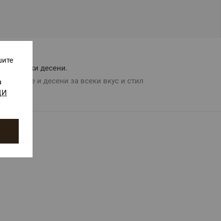
шите
Авторски десени.
Цветове и десени за всеки вкус и стил
а
ЩИ