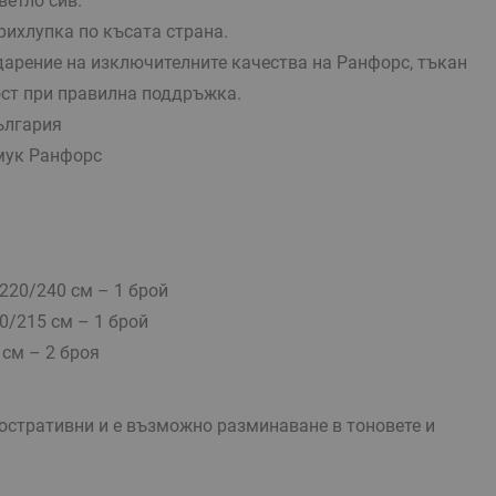
етло сив.
рихлупка по късата страна.
дарение на изключителните качества на Ранфорс, тъкан
ост при правилна поддръжка.
ългария
мук Ранфорс
220/240 см – 1 брой
0/215 см – 1 брой
см – 2 броя
стративни и е възможно разминаване в тоновете и