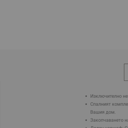
Изключително неж
Спалният комплек
Вашия дом.
Закопчаването на