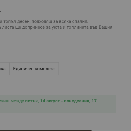
т
 топъл десен, подходящ за всяка спалня.
 листа ще допринесе за уюта и топлината във Вашия
ният плик е с копчета тик-так.
 сив.
пка по късата страна.
ие на изключителните качества на Ранфорс, тъкан с до
равилна поддръжка.
рия
ика
Единичен комплект
Ранфорс
!
40 см – 1 брой
лучиш между
петък, 14 август - понеделник, 17
 см – 1 брой
2 броя
тивни и е възможно разминаване в тоновете и