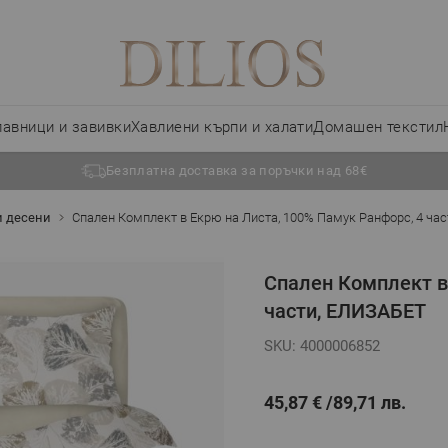
лавници и завивки
Хавлиени кърпи и халати
Домашен текстил
Безплатна доставка за поръчки над 68€
и десени
Спален Комплект в Екрю на Листа, 100% Памук Ранфорс, 4 ча
Спален Комплект в
части, ЕЛИЗАБЕТ
SKU: 4000006852
45,87 €
89,71 лв.