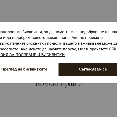
използваме бисквитки, за да помогнем за подобряване на на
ОЕКО-ТЕКС СТАНДАРТ 100
ги и да подобрим вашето изживяване. Ако не приемете
Текстилни материали, безопасни за Вашето здраве
дължителните бисквитки по-долу, вашето изживяване може д
засегнато. Ако искате да научите повече, моля, прочетете
ОБ
ВИЯ ЗА ПОЛЗВАНЕ И БИСКВИТКИ
Преглед на бисквитките
Съгласявам се
Комбинирай с