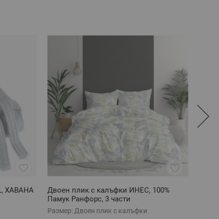
XL, ХАВАНА
Двоен плик с калъфки ИНЕС, 100%
Луксо
Памук Ранфорс, 3 части
с пас
Размер:
Двоен плик с калъфки
Разме