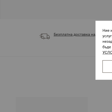
Ние 
Безплатна доставка над 68 €
услу
неза
бъде 
УСЛО