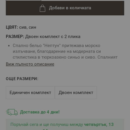
Добави в количката
ЦВЯТ:
сив, син
РАЗМЕР:
Двоен комплект с 2 плика
Спално бельо "Нептун" притежава морско
излъчване, благодарение на модерната си
стилистика в тюркоазено синьо и сиво. Спалният
комплект е идеален подарък за любимия мъж!
Виж пълното описание
Спалният плик се закопчава с копчета тик-так.
Калъфките са с прихлупка по късата страна.
ОЩЕ РАЗМЕРИ:
Долен чаршаф: Светло Сив едноцветен
Калъфките изобразени на снимките са примерни.
Тъй като са възможни няколко комбинации
Единичен комплект
Двоен комплект
съобразно десена, във всеки комплект са опаковани
на произволен принцип и е възможно да има
разминаване с посочените.
Доставка до 4 дни!
Ултра мек, благодарение на изключителните
качества на Ранфорс, тъкан с до 4% свиваемост при
Поръчай сега и ще получиш между
четвъртък, 13
правилна поддръжка