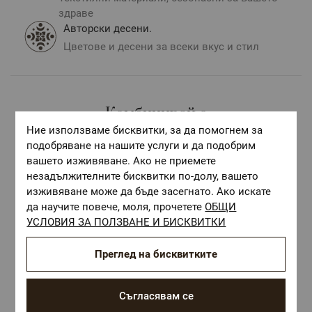
здраве
Авторски десени.
Цветове и десени за всеки вкус и стил
Комбинирай с
Ние използваме бисквитки, за да помогнем за
подобряване на нашите услуги и да подобрим
вашето изживяване. Ако не приемете
незадължителните бисквитки по-долу, вашето
изживяване може да бъде засегнато. Ако искате
да научите повече, моля, прочетете
ОБЩИ
УСЛОВИЯ ЗА ПОЛЗВАНЕ И БИСКВИТКИ
Преглед на бисквитките
Съгласявам се