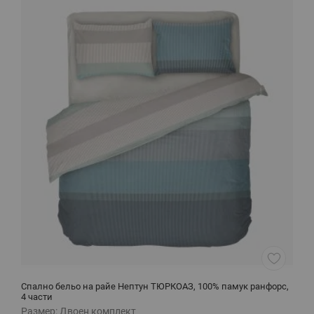
Спално бельо на райе Нептун ТЮРКОАЗ, 100% памук ранфорс,
С
4 части
Размер:
Двоен комплект
Р