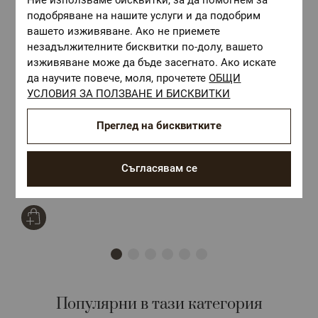
настройките на използваното устройство.
подобряване на нашите услуги и да подобрим
вашето изживяване. Ако не приемете
незадължителните бисквитки по-долу, вашето
изживяване може да бъде засегнато. Ако искате
да научите повече, моля, прочетете
ОБЩИ
УСЛОВИЯ ЗА ПОЛЗВАНЕ И БИСКВИТКИ
Преглед на бисквитките
Комплект калъфки за възглавница НЮАНСИ ЗЕЛЕН 50/70,
Д
100% памук ранфорс
с
Размер:
50/70
Р
Съгласявам се
8,13 €
/
15,90 лв.
1
Популярни в тази категория