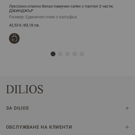
Луксозно спално бельо памучен сатен с паспел 2 части,
Ч
ДЖИНДЖЪР
Размер:
Единичен плик с калъфка
Р
42,53 €
/
83,18 лв.
3
ЗА DILIOS
ОБСЛУЖВАНЕ НА КЛИЕНТИ