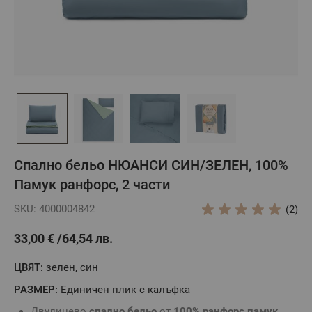
Спално бельо НЮАНСИ СИН/ЗЕЛЕН, 100%
Памук ранфорс, 2 части
SKU: 4000004842
(2)
33,00 €
64,54 лв.
ЦВЯТ:
зелен, син
РАЗМЕР:
Единичен плик с калъфка
Двулицево
спално бельо
от
100% ранфорс памук